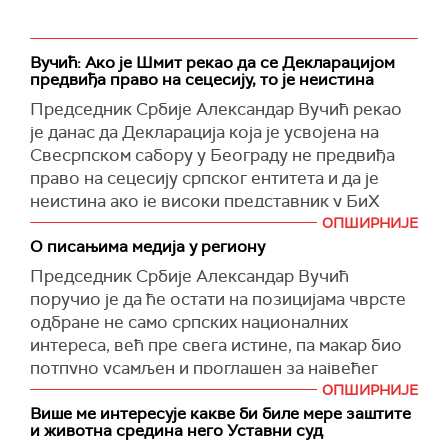
Вучић: Ако је Шмит рекао да се Декларацијом
предвиђа право на сецесију, то је неистина
Председник Србије Александар Вучић рекао
је данас да Декларација која је усвојена на
Свесрпском сабору у Београду не предвиђа
право на сецесију српског ентитета и да је
неистина ако је високи представник у БиХ
Кристијан Шмит то изјавио.
ОПШИРНИЈЕ
О писањима медија у региону
"Ја нисам пажљиво то прочитао, да будем
Председник Србије Александар Вучић
искрен, али ако је тачно да је рекао да се тамо
поручио је да ће остати на позицијама чврсте
предвиђа право на сецесију српског ентитета,
одбране не само српских националних
реч је о ноторној лажи. Али морају тиме да се
интереса, већ пре свега истине, па макар био
служе, зато што не би знали шта је друго
потпуно усамљен и проглашен за највећег
лоше", рекао је Вучић наводећи током
зликовца, а да поједини медији у региону имају
ОПШИРНИЈЕ
обраћања грађанима, одговарајући на питање
задатак да пишу текстове против њега и
Више ме интересује какве би биле мере заштите
новинара да прокоментарише изјаву високог
и животна средина него Уставни суд
Србије.
представника у БиХ Кристијана Шмита да