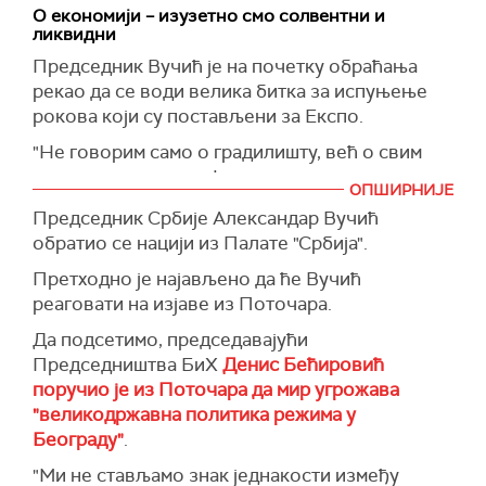
О економији – изузетно смо солвентни и
Најавио је да ће имати билатерални сусрет са
ликвидни
египатским председником Ел Сисијем, као и да
Председник Вучић је на почетку обраћања
ће бити потписан уговор о слободној
рекао да се води велика битка за испуњење
трговини, чиме ће 87 одсто наших
рокова који су постављени за Експо.
пољопривредних производа имати апсолутно
зелено светло за улазак на египатско
"Не говорим само о градилишту, већ о свим
тржиште.
нашим задацима, инфраструктурним радовима
ОПШИРНИЈЕ
које смо преузели. Ипак, у највећој мери
Након тога ће, 17. и 18. јула ићи у Лондон на
Председник Србије Александар Вучић
успевамо заваљујући огромном труду
састанак Европске политичке заједнице.
обратио се нацији из Палате "Србија".
радника", рекао је Вучић.
Најавио је и једну важну посету Србији, као и
Претходно је најављено да ће Вучић
Навео је и да су финансије добре, али да
велике економске догађаје.
реаговати на изјаве из Поточара.
постоји велика волатилност на тржишту
енергетике.
Да подсетимо, председавајући
Председништва БиХ
Денис Бећировић
"Очекује се да струја данас и сутра буде
поручио је из Поточара да мир угрожава
најскупља у последњим месецима, и зимски
"великодржавна политика режима у
рекорди потрошње се обарају, нисмо
Београду"
.
веровали да ћемо лети трошити више струје.
Верујемо да ћемо отварањем Блока 3 у
"Ми не стављамо знак једнакости између