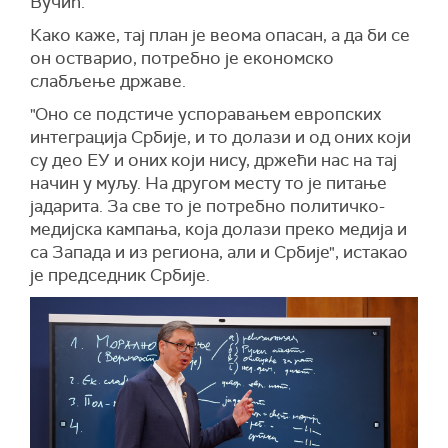
Вучић.
увести у сукобе? Због чега? С неким ко то не
жели. Што то радите? Што лажете сваки дан",
Како каже, тај план је веома опасан, а да би се
поручио је Вучић.
он остварио, потребно је економско
слабљење државе.
"Оно се подстиче успоравањем европских
интеграција Србије, и то долази и од оних који
су део ЕУ и оних који нису, држећи нас на тај
начин у муљу. На другом месту то је питање
јадарита. За све то је потребно политичко-
медијска кампања, која долази преко медија и
са Запада и из региона, али и Србије", истакао
је председник Србије.