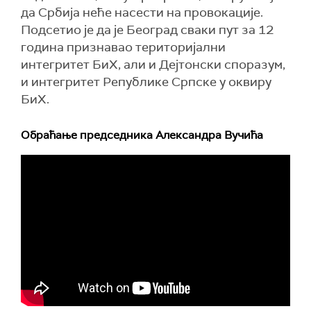
да Србија неће насести на провокације.
Подсетио је да је Београд сваки пут за 12
година признавао територијални
интегритет БиХ, али и Дејтонски споразум,
и интегритет Републике Српске у оквиру
БиХ.
Обраћање председника Александра Вучића