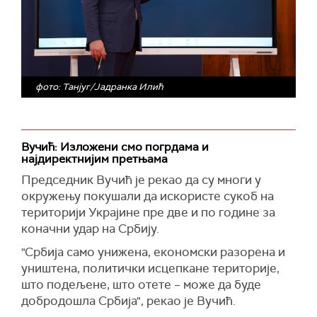
фото: Танјуг/Јадранка Илић
Вучић: Изложени смо погрдама и
најдиректнијим претњама
Председник Вучић је рекао да су многи у
окружењу покушали да искористе сукоб на
територији Украјине пре две и по године за
коначни удар на Србију.
"Србија само унижена, економски разорена и
уништена, политички исцепкане територије,
што подељене, што отете – може да буде
добродошла Србија", рекао је Вучић.