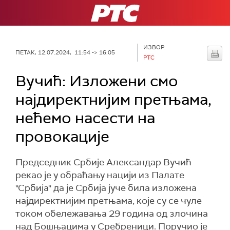
РТС
ИЗВОР:
ПЕТАК, 12.07.2024, 11:54 -> 16:05
РТС
Вучић: Изложени смо
најдиректнијим претњама,
нећемо насести на
провокације
Председник Србије Александар Вучић
рекао је у обраћању нацији из Палате
"Србија" да је Србија јуче била изложена
најдиректнијим претњама, које су се чуле
током обележавања 29 година од злочина
над Бошњацима у Сребреници. Поручио је