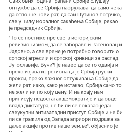
Председништво", рекао је Вучић.
Свих ових година грађани Србије слушају
довољно мудри да знамо шта нам је чинити",
оптужбе да се Србија наоружава, да само чека
поручио је Вучић.
Каже да наши кадети дефилују већ 10 година и
да отпочне нови рат, да сам Путинов потрчко,
у другим земљама.
све у циљу моралног сакаћења Србије, рекао
"То исто радимо и са Аустријом, Чешком, то
је председник Србије.
исто радимо с Грчком, то исто радимо са
"То се постиже пре свега историјским
Северном Македонијом и са свим земљама.
ревизионизмом, да се забораве и Јасеновац и
Деца дошла у ципелама, без опртача, без
Јадовно, а све време је потребно говорити о
ичега, без наоружања", рекао је Вучић.
српској агресији и српској кривици за распад
Показао је документацију која доказује да је
Југославије. Вучић је навео да се то одвија и
све било одобрено у складу са законима БиХ.
преко изјава из региона да је Србија руски
прокси, преко лажног оптуживања Србије да
"И сам Конаковић и Хелез кажу да је урађено
жели рат, иако, како је истакао, Србија само то
у складу са законом. И после тога тишина.
не жели ни по коју цену. И на крају нам
Заборавило се. Кога брига. А рекли су да је у
приписују недостатак демократије и да овде
складу са Декларацијом, великосрпском,
влада диктатура, не би ли се показао један
Вучићевом, и Декларацијом Српског сабора,
свеукупни антизападни приступ Србије и не би
Војска Србије ушетала на територију БиХ.
ли се тражила од Запада априори подршка за
Какве су то провокације? Што то радите? Што
даље акције против наше земље", објаснио је
то радите свом народу? Хоћете свој народ