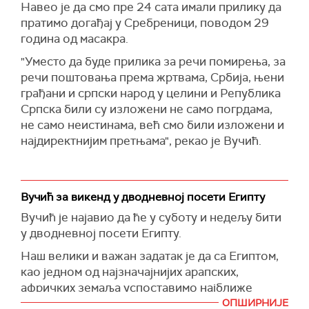
Навео је да смо пре 24 сата имали прилику да
пратимо догађај у Сребреници, поводом 29
година од масакра.
"Уместо да буде прилика за речи помирења, за
речи поштовања према жртвама, Србија, њени
грађани и српски народ у целини и Република
Српска били су изложени не само погрдама,
не само неистинама, већ смо били изложени и
најдиректнијим претњама", рекао је Вучић.
Вучић за викенд у дводневној посети Египту
Вучић је најавио да ће у суботу и недељу бити
у дводневној посети Египту.
Наш велики и важан задатак је да са Египтом,
као једном од најзначајнијих арапских,
афричких земаља успоставимо најближе
могуће односе, рекао је Вучић.
ОПШИРНИЈЕ