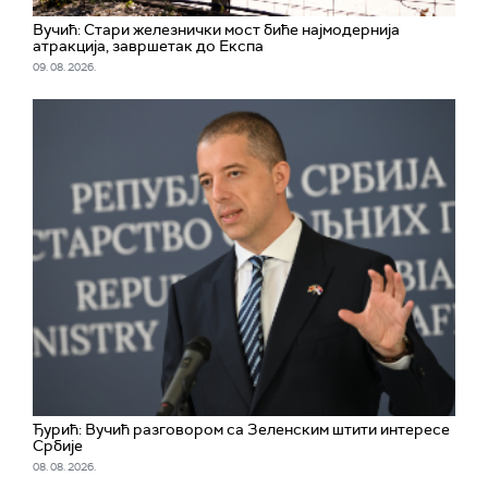
Вучић: Стари железнички мост биће најмодернија
атракција, завршетак до Експа
09. 08. 2026.
Ђурић: Вучић разговором са Зеленским штити интересе
Србије
08. 08. 2026.