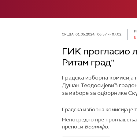
И
СРЕДА, 01.05.2024, 06:57 -> 07:02
Б
ГИK прогласио л
Ритам град"
Градска изборна комисија п
Душан Теодосијевић градон
за изборе за одборнике Ску
Градска изборна комисија је т
Непосредно пре проглашења и
преноси
Беоинфо
.