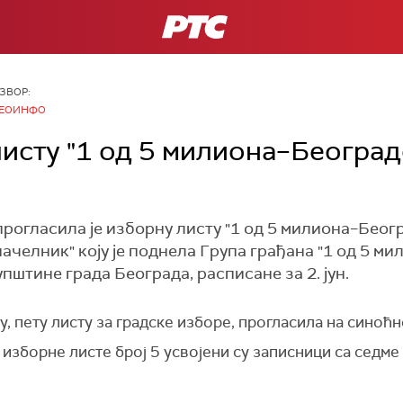
РТС
ЗВОР:
ЕОИНФО
исту "1 од 5 милиона–Београ
рогласила је изборну листу "1 од 5 милиона–Беог
ачелник" коју је поднела Група грађана "1 од 5 м
пштине града Београда, расписане за 2. јун.
у, пету листу за градске изборе, прогласила на синоћн
зборне листе број 5 усвојени су записници са седме