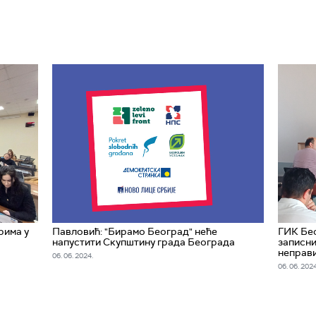
рима у
Павловић: "Бирамо Београд" неће
ГИК Бе
напустити Скупштину града Београда
записни
неправ
06. 06. 2024.
06. 06. 2024