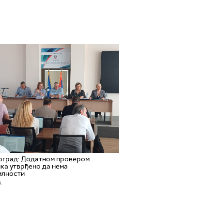
оград: Додатном провером
ка утврђено да нема
илности
.