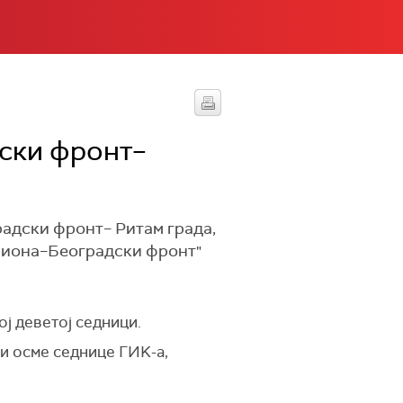
дски фронт–
радски фронт– Ритам града,
илиона–Београдски фронт"
ој деветој седници.
 и осме седнице ГИK-а,