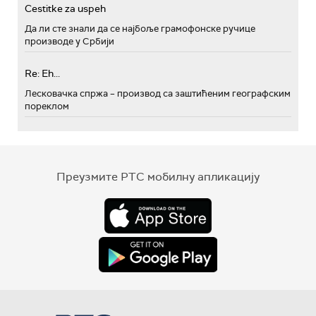
Cestitke za uspeh
Да ли сте знали да се најбоље грамофонске ручице
производе у Србији
Re: Eh...
Лесковачка спржа – производ са заштићеним географским
пореклом
Преузмите РТС мобилну апликацију