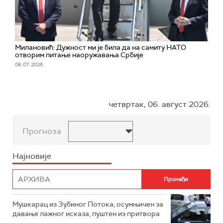
Милановић: Дужност ми је била да на самиту НАТО
отворим питање наоружавања Србије
08. 07. 2026.
четвртак, 06. август 2026.
Прогноза
Најновије
Мушкарац из Зубиног Потока, осумњичен за
давање лажног исказа, пуштен из притвора