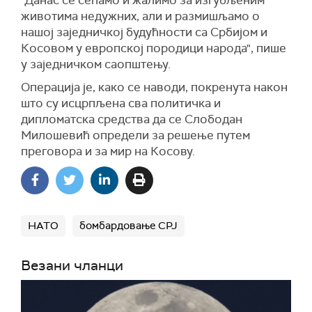
"Данас се сећамо и жалимо за изгубљеним
животима недужних, али и размишљамо о
нашој заједничкој будућности са Србијом и
Косовом у европској породици народа", пише
у заједничком саопштењу.
Операција је, како се наводи, покренута након
што су исцрпљена сва политичка и
дипломатска средства да се Слободан
Милошевић определи за решење путем
преговора и за мир на Косову.
НАТО
бомбардовање СРЈ
Везани чланци