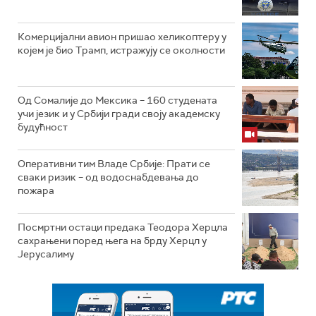
Комерцијални авион пришао хеликоптеру у
којем је био Трамп, истражују се околности
Од Сомалије до Мексика – 160 студената
учи језик и у Србији гради своју академску
будућност
Оперативни тим Владе Србије: Прати се
сваки ризик – од водоснабдевања до
пожара
Посмртни остаци предака Теодора Херцла
сахрањени поред њега на брду Херцл у
Јерусалиму