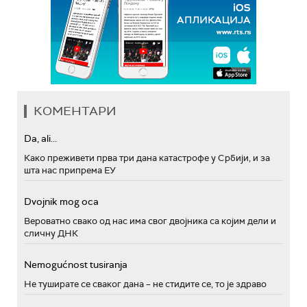
КОМЕНТАРИ
Da, ali...
Како преживети прва три дана катастрофе у Србији, и за
шта нас припрема ЕУ
Dvojnik mog oca
Вероватно свако од нас има свог двојника са којим дели и
сличну ДНК
Nemogućnost tusiranja
Не туширате се сваког дана – не стидите се, то је здраво