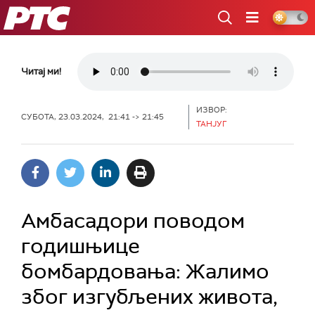
РТС
Читај ми!
ИЗВОР:
СУБОТА, 23.03.2024, 21:41 -> 21:45
ТАНЈУГ
Амбасадори поводом
годишњице
бомбардовања: Жалимо
због изгубљених живота,