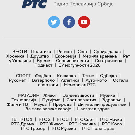
Радио Телевизија Србије
|
|
|
|
ВЕСТИ
Политика
Регион
Свет
Србија данас
|
|
|
|
Хроника
Друштво
Економија
Мерила времена
Рат
|
|
|
|
у Украјини
Време
Сервисне вести
Сматрачница
|
Подкаст
ЕУ могућности 2026
|
|
|
|
СПОРТ
Фудбал
Кошарка
Тенис
Одбојка
|
|
|
|
Рукомет
Ватерполо
Атлетика
Ауто-мото
Остали
|
спортови
Меморијал РТС
|
|
|
МАГАЗИН
Живот
Занимљивости
Музика
|
|
|
|
Технологијa
Путујемо
Свет познатих
Здравље
|
|
|
|
Филм и ТВ
Наука
Природа
Дигитални предузетник
|
За мале велике хероје
Наизглед здрав
|
|
|
|
|
ТВ
РТС 1
РТС 2
РТС 3
РТС Свет
РТС Наука
|
|
|
|
РТС Драма
РТС Живот
РТС Класика
РТС Коло
|
|
РТС Трезор
РТС Музика
РТС Полетарац