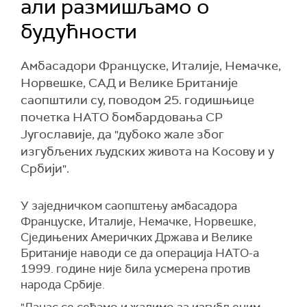
али размишљамо о
будућности
Амбасадори Француске, Италије, Немачке,
Норвешке, САД и Велике Британије
саопштили су, поводом 25. годишњице
почетка НАТО бомбардовања СР
Југославије, да "дубоко жале због
изгубљених људских живота на Косову и у
Србији".
У заједничком саопштењу амбасадора
Француске, Италије, Немачке, Норвешке,
Сједињених Америчких Држава и Велике
Британије наводи се да операција НАТО-а
1999. године није била усмерена против
народа Србије.