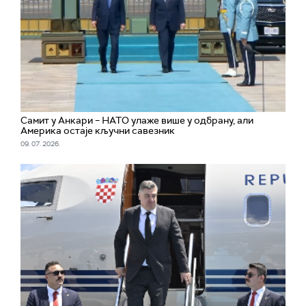
Самит у Анкари – НАТО улаже више у одбрану, али
Америка остаје кључни савезник
09. 07. 2026.