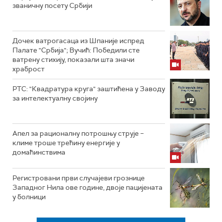
званичну посету Србији
Дочек ватрогасаца из Шпаније испред
Палате "Србија"; Вучић: Победили сте
ватрену стихију, показали шта значи
храброст
РТС: "Квадратура круга" заштићена у Заводу
за интелектуалну својину
Апел за рационалну потрошњу струје –
климе троше трећину енергије у
домаћинствима
Регистровани први случајеви грознице
Западног Нила ове године, двоје пацијената
у болници