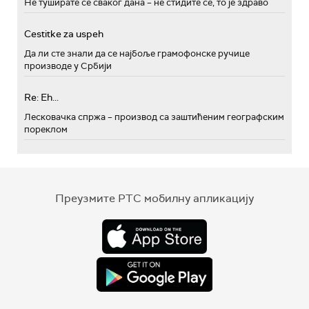
Не туширате се сваког дана – не стидите се, то је здраво
Cestitke za uspeh
Да ли сте знали да се најбоље грамофонске ручице
производе у Србији
Re: Eh...
Лесковачка спржа – производ са заштићеним географским
пореклом
Преузмите РТС мобилну апликацију