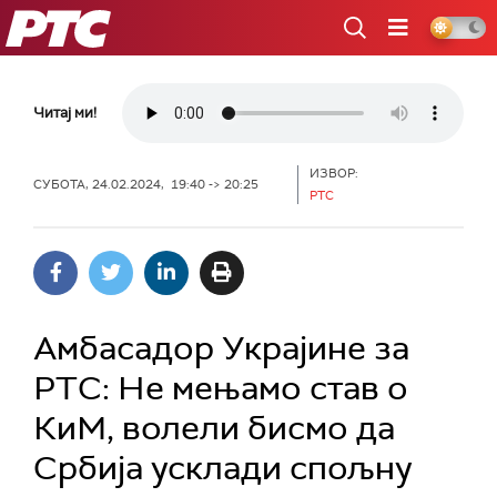
РТС
Читај ми!
ИЗВОР:
СУБОТА, 24.02.2024, 19:40 -> 20:25
РТС
Амбасадор Украјине за
РТС: Не мењамо став о
КиМ, волели бисмо да
Србија усклади спољну