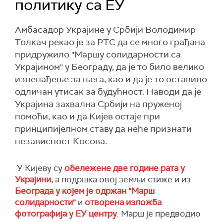
политику са ЕУ
Амбасадор Украјине у Србији Володимир
Толкач рекао је за РТС да се много грађана
придружило "Маршу солидарности са
Украјином" у Београду, да је то било велико
изненађење за њега, као и да је то оставило
одличан утисак за будућност. Наводи да је
Украјина захвална Србији на пруженој
помоћи, као и да Кијев остаје при
принципијелном ставу да неће признати
независност Косова.
У Кијеву су
обележене две године рата у
Украјини,
а подршка овој земљи стиже и из
Београда у којем је одржан "Марш
солидарности"
и
отворена изложба
фотографија у ЕУ центру
. Марш је предводио