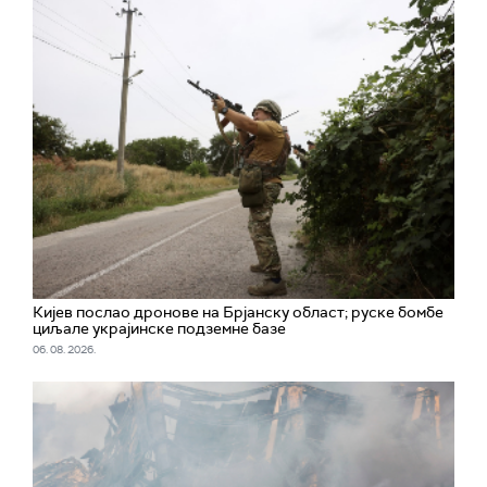
Кијев послао дронове на Брјанску област; руске бомбе
циљале украјинске подземне базе
06. 08. 2026.