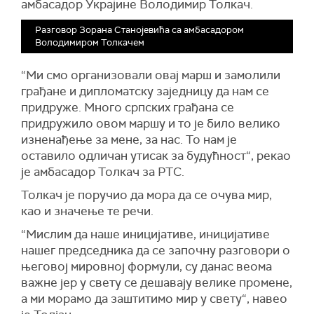
амбасадор Украјине Володимир Толкач.
Разговор Зорана Станојевића са амбасадором
Володимиром Толкачем
“Ми смо организовали овај марш и замолили
грађане и дипломатску заједницу да нам се
придруже. Много српских грађана се
придружило овом маршу и то је било велико
изненађење за мене, за нас. То нам је
оставило одличан утисак за будућност“, рекао
је амбасадор Толкач за РТС.
Толкач је поручио да мора да се очува мир,
као и значење те речи.
“Мислим да наше иницијативе, иницијативе
нашег председника да се започну разговори о
његовој мировној формули, су данас веома
важне јер у свету се дешавају велике промене,
а ми морамо да заштитимо мир у свету“, навео