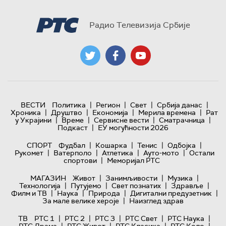
Радио Телевизија Србије
|
|
|
|
ВЕСТИ
Политика
Регион
Свет
Србија данас
|
|
|
|
Хроника
Друштво
Економија
Мерила времена
Рат
|
|
|
|
у Украјини
Време
Сервисне вести
Сматрачница
|
Подкаст
ЕУ могућности 2026
|
|
|
|
СПОРТ
Фудбал
Кошарка
Тенис
Одбојка
|
|
|
|
Рукомет
Ватерполо
Атлетика
Ауто-мото
Остали
|
спортови
Меморијал РТС
|
|
|
МАГАЗИН
Живот
Занимљивости
Музика
|
|
|
|
Технологијa
Путујемо
Свет познатих
Здравље
|
|
|
|
Филм и ТВ
Наука
Природа
Дигитални предузетник
|
За мале велике хероје
Наизглед здрав
|
|
|
|
|
ТВ
РТС 1
РТС 2
РТС 3
РТС Свет
РТС Наука