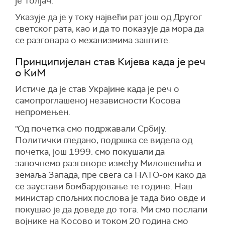
је Толјач.
Указује да је у току највећи рат још од Другог
светског рата, као и да то показује да мора да
се разговара о механизмима заштите.
Принципијелан став Кијева када је реч
о КиМ
Истиче да је став Украјине када је реч о
самопроглашеној независности Косова
непромењен.
"Од почетка смо подржавали Србију.
Политички гледано, подршка се видела од
почетка, још 1999. смо покушали да
започнемо разговоре између Милошевића и
земаља Запада, пре свега са НАТО-ом како да
се заустави бомбардовање те године. Наш
министар спољних послова је тада био овде и
покушао је да доведе до тога. Ми смо послали
војнике на Косово и током 20 година смо