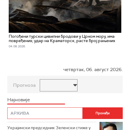
Погођени турски цивилни бродови у Црном мору, има
повређених; удар на Краматорск, расте број рањених
04. 08. 2026.
четвртак, 06. август 2026.
Прогноза
Најновије
Украјински председник Зеленски стиже у