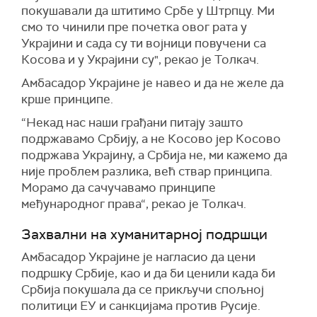
покушавали да штитимо Србе у Штрпцу. Ми
смо то чинили пре почетка овог рата у
Украјини и сада су ти војници повучени са
Косова и у Украјини су", рекао је Толкач.
Амбасадор Украјине је навео и да не желе да
крше принципе.
“Некад нас наши грађани питају зашто
подржавамо Србију, а не Косово јер Косово
подржава Украјину, а Србија не, ми кажемо да
није проблем разлика, већ ствар принципа.
Морамо да сачучавамо принципе
међународног права“, рекао је Толкач.
Захвални на хуманитарној подршци
Амбасадор Украјине је нагласио да цени
подршку Србије, као и да би ценили када би
Србија покушала да се прикључи спољној
политици ЕУ и санкцијама против Русије.