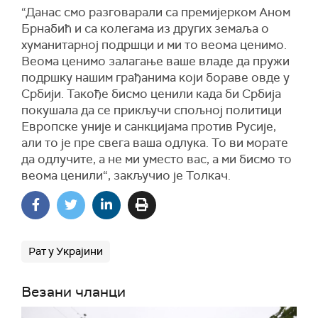
“Данас смо разговарали са премијерком Аном
Брнабић и са колегама из других земаља о
хуманитарној подршци и ми то веома ценимо.
Веома ценимо залагање ваше владе да пружи
подршку нашим грађанима који бораве овде у
Србији. Такође бисмо ценили када би Србија
покушала да се прикључи спољној политици
Европске уније и санкцијама против Русије,
али то је пре свега ваша одлука. То ви морате
да одлучите, а не ми уместо вас, а ми бисмо то
веома ценили“, закључио је Толкач.
Рат у Украјини
Везани чланци