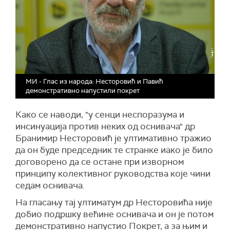
МИ - Глас из народа: Несторовић и Павић
демонстративно напустили покрет
Како се наводи, "у сенци неспоразума и
инсинуација против неких од оснивача" др
Бранимир Несторовић је ултимативно тражио
да он буде председник те странке иако је било
договорено да се остане при изворном
принципу колективног руководства које чини
седам оснивача.
На гласању тај ултиматум др Несторовића није
добио подршку већине оснивача и он је потом
демонстративно напустио Покрет, а за њим и