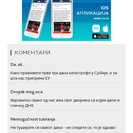
КОМЕНТАРИ
Da, ali...
Како преживети прва три дана катастрофе у Србији, и за
шта нас припрема ЕУ
Dvojnik mog oca
Вероватно свако од нас има свог двојника са којим дели и
сличну ДНК
Nemogućnost tusiranja
Не туширате се сваког дана – не стидите се, то је здраво