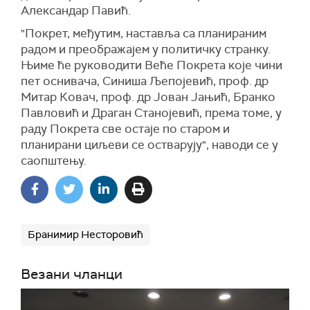
Александар Павић.
"Покрет, међутим, наставља са планираним
радом и преображајем у политичку странку.
Њиме ће руководити Веће Покрета које чини
пет оснивача, Синиша Љепојевић, проф. др
Митар Ковач, проф. др Јован Јањић, Бранко
Павловић и Драган Станојевић, према томе, у
раду Покрета све остаје по старом и
планирани циљеви се остварују", наводи се у
саопштењу.
Бранимир Несторовић
Везани чланци