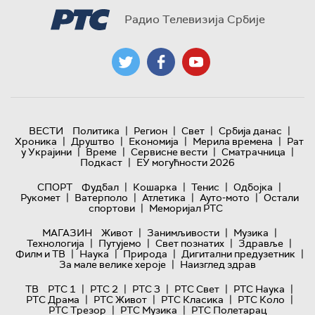
Радио Телевизија Србије
|
|
|
|
ВЕСТИ
Политика
Регион
Свет
Србија данас
|
|
|
|
Хроника
Друштво
Економија
Мерила времена
Рат
|
|
|
|
у Украјини
Време
Сервисне вести
Сматрачница
|
Подкаст
ЕУ могућности 2026
|
|
|
|
СПОРТ
Фудбал
Кошарка
Тенис
Одбојка
|
|
|
|
Рукомет
Ватерполо
Атлетика
Ауто-мото
Остали
|
спортови
Меморијал РТС
|
|
|
МАГАЗИН
Живот
Занимљивости
Музика
|
|
|
|
Технологијa
Путујемо
Свет познатих
Здравље
|
|
|
|
Филм и ТВ
Наука
Природа
Дигитални предузетник
|
За мале велике хероје
Наизглед здрав
|
|
|
|
|
ТВ
РТС 1
РТС 2
РТС 3
РТС Свет
РТС Наука
|
|
|
|
РТС Драма
РТС Живот
РТС Класика
РТС Коло
|
|
РТС Трезор
РТС Музика
РТС Полетарац