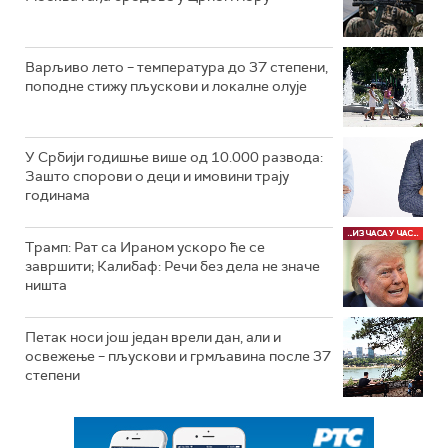
Варљиво лето – температура до 37 степени,
поподне стижу пљускови и локалне олује
У Србији годишње више од 10.000 развода:
Зашто спорови о деци и имовини трају
годинама
Трамп: Рат са Ираном ускоро ће се
завршити; Калибаф: Речи без дела не значе
ништа
Петак носи још један врели дан, али и
освежење – пљускови и грмљавина после 37
степени