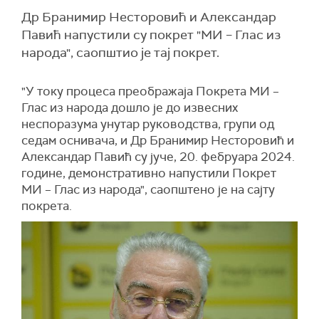
Др Бранимир Несторовић и Александар
Павић напустили су покрет "МИ – Глас из
народа", саопштио је тај покрет.
"У току процеса преображаја Покрета МИ –
Глас из народа дошло је до извесних
неспоразума унутар руководства, групи од
седам оснивача, и Др Бранимир Несторовић и
Александар Павић су јуче, 20. фебруара 2024.
године, демонстративно напустили Покрет
МИ – Глас из народа", саопштено је на сајту
покрета.