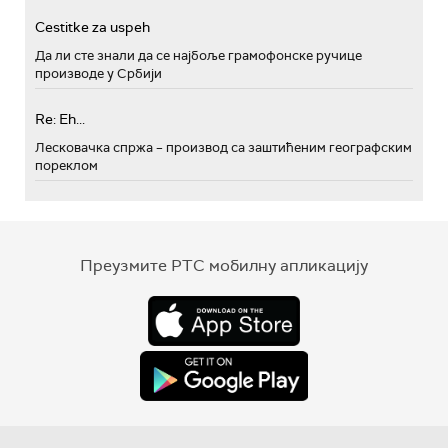
Cestitke za uspeh
Да ли сте знали да се најбоље грамофонске ручице
производе у Србији
Re: Eh...
Лесковачка спржа – производ са заштићеним географским
пореклом
Преузмите РТС мобилну апликацију