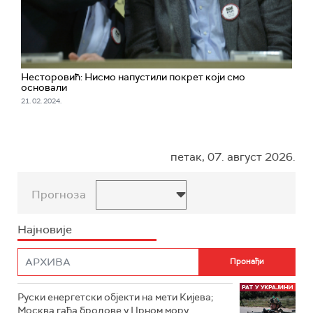
Несторовић: Нисмо напустили покрет који смо
основали
21. 02. 2024.
петак, 07. август 2026.
Прогноза
Најновије
Руски енергетски објекти на мети Кијева;
Москва гађа бродове у Црном мору