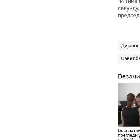
"И тиме 
секунду,
председ
Дијалог
Савет б
Везани
Бесплатн
прегледи 
на КиМ