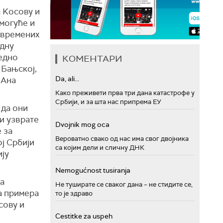
а Kосову и
емогуће и
ивремених
едну
ледно
КОМЕНТАРИ
 Бањској,
Da, ali...
 Ана
Како преживети прва три дана катастрофе у
Србији, и за шта нас припрема ЕУ
 да они
би узврате
Dvojnik mog oca
 за
Вероватно свако од нас има свог двојника
ј Србији
са којим дели и сличну ДНК
ију
Nemogućnost tusiranja
да
Не туширате се сваког дана – не стидите се,
та примера
то је здраво
сову и
Cestitke za uspeh