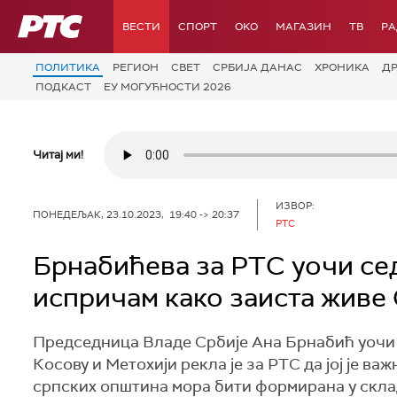
РТС
ВЕСТИ
СПОРТ
OKO
МАГАЗИН
ТВ
Р
ПОЛИТИКА
РЕГИОН
СВЕТ
СРБИЈА ДАНАС
ХРОНИКА
Д
ПОДКАСТ
ЕУ МОГУЋНОСТИ 2026
Читај ми!
ИЗВОР:
ПОНЕДЕЉАК, 23.10.2023, 19:40 -> 20:37
РТС
Брнабићева за РТС уочи се
испричам како заиста живе
Председница Владе Србије Ана Брнабић уочи 
Косову и Метохији рекла је за РТС да јој је в
српских општина мора бити формирана у склад