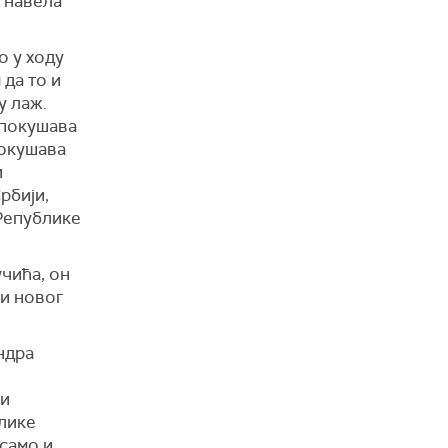
 навела
о у ходу
 да то и
у лаж.
а покушава
покушава
и
рбији,
 Републике
учића, он
 и новог
ндра
 и
блике
 само и