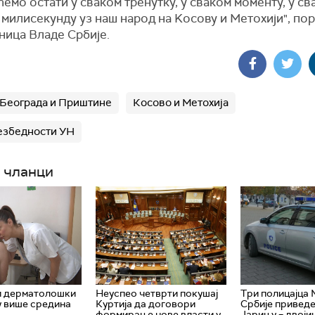
ћемо остати у сваком тренутку, у сваком моменту, у св
 милисекунду уз наш народ на Kосову и Метохији", пор
ница Владе Србије.
 Београда и Приштине
Косово и Метохија
езбедности УН
 чланци
и дерматолошки
Неуспео четврти покушај
Три полицајца
у више средина
Куртија да договори
Србије приведе
формирање нове власти у
Јарињу – двоји