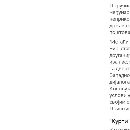
Поручила
међунар
неприко
држава ч
поштова
"Истаћи 
мир, ста
другачиј
иза нас,
са две с
Западног
дијалога
Kосову 
услови у
својим о
Приштине
"Курти