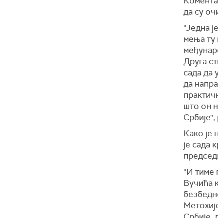
Комента
да су оч
"Једна ј
мења ту 
међунаро
Друга ст
сада да 
да напра
практич
што он н
Србије",
Како је 
је сада 
председ
"И тиме
Вучића к
безбедно
Метохије
Србије, 