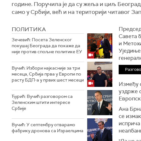
године. Поручила је да су жеља и циљ Београд
само у Србији, већ и на територији читавог За
ПОЛИТИКА
Председ
Савета 
Зечевић: Посета Зеленског
и Метох
покушај Београда да покаже да
Уједињен
није против спољне политике ЕУ
генерал
Вучић: Избори најкасније за три
Разгово
месеца, Србија прва у Европи по
расту БДП-а у првих шест месеци
Између о
уздрже о
Ђурић: Вучић разговором са
Европске
Зеленским штити интересе
Србије
Ана Брна
се измак
исприча 
Вучић: У септембру отварамо
неалбан
фабрику дронова са Израелцима