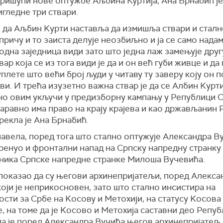
ришући нове оптужбе Аљбина Куртија, Ана Брнабић је
игледне три ствари.
е да Аљбин Kурти наставља да измишља ствари и сталн
причу и то заиста делује неозбиљно и ја се само надам
дна заједница види зато што једна лаж замењује друг
вар која се из тога види је да и он већ губи живце и д
уплете што већи број људи у читаву ту заверу коју он 
ви. И трећа изузетно важна ствар је да се Албин Kурт
но овим укључи у предизборну кампању у Републици С
аравно има право на крају крајева и као држављанин
 рекла је Ана Брнабић.
навела, поред тога што стално оптужује Александра В
кренуо и фронтални напад на Српску напредну странку
ника Српске напредне странке Милоша Вучевића.
 показао да су његови архинепријатељи, поред Алекса
оји је неприкосновен, зато што стално инсистира на
сти за Србе на Kосову и Метохији, на статусу Kосова
, на томе да је Kосово и Метохија саставни део Репу
да је поред Александра Вучића његов архинепријатељ