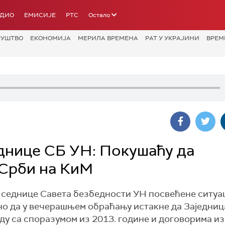
АДИО
ЕМИСИЈЕ
РТС
Остало
РУШТВО
ЕКОНОМИЈА
МЕРИЛА ВРЕМЕНА
РАТ У УКРАЈИНИ
ВРЕМ
днице СБ УН: Покушаћу да
 Срби на КиМ
седнице Савета безбедности УН посвећене ситуац
ажно да у вечерашњем обраћању истакне да Заједниц
у са споразумом из 2013. године и договорима из