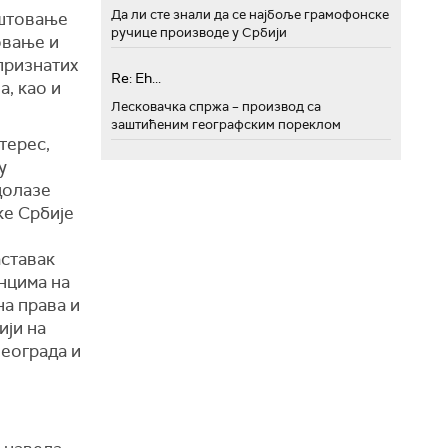
Да ли сте знали да се најбоље грамофонске
оштовање
ручице производе у Србији
овање и
признатих
Re: Eh...
а, као и
Лесковачка спржа – производ са
заштићеним географским пореклом
терес,
у
долазе
ке Србије
аставак
нцима на
а права и
ији на
Београда и