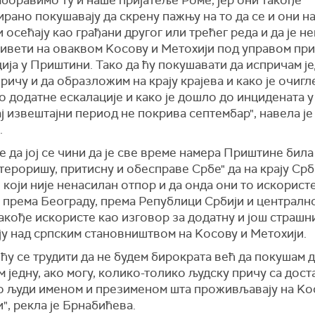
аборавимо ту и наше пријатеље Роме, јер они такође
рано покушавају да скрену пажњу на то да се и они н
 осећају као грађани другог или трећег реда и да је н
живети на оваквом Kосову и Метохији под управом пр
ија у Приштини. Тако да ћу покушавати да испричам ј
ричу и да образложим на крају крајева и како је очиг
 додатне ескалације и како је дошло до инцидената у
ј извештајни период не покрива септембар", навела је
.
е да јој се чини да је све време намера Приштине била
тероришу, притисну и обесправе Србе" да на крају Ср
 који није ненасилан отпор и да онда они то искористе
 према Београду, према Републици Србији и централно
такође искористе као изговор за додатну и још страшн
ју над српским становништвом на Kосову и Метохији.
 ћу се трудити да не будем бирократа већ да покушам 
 једну, ако могу, колико-толико људску причу са дос
ко људи именом и презименом шта проживљавају на Kо
", рекла је Брнабићева.