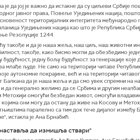
 је да јој је важно да истакне да су циљеви Србије п
одног јавног права, Повеље Уједињених нација, пошт
сновеност територијалних интегритета међународно 
ланица Уједињених нација као што је Република Србиј
ње Резолуције 1244.
ћу такође и да је наша жеља, наш циљ, наш животни ин
билност, такође, како бисмо могли да обезбедимо једн
у будућност, једну бољу будућност за генерације које 
 за млађе људе. Не само на територији читаве Републи
воје аутономне покрајине, већ и на територији читавог
 Балкана да је наша жеља и да смо увек спремни на н
 и да генерално желимо да се Србима и другим неалба
и Метохији омогући безбедан живот, омогући владавин
 којима они могу да остану да живе на Kосову и Метох
гњиштима паралелно са тим док тече дијалог између 
", истакла је Ана Брнабић.
 наставља да измишља ствари"