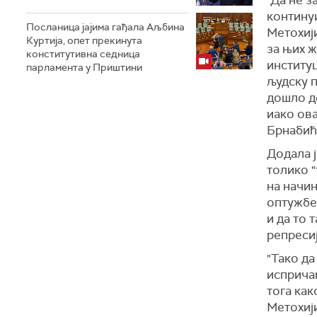
"Да не з
континуи
Посланица јајима гађала Аљбина
Метохији
Куртија, опет прекинута
за њих 
конститутивна седница
институц
парламента у Приштини
људску п
дошло до
иако ова
Брнабић
Додала ј
толико "
на начин
оптужбе
и да то 
репреси
"Тако да
испричам
тога ка
Метохији