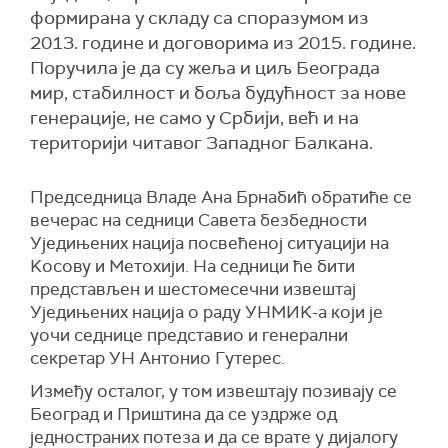
формирана у складу са споразумом из
2013. године и договорима из 2015. године.
Поручила је да су жеља и циљ Београда
мир, стабилност и боља будућност за нове
генерације, не само у Србији, већ и на
територији читавог Западног Балкана.
Председница Владе Ана Брнабић обратиће се
вечерас на седници Савета безбедности
Уједињених нација посвећеној ситуацији на
Kосову и Метохији. На седници ће бити
представљен и шестомесечни извештај
Уједињених нација о раду УНМИK-а који је
уочи седнице представио и генерални
секретар УН Антонио Гутерес.
Између осталог, у том извештају позивају се
Београд и Приштина да се уздрже од
једностраних потеза и да се врате у дијалогу