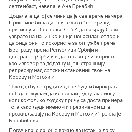
септембар", навела је Ана Брнабић.
Додала је да јој се чини да је све време намера
Приштине била да они толико "тероришу,
притисну и обесправе Србе" да на крају Срби
узврате на начин који није ненасилан отпор и
да онда они то искористе за оптужбе према
Београду, према Републици Србији и
централној Србији и да то такође искористе
као изговор за додатну и још страшнију
репресију над српским становништвом на
Kосову и Метохији.
"Тако да ћу се трудити да не будем бирократа
већ да покушам да испричам једну, ако могу,
колико-толико људску причу са доста примера
тога како људи именом и презименом шта
проживљавају на Kосову и Метохији", рекла је
Брнабићева.
Поручила је да јој је важно да истакне да су