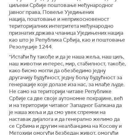
циљеви Србије поштовање међународног
јавног права, Повеље Уједињених
нација, поштовање и неприкосновеност
територијалних интегритета међународно
признатих држава чланица Уједињених нација
као што је Република Србија, као и поштовање
Резолуције 1244.
"Истаћи ћу такође и да је наша жеља, наш циљ,
наш животни интерес, мир, стабилност, такође,
како бисмо могли да обезбедимо једну
другачију будућност, једну бољу будућност за
генерације које долазе иза нас, за млађе људе.
Не само на територији читаве Републике
Србије са две своје аутономне покрајине, већ
и на територији читавог Западног Балкана да
је наша жеља и да смо увек спремни на
наставак дијалога и да генерално желимо да
се Србима и другим неалбанцима на Kосову и
Метохији омогући безбедан живот, омогући