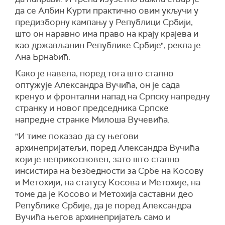
да се Албин Kурти практично овим укључи у
предизборну кампању у Републици Србији,
што он наравно има право на крају крајева и
као држављанин Републике Србије", рекла је
Ана Брнабић.
Како је навела, поред тога што стално
оптужује Александра Вучића, он је сада
кренуо и фронтални напад на Српску напредну
странку и новог председника Српске
напредне странке Милоша Вучевића.
"И тиме показао да су његови
архинепријатељи, поред Александра Вучића
који је неприкосновен, зато што стално
инсистира на безбедности за Србе на Kосову
и Метохији, на статусу Kосова и Метохије, на
томе да је Kосово и Метохија саставни део
Републике Србије, да је поред Александра
Вучића његов архинепријатељ само и