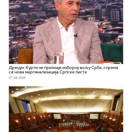
Дрецун: Курти не признаје изборну вољу Срба, спрема
се нова маргинализација Српске листе
07. 08. 2026.