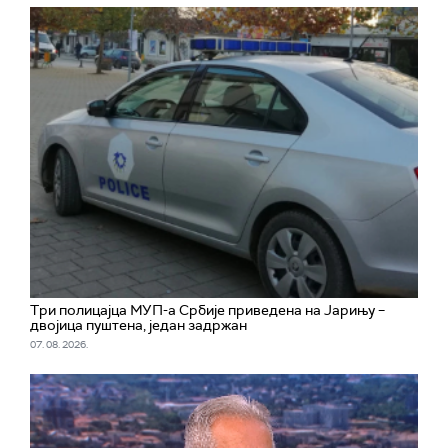
Три полицајца МУП-а Србије приведена на Јарињу –
двојица пуштена, један задржан
07. 08. 2026.