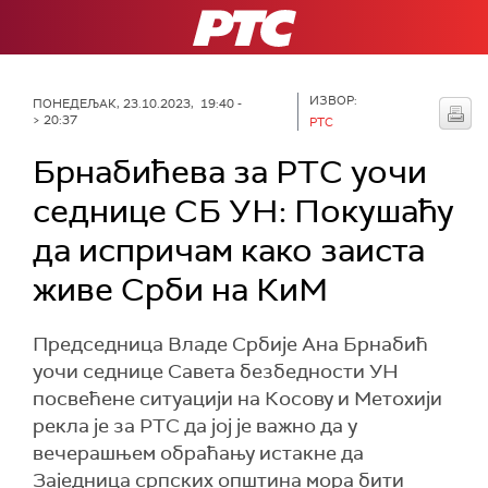
РТС
ИЗВОР:
ПОНЕДЕЉАК, 23.10.2023, 19:40 -
> 20:37
РТС
Брнабићева за РТС уочи
седнице СБ УН: Покушаћу
да испричам како заиста
живе Срби на КиМ
Председница Владе Србије Ана Брнабић
уочи седнице Савета безбедности УН
посвећене ситуацији на Косову и Метохији
рекла је за РТС да јој је важно да у
вечерашњем обраћању истакне да
Заједница српских општина мора бити