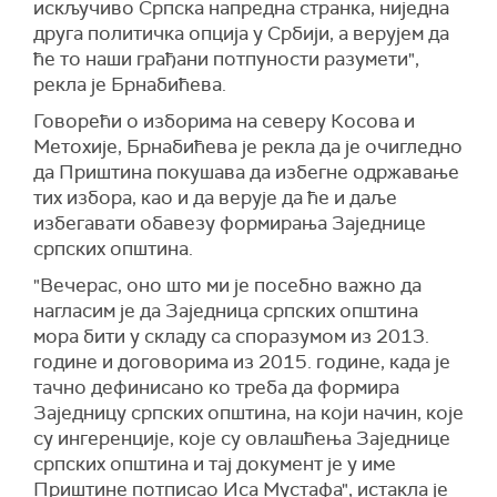
искључиво Српска напредна странка, ниједна
друга политичка опција у Србији, а верујем да
ће то наши грађани потпуности разумети",
рекла је Брнабићева.
Говорећи о изборима на северу Косова и
Метохије, Брнабићева је рекла да је очигледно
да Приштина покушава да избегне одржавање
тих избора, као и да верује да ће и даље
избегавати обавезу формирања Заједнице
српских општина.
"Вечерас, оно што ми је посебно важно да
нагласим је да Заједница српских општина
мора бити у складу са споразумом из 2013.
године и договорима из 2015. године, када је
тачно дефинисано ко треба да формира
Заједницу српских општина, на који начин, које
су ингеренције, које су овлашћења Заједнице
српских општина и тај документ је у име
Приштине потписао Иса Мустафа", истакла је