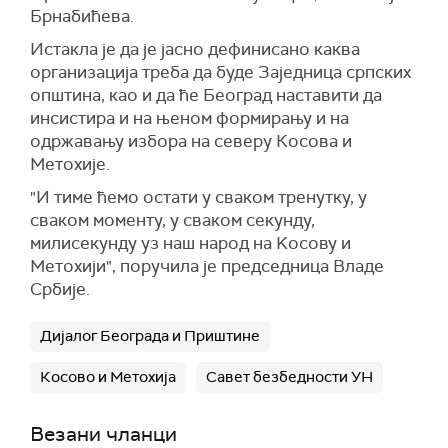
Брнабићева.
Истакла је да је јасно дефинисано каква
организација треба да буде Заједница српских
општина, као и да ће Београд наставити да
инсистира и на њеном формирању и на
одржавању избора на северу Косова и
Метохије.
"И тиме ћемо остати у сваком тренутку, у
сваком моменту, у сваком секунду,
милисекунду уз наш народ на Kосову и
Метохији", поручила је председница Владе
Србије.
Дијалог Београда и Приштине
Косово и Метохија
Савет безбедности УН
Везани чланци