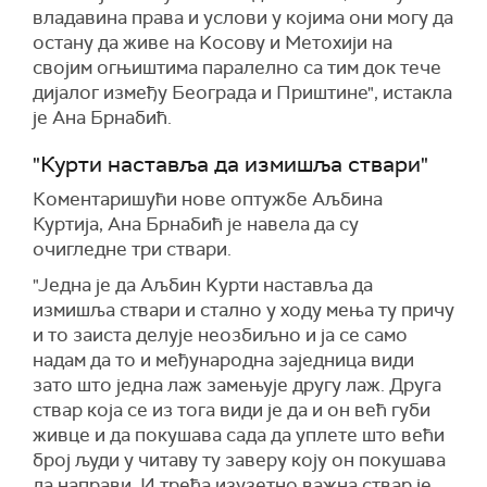
владавина права и услови у којима они могу да
остану да живе на Kосову и Метохији на
својим огњиштима паралелно са тим док тече
дијалог између Београда и Приштине", истакла
је Ана Брнабић.
"Курти наставља да измишља ствари"
Коментаришући нове оптужбе Аљбина
Куртија, Ана Брнабић је навела да су
очигледне три ствари.
"Једна је да Аљбин Kурти наставља да
измишља ствари и стално у ходу мења ту причу
и то заиста делује неозбиљно и ја се само
надам да то и међународна заједница види
зато што једна лаж замењује другу лаж. Друга
ствар која се из тога види је да и он већ губи
живце и да покушава сада да уплете што већи
број људи у читаву ту заверу коју он покушава
да направи. И трећа изузетно важна ствар је