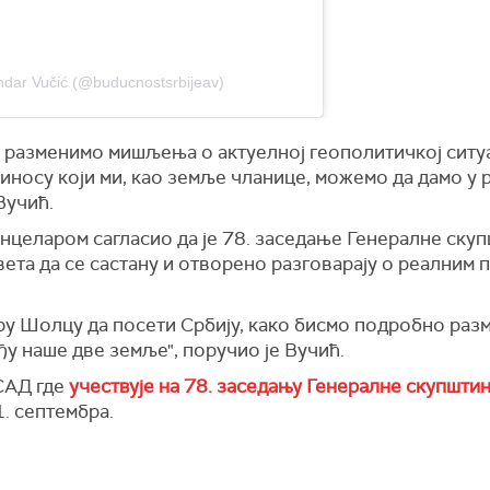
ndar Vučić (@buducnostsrbijeav)
 разменимо мишљења о актуелној геополитичкој ситуац
риносу који ми, као земље чланице, можемо да дамо у
Вучић.
анцеларом сагласио да је 78. заседање Генералне ску
ета да се састану и отворено разговарају о реалним 
у Шолцу да посети Србију, како бисмо подробно разм
у наше две земље", поручио је Вучић.
САД где
учествује на 78. заседању Генералне скупшти
. септембра.