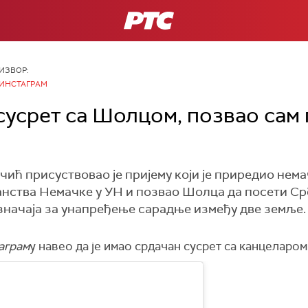
РТС
ИЗВОР:
ИНСТАГРАМ
сусрет са Шолцом, позвао сам 
ић присуствовао је пријему који је приредио не
нства Немачке у УН и позвао Шолца да посети Ср
значаја за унапређење сарадње између две земље.
аграм
у навео да је имао срдачан сусрет са канцеларо