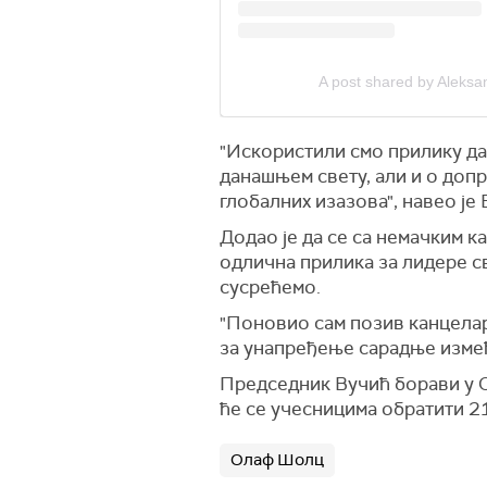
A post shared by Aleksa
"Искористили смо прилику да
данашњем свету, али и о доп
глобалних изазова", навео је 
Додао је да се са немачким к
одлична прилика за лидере св
сусрећемо.
"Поновио сам позив канцелар
за унапређење сарадње измеђ
Председник Вучић борави у 
ће се учесницима обратити 21
Олаф Шолц