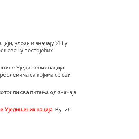
ији, улози и значају УН у
 решавању постојећих
пштине Уједињених нација
проблемима са којима се сви
отрили сва питања од значаја
не Уједињених нација
. Вучић