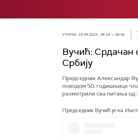
УТОРАК, 19.09.2023, 06:18 -> 06:30
Вучић: Срдачан 
Србију
Председник Александар Вуч
поводом 50. годишњице чла
размотрили сва питања од 
Председник Вучић је на
Инст