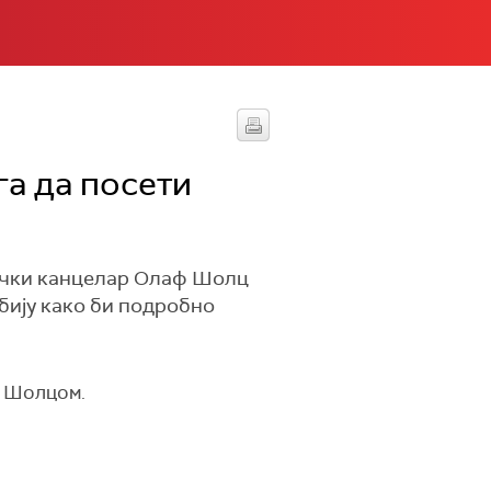
га да посети
мачки канцелар Олаф Шолц
бију како би подробно
м Шолцом.