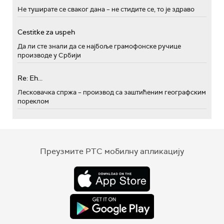
Не туширате се сваког дана – не стидите се, то је здраво
Cestitke za uspeh
Да ли сте знали да се најбоље грамофонске ручице
производе у Србији
Re: Eh...
Лесковачка спржа – производ са заштићеним географским
пореклом
Преузмите РТС мобилну апликацију