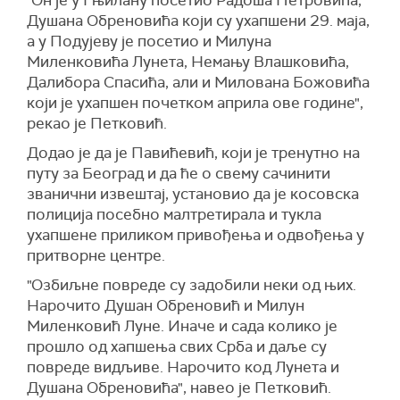
"Он је у Гњилану посетио Радоша Петровића,
Душана Обреновића који су ухапшени 29. маја,
а у Подујеву је посетио и Милуна
Миленковића Лунета, Немању Влашковића,
Далибора Спасића, али и Милована Божовића
који је ухапшен почетком априла ове године",
рекао је Петковић.
Додао је да је Павићевић, који је тренутно на
путу за Београд и да ће о свему сачинити
званични извештај, установио да је косовска
полиција посебно малтретирала и тукла
ухапшене приликом привођења и одвођења у
притворне центре.
"Озбиљне повреде су задобили неки од њих.
Нарочито Душан Обреновић и Милун
Миленковић Луне. Иначе и сада колико је
прошло од хапшења свих Срба и даље су
повреде видљиве. Нарочито код Лунета и
Душана Обреновића", навео је Петковић.