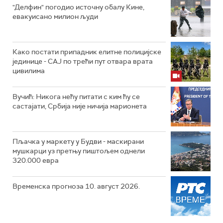
"Делфин" погодио источну обалу Кине,
евакуисано милион људи
Како постати припадник елитне полицијске
јединице - СAJ по трећи пут отвара врата
цивилима
Вучић: Никога нећу питати с ким ћу се
састајати, Србија није ничија марионета
Пљачка у маркету у Будви - маскирани
мушкарци уз претњу пиштољем однели
320.000 евра
Временска прогноза 10. август 2026.