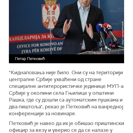
Петар Петковић
"Киднаповања није било. Они су на територији
централне Србије ухваћени од стране
специјалне антитерористичке јединице МУП-а
Србије у околини села Гњилице у општини
Рашка, где су дошли са аутоматским пушкама и
два пиштоља", рекао је Петковић на ванредној
конференцији за новинаре.
Петковић је навео да их је обишао приштински
официр за везу и уверио се да се налазе у