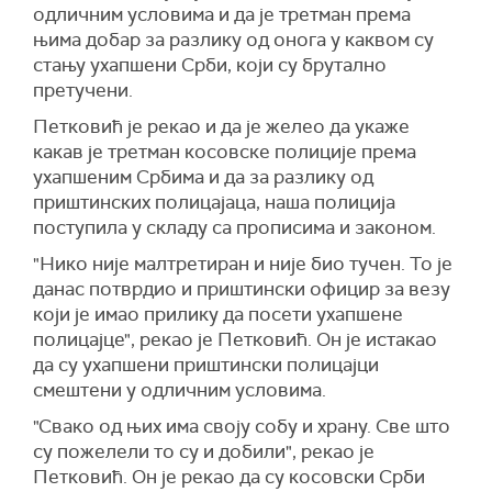
одличним условима и да је третман према
њима добар за разлику од онога у каквом су
стању ухапшени Срби, који су брутално
претучени.
Петковић је рекао и да је желео да укаже
какав је третман косовске полиције према
ухапшеним Србима и да за разлику од
приштинских полицајаца, наша полиција
поступила у складу са прописима и законом.
"Нико није малтретиран и није био тучен. То је
данас потврдио и приштински официр за везу
који је имао прилику да посети ухапшене
полицајце", рекао је Петковић. Он је истакао
да су ухапшени приштински полицајци
смештени у одличним условима.
"Свако од њих има своју собу и храну. Све што
су пожелели то су и добили", рекао је
Петковић. Он је рекао да су косовски Срби