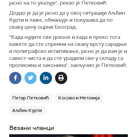
јасно на то указује", рекао је Петковић.
Додао је да је јасно да у овој ситуацији Аљбин
Курти и лаже, обмањује и покушава да по
сваку цену оцрни Београд.
"Када нудите све доказе и када и преко тога
кажете да сте спремни на сваку врсту сарадње
и полиграфско испитивање, јасно је да вам је и
савест чиста и да сте урадили све у складу са
прописима и законима", закључио је Петковић.
Петар Петковић
Косово и Метохија
Аљбин Курти
Везани чланци