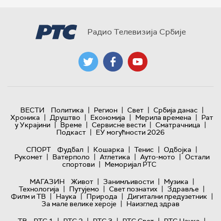
Радио Телевизија Србије
|
|
|
|
ВЕСТИ
Политика
Регион
Свет
Србија данас
|
|
|
|
Хроника
Друштво
Економија
Мерила времена
Рат
|
|
|
|
у Украјини
Време
Сервисне вести
Сматрачница
|
Подкаст
ЕУ могућности 2026
|
|
|
|
СПОРТ
Фудбал
Кошарка
Тенис
Одбојка
|
|
|
|
Рукомет
Ватерполо
Атлетика
Ауто-мото
Остали
|
спортови
Меморијал РТС
|
|
|
МАГАЗИН
Живот
Занимљивости
Музика
|
|
|
|
Технологијa
Путујемо
Свет познатих
Здравље
|
|
|
|
Филм и ТВ
Наука
Природа
Дигитални предузетник
|
За мале велике хероје
Наизглед здрав