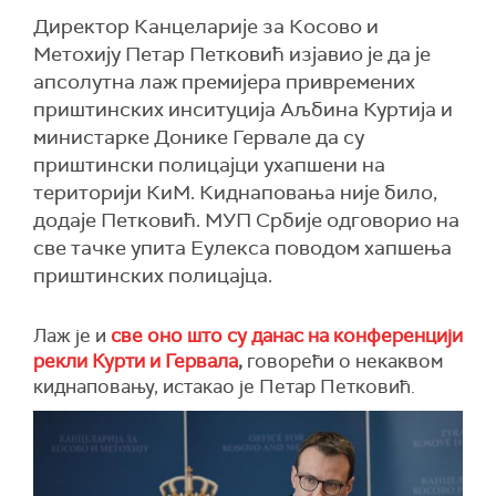
Директор Канцеларије за Косово и
Метохију Петар Петковић изјавио је да је
апсолутна лаж премијера привремених
приштинских инситуција Аљбина Куртија и
министарке Донике Гервале да су
приштински полицајци ухапшени на
територији КиМ. Киднаповања није било,
додаје Петковић. МУП Србије одговорио на
све тачке упита Еулекса поводом хапшења
приштинских полицајца.
Лаж је и
све оно што су данас на конференцији
рекли Курти и Гервала
,
говорећи о некаквом
киднаповању, истакао је Петар Петковић.