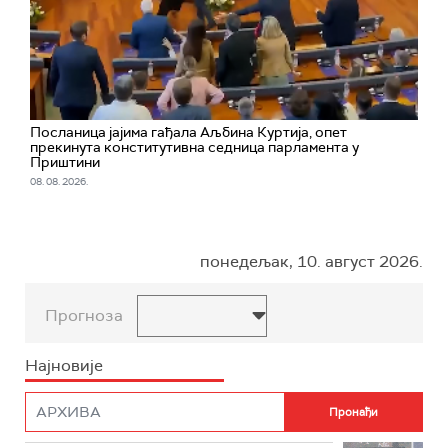
Посланица јајима гађала Аљбина Куртија, опет
прекинута конститутивна седница парламента у
Приштини
08. 08. 2026.
понедељак, 10. август 2026.
Прогноза
Најновије