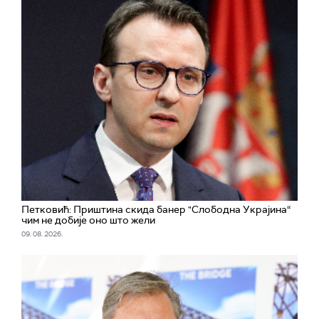
Петковић: Приштина скида банер "Слободна Украјина“
чим не добије оно што жели
09. 08. 2026.