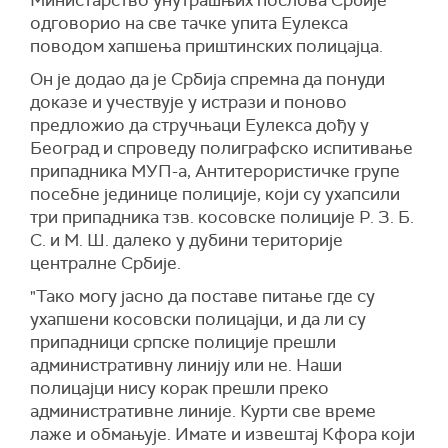
Министарство унутрашњих послова Србије
одговорио на све тачке упита Еулекса
поводом хапшења приштинских полицајца.
Он је додао да је Србија спремна да понуди
доказе и учествује у истрази и поново
предложио да стручњаци Еулекса дођу у
Београд и спроведу полиграфско испитивање
припадника МУП-а, Антитерористичке групе
посебне јединице полиције, који су ухапсили
три припадника тзв. косовске полиције Р. З. Б.
С. и М. Ш. далеко у дубини територије
централне Србије.
"Тако могу јасно да поставе питање где су
ухапшени косовски полицајци, и да ли су
припадници српске полиције прешли
административну линију или не. Наши
полицајци нису корак прешли преко
административне линије. Курти све време
лаже и обмањује. Имате и извештај Кфора који