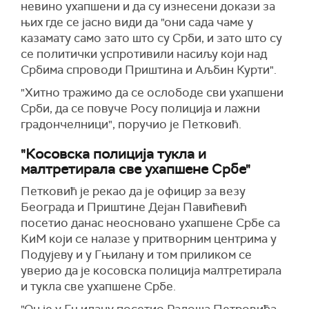
невино ухапшени и да су изнесени докази за
њих где се јасно види да "они сада чаме у
казамату само зато што су Срби, и зато што су
се политички успротивили насиљу који над
Србима спроводи Приштина и Аљбин Курти".
"Хитно тражимо да се ослободе сви ухапшени
Срби, да се повуче Росу полиција и лажни
градончелници", поручио је Петковић.
"Косовска полиција тукла и
малтретирала све ухапшене Србе"
Петковић је рекао да је официр за везу
Београда и Приштине Дејан Павићевић
посетио данас неосновано ухапшене Србе са
КиМ који се налазе у притворним центрима у
Подујеву и у Гњилану и том приликом се
уверио да је косовска полиција малтретирала
и тукла све ухапшене Србе.