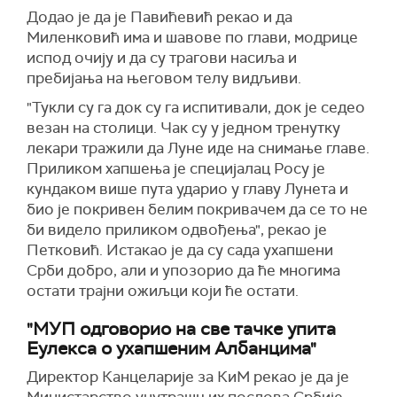
Додао је да је Павићевић рекао и да
Миленковић има и шавове по глави, модрице
испод очију и да су трагови насиља и
пребијања на његовом телу видљиви.
"Тукли су га док су га испитивали, док је седео
везан на столици. Чак су у једном тренутку
лекари тражили да Луне иде на снимање главе.
Приликом хапшења је специјалац Росу је
кундаком више пута ударио у главу Лунета и
био је покривен белим покривачем да се то не
би видело приликом одвођења", рекао је
Петковић. Истакао је да су сада ухапшени
Срби добро, али и упозорио да ће многима
остати трајни ожиљци који ће остати.
"МУП одговорио на све тачке упита
Еулекса о ухапшеним Албанцима"
Директор Канцеларије за КиМ рекао је да је