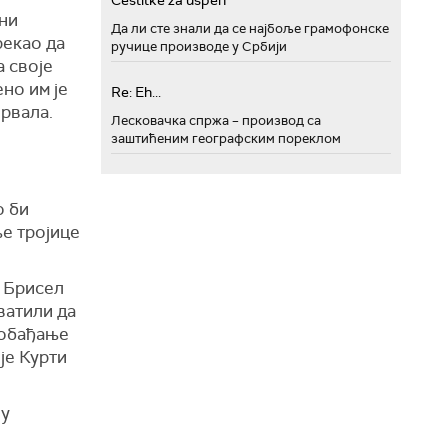
Cestitke za uspeh
 ни
Да ли сте знали да се најбоље грамофонске
рекао да
ручице производе у Србији
а своје
но им је
Re: Eh...
ервала.
Лесковачка спржа – производ са
заштићеним географским пореклом
о би
е тројице
у Брисел
ватили да
лобађање
је Курти
ну