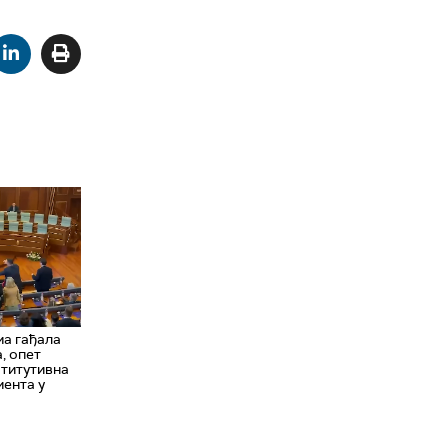
ма гађала
, опет
ститутивна
мента у