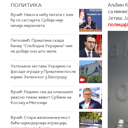
ПОЛИТИКА
Аљбин К
са мини
Вучић: Никога нећу питати с ким
Јетиш Ј
ћу се састајати, Србија није
полицаја
ничија марионета
Петковић: Приштина скида
банер "Слободна Украјина“ чим
не добије оно што жели
Уклоњена застава Украјине са
фасаде зграде у Приштини после
изјаве Зеленског у Београду
Вучић: Радимо све да олакшамо
ужасно тежак живот Србима на
Косову и Метохији
Вучић: Стари железнички мост
биће најмодернија атракција,