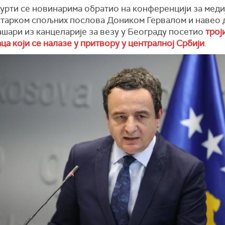
урти се новинарима обратио на конференцији за меди
старком спољних послова Доником Гервалом и навео д
ашари из канцеларије за везу у Београду посетио
трој
ца који се налазе у притвору у централној Србији
.