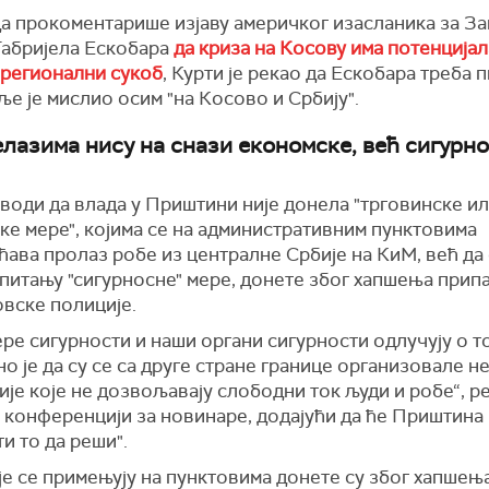
да прокоментарише изјаву америчког изасланика за З
Габријела Ескобара
да криза на Косову има потенцијал
 регионални сукоб
, Курти је рекао да Ескобара треба п
ље је мислио осим "на Косово и Србију".
елазима нису на снази економске, већ сигурн
води да влада у Приштини није донела "трговинске и
ке мере", којима се на административним пунктовима
ава пролаз робе из централне Србије на КиМ, већ да с
 питању "сигурносне" мере, донете због хапшења прип
овске полиције.
ере сигурности и наши органи сигурности одлучују о т
о је да су се са друге стране границе организовале н
је које не дозвољавају слободни ток људи и робе“, ре
 конференцији за новинаре, додајући да ће Приштина
и то да реши".
е се примењују на пунктовима донете су због хапшењ