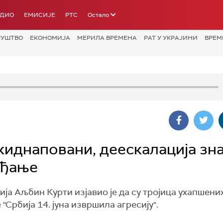
АДИО
ЕМИСИЈЕ
РТС
Остало
РУШТВО
ЕКОНОМИЈА
МЕРИЛА ВРЕМЕНА
РАТ У УКРАЈИНИ
ВРЕМ
киднаповани, деескалација зн
ађање
а Аљбин Курти изјавио је да су тројица ухапшени
"Србија 14. јуна извршила агресију".