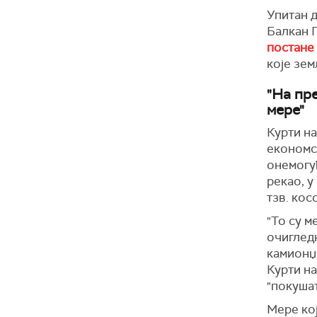
Упитан 
Балкан 
постане
које зем
"На пр
мере"
Курти на
економс
онемогућ
рекао, у
тзв. кос
"То су м
очигледн
камионџи
Курти на
"покушат
Мере кој