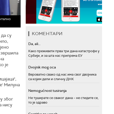
ентално
КОМЕНТАРИ
 да су
ило,
Da, ali...
ојено
Како преживети прва три дана катастрофе у
 извршила
Србији, и за шта нас припрема ЕУ
 на
о је
Dvojnik mog oca
Вероватно свако од нас има свог двојника
цајаца",
са којим дели и сличну ДНК
не' Милуна
Nemogućnost tusiranja
Не туширате се сваког дана – не стидите се,
у због
то је здраво
а нису