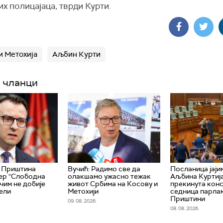
х полицајаца, тврди Курти.
и Метохија
Аљбин Курти
 чланци
: Приштина
Вучић: Радимо све да
Посланица јаји
ер "Слободна
олакшамо ужасно тежак
Аљбина Куртија
чим не добије
живот Србима на Косову и
прекинута кон
ели
Метохији
седница парла
Приштини
09. 08. 2026.
08. 08. 2026.