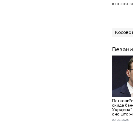
косовски
Косово 
Везани
Петковић
скида бан
Украјина“ 
оно што ж
09. 08. 2026.