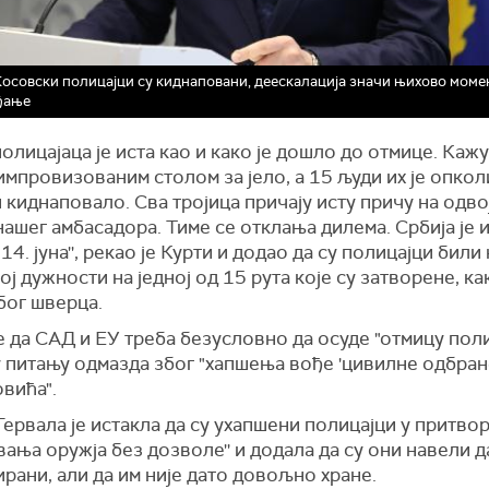
Косовски полицајци су киднаповани, деескалација значи њихово мом
ђање
олицајаца је иста као и како је дошло до отмице. Кажу
импровизованим столом за јело, а 15 људи их је опкол
 киднаповало. Сва тројица причају исту причу на одв
ашег амбасадора. Тиме се отклања дилема. Србија је
 14. јуна'', рекао је Курти и додао да су полицајци били
ј дужности на једној од 15 рута које су затворене, как
бог шверца.
е да САД и ЕУ треба безусловно да осуде "отмицу поли
 у питању одмазда због "хапшења вође 'цивилне одбра
вића".
ервала је истакла да су ухапшени полицајци у притвор
вања оружја без дозволе'' и додала да су они навели д
рани, али да им није дато довољно хране.