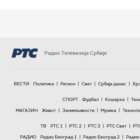
Радио Телевизија Србије
|
|
|
|
ВЕСТИ
Политика
Регион
Свет
Србија данас
Хр
|
|
СПОРТ
Фудбал
Кошарка
Тен
|
|
|
МАГАЗИН
Живот
Занимљивости
Музика
Техноло
|
|
|
|
ТВ
РТС 1
РТС 2
РТС 3
РТС Свет
РТ
|
|
РАДИО
Радио Београд 1
Радио Београд 2
Радио