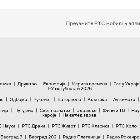
Преузмите РТС мобилну апли
|
|
|
|
оника
Друштво
Економија
Мерила времена
Рат у Украји
ЕУ могућности 2026
|
|
|
|
|
|
ис
Одбојка
Рукомет
Ватерполо
Атлетика
Ауто-мото
|
|
|
|
|
гијa
Путујемо
Свет познатих
Здравље
Филм и ТВ
Нау
|
хероје
Наизглед здрав
|
|
|
|
С Наука
РТС Драма
РТС Живот
РТС Класика
РТС Коло
|
|
|
 Београд 3
Београд 202
Радио Плетеница
Радио Рокенро