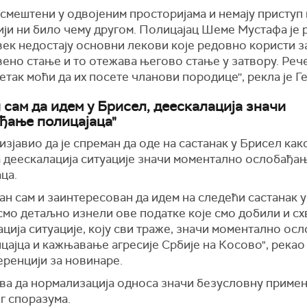
у смештени у одвојеним просторијама и немају приступ
ји ни било чему другом. Полицајац Шеме Мустафа је 
век недостају основни лекови које редовно користи з
ено стање и то отежава његово стање у затвору. Рече
петак моћи да их посете чланови породице'', рекла је Г
 сам да идем у Брисел, деескалација значи
ђање полицајаца"
 изјавио да је спреман да оде на састанак у Брисел как
а деескалација ситуације значи моментално ослобађањ
ца.
ан сам и заинтересован да идем на следећи састанак 
смо детаљно изнели ове податке које смо добили и сх
ција ситуације, коју сви траже, значи моментално ос
цајца и кажњавање агресије Србије на Косово", рекао 
еренцији за новинаре.
ва да нормализација односа значи безусловну приме
г споразума.