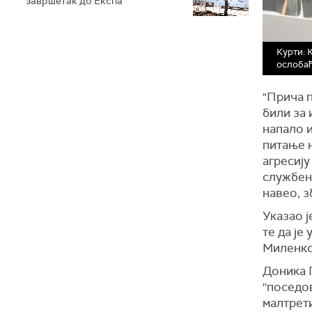
завршетак до Експа
Курти: 
ослоба
"Прича п
били за 
напало и
питање н
агресију
службено
навео, з
Указао ј
те да је
Миленко
Доника Г
''поседо
малтрети