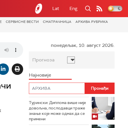
Lat
Eng
Е
СЕРВИСНЕ ВЕСТИ
СМАТРАЧНИЦА
АРХИВА РУБРИКА
понедељак, 10. август 2026.
Прогноза
Најновије
ачи
Турински: Диплома више није
довољна, послодавци траже
х
знање које може одмах да се
примени