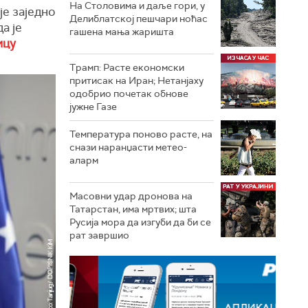
На Столовима и даље гори, у
је заједно
Делиблатској пешчари ноћас
а је
гашена мања жаришта
ицу
Трамп: Расте економски
притисак на Иран; Нетанјаху
одобрио почетак обнове
јужне Газе
Температура поново расте, на
снази наранџасти метео-
аларм
Масовни удар дронова на
Татарстан, има мртвих; шта
Русија мора да изгуби да би се
рат завршио