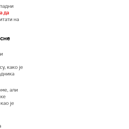
ападни
а да
итати на
осне
ли
у, како је
адника
оме, али
еке
као је
а