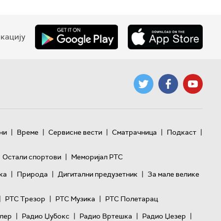
кацију
|
|
|
|
|
ни
Време
Сервисне вести
Сматрачница
Подкаст
|
Остали спортови
Меморијал РТС
|
|
|
ка
Природа
Дигитални предузетник
За мале велике
|
|
|
РТС Трезор
РТС Музика
РТС Полетарац
|
|
|
|
лер
Радио Џубокс
Радио Вртешка
Радио Џезер