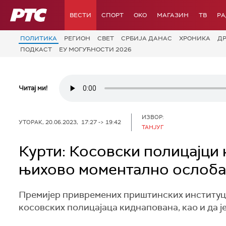
РТС
ВЕСТИ
СПОРТ
OKO
МАГАЗИН
ТВ
Р
ПОЛИТИКА
РЕГИОН
СВЕТ
СРБИЈА ДАНАС
ХРОНИКА
Д
ПОДКАСТ
ЕУ МОГУЋНОСТИ 2026
Читај ми!
ИЗВОР:
УТОРАК, 20.06.2023, 17:27 -> 19:42
ТАНЈУГ
Курти: Косовски полицајци 
њихово моментално ослоб
Премијер привремених приштинских институциј
косовских полицајаца киднапована, као и да је 