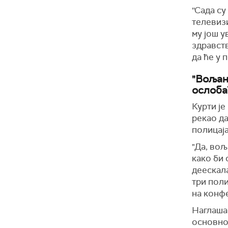
''Сада с
телевизи
му још у
здравств
да ће у 
"Вољан
ослоба
Курти је
рекао д
полицаја
"Да, вољ
како би 
деескала
три поли
на конф
Наглаша
основно