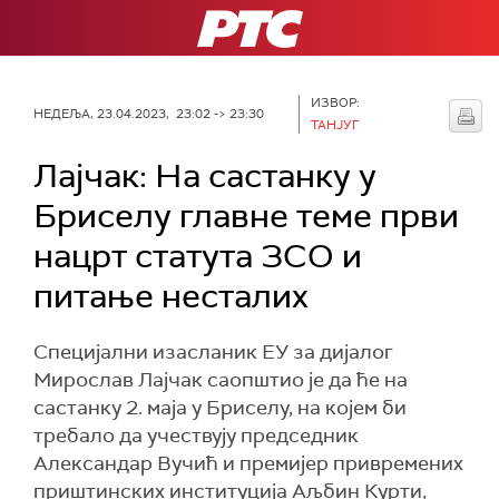
РТС
ИЗВОР:
НЕДЕЉА, 23.04.2023, 23:02 -> 23:30
ТАНЈУГ
Лајчак: На састанку у
Бриселу главне теме први
нацрт статута ЗСО и
питање несталих
Специјални изасланик ЕУ за дијалог
Мирослав Лајчак саопштио је да ће на
састанку 2. маја у Бриселу, на којем би
требало да учествују председник
Александар Вучић и премијер привремених
приштинских институција Аљбин Курти,