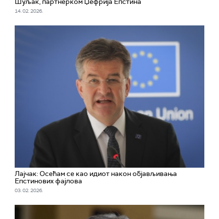
Шуљак, партнерком Џефрија Епстина
14. 02. 2026.
Лајчак: Осећам се као идиот након објављивања
Епстинових фајлова
03. 02. 2026.