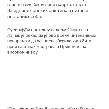
главне теме бити први нацрт статута
Заједнице српских општина и питање
несталих особа.
Сумирајући протеклу недељу, Мирослав
Лајчак је рекао да је ово време интензивних
припрема и да ће, после Охрида, ово бити
први састанак Београда и Приштине на
високом нивоу.
"Очекујемо да ће обе стране доћи у Брисел