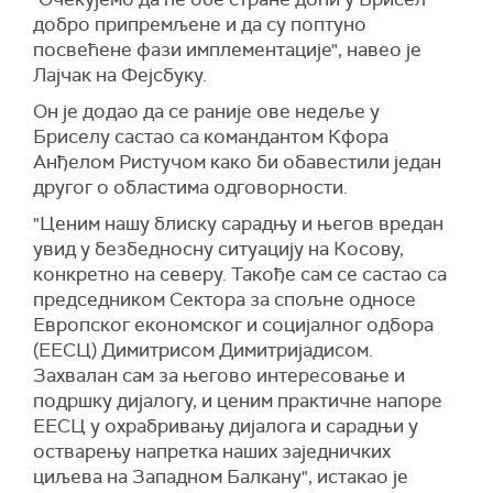
добро припремљене и да су поптуно
посвећене фази имплементације", навео је
Лајчак на Фејсбуку.
Он је додао да се раније ове недеље у
Бриселу састао са командантом Кфора
Анђелом Ристучом како би обавестили један
другог о областима одговорности.
"Ценим нашу блиску сарадњу и његов вредан
увид у безбедносну ситуацију на Косову,
конкретно на северу. Такође сам се састао са
председником Сектора за спољне односе
Европског економског и социјалног одбора
(ЕЕСЦ) Димитрисом Димитријадисом.
Захвалан сам за његово интересовање и
подршку дијалогу, и ценим практичне напоре
ЕЕСЦ у охрабривању дијалога и сарадњи у
остварењу напретка наших заједничких
циљева на Западном Балкану", истакао је