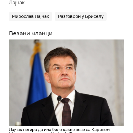
Лајчак.
Мирослав Лајчак
Разговори у Бриселу
Везани чланци
Лајчак негира да има било какве везе са Kарином