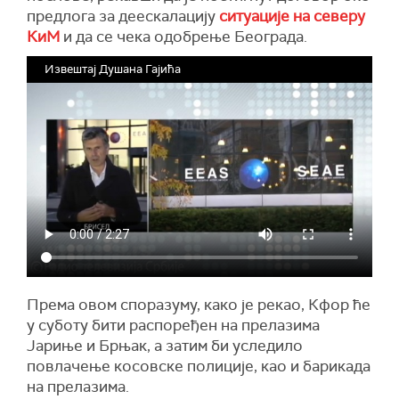
предлога за деескалацију
ситуације на северу
КиМ
и да се чека одобрење Београда.
Извештај Душана Гајића
Према овом споразуму, како је рекао, Кфор ће
у суботу бити распоређен на прелазима
Јариње и Брњак, а затим би уследило
повлачење косовске полиције, као и барикада
на прелазима.