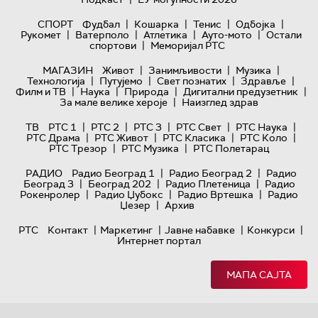
|
|
|
|
СПОРТ
Фудбал
Кошарка
Тенис
Одбојка
|
|
|
|
Рукомет
Ватерполо
Атлетика
Ауто-мото
Остали
|
спортови
Меморијал РТС
|
|
|
МАГАЗИН
Живот
Занимљивости
Музика
|
|
|
|
Технологијa
Путујемо
Свет познатих
Здравље
|
|
|
|
Филм и ТВ
Наука
Природа
Дигитални предузетник
|
За мале велике хероје
Наизглед здрав
|
|
|
|
|
ТВ
РТС 1
РТС 2
РТС 3
РТС Свет
РТС Наука
|
|
|
|
РТС Драма
РТС Живот
РТС Класика
РТС Коло
|
|
РТС Трезор
РТС Музика
РТС Полетарац
|
|
РАДИО
Радио Београд 1
Радио Београд 2
Радио
|
|
|
Београд 3
Београд 202
Радио Плетеница
Радио
|
|
|
Рокенролер
Радио Џубокс
Радио Вртешка
Радио
|
Џезер
Архив
|
|
|
|
РТС
Контакт
Маркетинг
Јавне набавке
Конкурси
Интернет портал
МАПА САЈТА