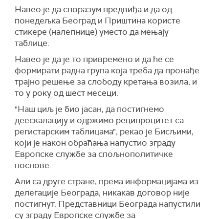
Навео је да споразум предвиђа и да од
понедељка Београд и Приштина користе
стикере (налепнице) уместо да мењају
таблице.
Навео је да је то привремено и да ће се
формирати радна група која треба да пронађе
трајно решење за слободу кретања возила, и
то у року од шест месеци.
"Наш циљ је био јасан, да постигнемо
деескалацију и одржимо реципроцитет са
регистарским таблицама", рекао је Бисљими,
који је након обраћања напустио зграду
Европске службе за спољнополитичке
послове.
Али са друге стране, према информацијама из
делегације Београда, никакав договор није
постигнут. Представници Београда напустили
су зграду Европске службе за