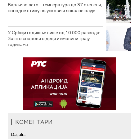
Варљиво лето – температура до 37 степени,
поподне стижу пљускови и локалне олује
У Србији годишње више од 10.000 развода:
Зашто спорови о деци и имовини трају
годинама
КОМЕНТАРИ
Da, ali...