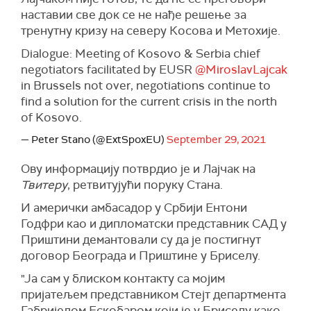
наставии све док се не нађе решење за
тренутну кризу на северу Косова и Метохије.
Dialogue: Meeting of Kosovo & Serbia chief
negotiators facilitated by EUSR
@MiroslavLajcak
in Brussels not over, negotiations continue to
find a solution for the current crisis in the north
of Kosovo.
— Peter Stano (@ExtSpoxEU)
September 29, 2021
Ову информацију потврдио је и Лајчак на
Твитеру
, ретвитујући поруку Стана.
И амерички амбасадор у Србији Ентони
Годфри као и дипломатски представник САД у
Приштини демантовали су да је постигнут
договор Београда и Приштине у Бриселу.
"Ја сам у блиском контакту са мојим
пријатељем представником Стејт департмента
Габријелом Ескобаром који је у Бриселу како