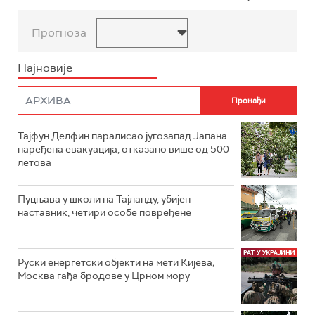
Прогноза
Најновије
Тајфун Делфин паралисао југозапад Јапана -
наређена евакуација, отказано више од 500
летова
Пуцњава у школи на Тајланду, убијен
наставник, четири особе повређене
Руски енергетски објекти на мети Кијева;
Москва гађа бродове у Црном мору