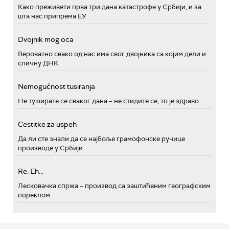
Како преживети прва три дана катастрофе у Србији, и за
шта нас припрема ЕУ
Dvojnik mog oca
Вероватно свако од нас има свог двојника са којим дели и
сличну ДНК
Nemogućnost tusiranja
Не туширате се сваког дана – не стидите се, то је здраво
Cestitke za uspeh
Да ли сте знали да се најбоље грамофонске ручице
производе у Србији
Re: Eh...
Лесковачка спржа – производ са заштићеним географским
пореклом