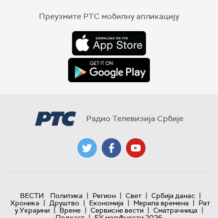
Преузмите РТС мобилну апликацију
Радио Телевизија Србије
|
|
|
|
ВЕСТИ
Политика
Регион
Свет
Србија данас
|
|
|
|
Хроника
Друштво
Економија
Мерила времена
Рат
|
|
|
|
у Украјини
Време
Сервисне вести
Сматрачница
|
Подкаст
ЕУ могућности 2026