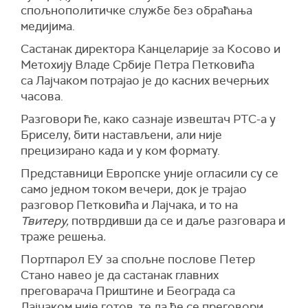
спољнополитичке службе без обраћања
медијима.
Састанак директора Канцеларије за Косово и
Метохију Владе Србије Петра Петковића
са Лајчаком потрајао је до касних вечерњих
часова.
Разговори ће, како сазнаје извештач РТС-а у
Бриселу, бити настављени, али није
прецизирано када и у ком формату.
Представници Европске уније огласили су се
само једном током вечери, док је трајао
разговор Петковића и Лајчака, и то на
Твитеру,
потврдивши да се и даље разговара и
траже решења
.
Портпарол ЕУ за спољне послове Петер
Стано навео је да састанак главних
преговарача Приштине и Београда са
Лајчаком није готов, те да ће се преговори