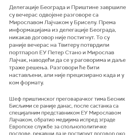
Делегације Београда и Приштине завршиле
су вечерас одвојене разговоре са
Мирославом Лајчаком у Бриселу. Према
информацијама из делегације Београда,
никакав договор није постигнут. То су
раније вечерас на Твитеру потврдили
портпарол ЕУ Петер Стано и Мирослав
Лајчак, наводећи да се у раговорима и даље
траже решења. Разговори ће бити
настављени, али није прецизирано када и у
ком формату.
Шеф приштинског преговарачког тима Бесник
Бисљими се раније данас, после састанка са
специјалним представником ЕУ Мирославом
Лајчаком, обратио медијима испред зграде
Европске службе за спољнополитичке
послове, рекавши да је постигнут договор око