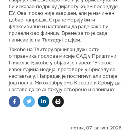
би исказао подршку дијалогу којем посредује
ЕУ. Овај посао није завршен, али је начињен
добар напредак. Стране морају бити
флексибилне и наставити да раде како би
привели ово финишу. Време за то је сада",
написао је на
Твитеру
Годфри.
Такође на Твитеру вршилац дужности
отправника послова мисије САД у Приштини
Николас Ђакобе у објави је навео: "Упркос
извештајима медија, преговори у Бриселу се
настављају. Напредак је постигнут, али остаје
још посла. Ми охрабрујемо Косово и Србију да
наставе да се ангажују отворено и озбиљно".
петак, 07. август 2026.