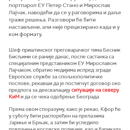
портпарол ЕУ Петер Стано и Мирослав
Лајчак, наводећи да се у раговорима и даље
траже решења. Разговори ће бити
настављени, али није прецизирано када и у
ком формату.
Шеф приштинског преговарачког тима Бесник
Бисљими се раније данас, после састанка са
специјалним представником ЕУ Мирославом
Лајчаком, обратио медијима испред зграде
Европске службе за спољнополитичке
послове, рекавши да је постигнут договор око
предлога за деескалацију
ситуације на северу
КиМ
и да се чека одобрење Београда.
Према овом споразуму, како је рекао, Кфор ће
у суботу бити распоређен на прелазима
Јариње и Брњак, а затим би уследило
повлачење косовске полиције, као и барикада