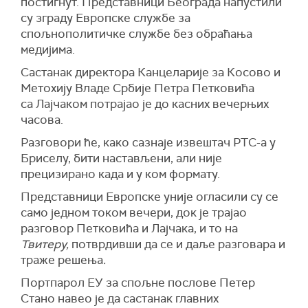
постигнут. Представници Београда напустили
су зграду Европске службе за
спољнополитичке службе без обраћања
медијима.
Састанак директора Канцеларије за Косово и
Метохију Владе Србије Петра Петковића
са Лајчаком потрајао је до касних вечерњих
часова.
Разговори ће, како сазнаје извештач РТС-а у
Бриселу, бити настављени, али није
прецизирано када и у ком формату.
Представници Европске уније огласили су се
само једном током вечери, док је трајао
разговор Петковића и Лајчака, и то на
Твитеру,
потврдивши да се и даље разговара и
траже решења
.
Портпарол ЕУ за спољне послове Петер
Стано навео је да састанак главних