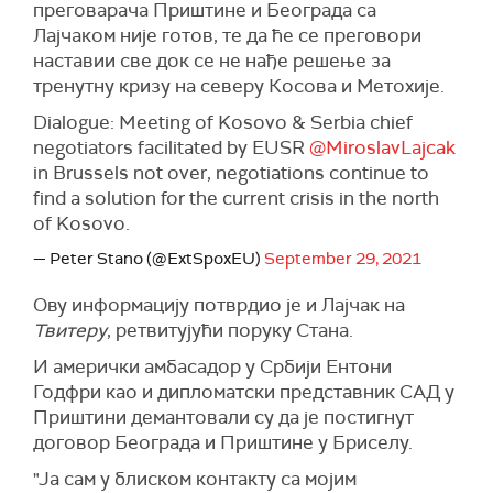
преговарача Приштине и Београда са
Лајчаком није готов, те да ће се преговори
наставии све док се не нађе решење за
тренутну кризу на северу Косова и Метохије.
Dialogue: Meeting of Kosovo & Serbia chief
negotiators facilitated by EUSR
@MiroslavLajcak
in Brussels not over, negotiations continue to
find a solution for the current crisis in the north
of Kosovo.
— Peter Stano (@ExtSpoxEU)
September 29, 2021
Ову информацију потврдио је и Лајчак на
Твитеру
, ретвитујући поруку Стана.
И амерички амбасадор у Србији Ентони
Годфри као и дипломатски представник САД у
Приштини демантовали су да је постигнут
договор Београда и Приштине у Бриселу.
"Ја сам у блиском контакту са мојим