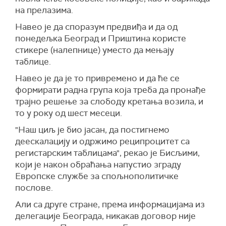
на прелазима.
Навео је да споразум предвиђа и да од
понедељка Београд и Приштина користе
стикере (налепнице) уместо да мењају
таблице.
Навео је да је то привремено и да ће се
формирати радна група која треба да пронађе
трајно решење за слободу кретања возила, и
то у року од шест месеци.
"Наш циљ је био јасан, да постигнемо
деескалацију и одржимо реципроцитет са
регистарским таблицама", рекао је Бисљими,
који је након обраћања напустио зграду
Европске службе за спољнополитичке
послове.
Али са друге стране, према информацијама из
делегације Београда, никакав договор није