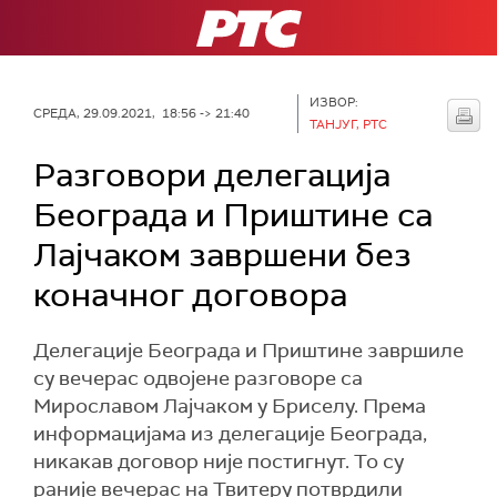
РТС
ИЗВОР:
СРЕДА, 29.09.2021, 18:56 -> 21:40
ТАНЈУГ, РТС
Разговори делегација
Београда и Приштине са
Лајчаком завршени без
коначног договора
Делегације Београда и Приштине завршиле
су вечерас одвојене разговоре са
Мирославом Лајчаком у Бриселу. Према
информацијама из делегације Београда,
никакав договор није постигнут. То су
раније вечерас на Твитеру потврдили