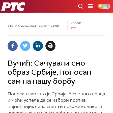
РТС
ИЗВОР:
УТОРАК, 20.11.2018, 10:49 -> 16:58
РТС
Вучић: Сачували смо
образ Србије, поносан
сам на нашу борбу
Поносан сам што је Србија, без много новца
и моћи успела да се избори против
најмоћнијих сила света и покаже колико је
вредно чувати своју слободу, интегритет и