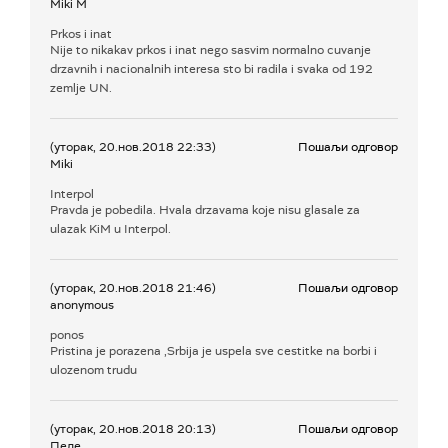
Miki M
Prkos i inat
Nije to nikakav prkos i inat nego sasvim normalno cuvanje
drzavnih i nacionalnih interesa sto bi radila i svaka od 192
zemlje UN.
(уторак, 20.нов.2018 22:33)
Пошаљи одговор
Miki
Interpol
Pravda je pobedila. Hvala drzavama koje nisu glasale za
ulazak KiM u Interpol.
(уторак, 20.нов.2018 21:46)
Пошаљи одговор
anonymous
ponos
Pristina je porazena ,Srbija je uspela sve cestitke na borbi i
ulozenom trudu
(уторак, 20.нов.2018 20:13)
Пошаљи одговор
Пеле