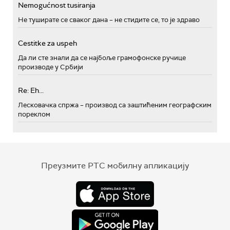
Nemogućnost tusiranja
Не туширате се сваког дана – не стидите се, то је здраво
Cestitke za uspeh
Да ли сте знали да се најбоље грамофонске ручице
производе у Србији
Re: Eh...
Лесковачка спржа – производ са заштићеним географским
пореклом
Преузмите РТС мобилну апликацију