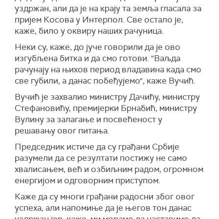
уздржан, али да је на крају та земља гласала за
пријем Косова у Интерпол. Све остало је,
каже, било у оквиру наших рачуница.
Неки су, каже, до јуче говорили да је ово
изгубљена битка и да смо готови. "Ваљда
рачунају на њихов период владавина када смо
све губили, а данас побеђујемо", каже Вучић.
Вучић је захвалио министру Дачићу, министру
Стефановићу, премијерки Брнабић, министру
Вулину за залагање и посвећеност у
решавању овог питања.
Председник истиче да су грађани Србије
разумели да се резултати постижу не само
хвалисањем, већ и озбиљним радом, огромном
енергијом и одговорним приступом.
Каже да су многи грађани радосни због овог
успеха, али напомиње да је његов тон данас
уздржан јер, каже, ми морамо да наставимо да