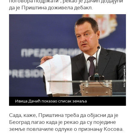
поговора подржати", рекао је Дачић додајући
да је Приштина доживела дебакл.
Ивица Дачић показао списак земаља
Сада, каже, Приштина треба да објасни да је
Београд лагао када је рекао да су поједине
земље повлачиле одлуке о признању Косова.