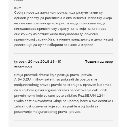
КиМ
Србија мора да жели компромис и да разуме какви су
односи у свету, да размишља о економском напретку и која
не сме ову прилику да искористи ни да понижава ни да
ниподаштава приштинску страну ни на који начин и све
оне који су из петних жила покушавали да помогну
приштинској страни.Хвала нашем предсднику и целој нашој
делегацији да су се изборили за наше интересе.
(уторак, 20.нов.2018 18:48)
Пошаљи одговор
anonymous
Srbija predvodi drzave koje postuju pravo i pravdu...
A,SAD,EU i njihovi sateliti su pokazali da postovanje
medjunarodnog prava i pravde ne stanuje u njihovim kucama i
da su njihovi glavni argumenti sila i nepostovanje cak i onih
pravnih normi koje su sami potpisali.Kao Rez.SB.UN 1244.
Svaka cast rukovodstvu Srbije na upornoj borbi a sve cestitke i
zahvalnost drzavama koje su nas pratile u toj borbi za
postovanje medjunarodnog prava i pravde.