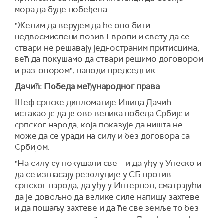
мора да буде побеђена.
"Желим да верујем да ће ово бити
недвосмислени позив Европи и свету да се
ствари не решавају једностраним притисцима,
већ да покушамо да ствари решимо договором
и разговором", наводи председник.
Дачић: Победа међународног права
Шеф српске дипломатије Ивица Дачић
истакао је да је ово велика победа Србије и
српског народа, која показује да ништа не
може да се уради на силу и без договора са
Србијом.
"На силу су покушали све – и да уђу у Унеско и
да се изгласају резолуције у СБ против
српског народа, да уђу у Интерпол, сматрајући
да је довољно да велике силе напишу захтеве
и да пошаљу захтеве и да ће све земље то без