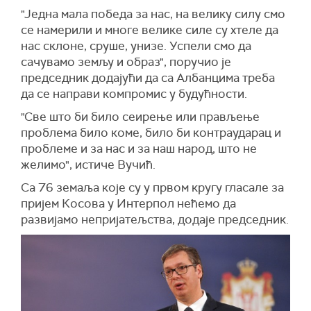
"Једна мала победа за нас, на велику силу смо
се намерили и многе велике силе су хтеле да
нас склоне, сруше, унизе. Успели смо да
сачувамо земљу и образ", поручио је
председник додајући да са Албанцима треба
да се направи компромис у будућности.
"Све што би било сеирење или прављење
проблема било коме, било би контраударац и
проблеме и за нас и за наш народ, што не
желимо", истиче Вучић.
Са 76 земаља које су у првом кругу гласале за
пријем Косова у Интерпол нећемо да
развијамо непријатељства, додаје председник.