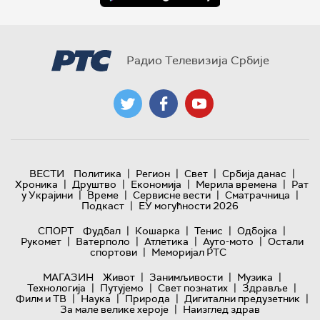
Радио Телевизија Србије
|
|
|
|
ВЕСТИ
Политика
Регион
Свет
Србија данас
|
|
|
|
Хроника
Друштво
Економија
Мерила времена
Рат
|
|
|
|
у Украјини
Време
Сервисне вести
Сматрачница
|
Подкаст
ЕУ могућности 2026
|
|
|
|
СПОРТ
Фудбал
Кошарка
Тенис
Одбојка
|
|
|
|
Рукомет
Ватерполо
Атлетика
Ауто-мото
Остали
|
спортови
Меморијал РТС
|
|
|
МАГАЗИН
Живот
Занимљивости
Музика
|
|
|
|
Технологијa
Путујемо
Свет познатих
Здравље
|
|
|
|
Филм и ТВ
Наука
Природа
Дигитални предузетник
|
За мале велике хероје
Наизглед здрав