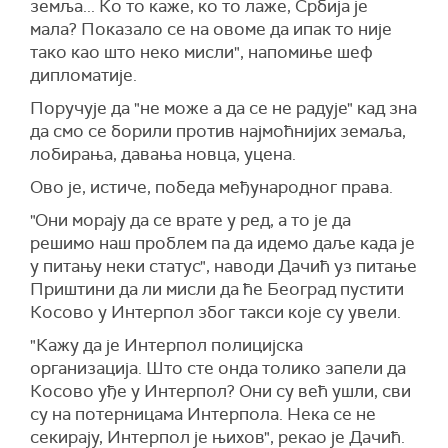
земља... Ко то каже, ко то лаже, Србија је
мала? Показало се на овоме да ипак то није
тако као што неко мисли", напомиње шеф
дипломатије.
Поручује да "не може а да се не радује" кад зна
да смо се борили против најмоћнијих земаља,
лобирања, давања новца, уцена.
Ово је, истиче, победа међународног права.
"Они морају да се врате у ред, а то је да
решимо наш проблем па да идемо даље када је
у питању неки статус", наводи Дачић уз питање
Приштини да ли мисли да ће Београд пустити
Косово у Интерпол због такси које су увели.
"Кажу да је Интерпол полицијска
организација. Што сте онда толико запели да
Косово уђе у Интерпол? Они су већ ушли, сви
су на потерницама Интерпола. Нека се не
секирају, Интерпол је њихов", рекао је Дачић.