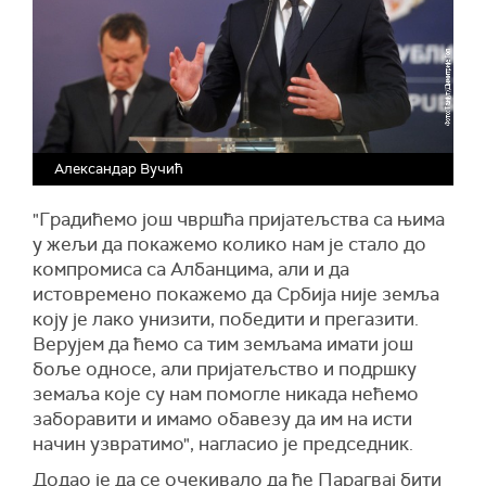
Александар Вучић
"Градићемо још чвршћа пријатељства са њима
у жељи да покажемо колико нам је стало до
компромиса са Албанцима, али и да
истовремено покажемо да Србија није земља
коју је лако унизити, победити и прегазити.
Верујем да ћемо са тим земљама имати још
боље односе, али пријатељство и подршку
земаља које су нам помогле никада нећемо
заборавити и имамо обавезу да им на исти
начин узвратимо", нагласио је председник.
Додао је да се очекивало да ће Парагвај бити