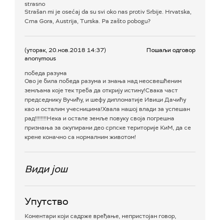
strasno
Strašan mi je osećaj da su svi oko nas protiv Srbije. Hrvatska,
Crna Gora, Austrija, Turska. Pa zašto pobogu?
(уторак, 20.нов.2018 14:37)
Пошаљи одговор
anonymous
победа разума
Ово је била победа разума и знања над неосвешћеним
земљама које тек треба да открију истину!Свака част
председнику Вучићу, и шефу дипломатије Ивици Дачићу
као и осталим учесницима!Хвала нашој влади за успешан
рад!!!!!!!!Нека и остале земље повуку своја погрешна
признања за окупирани део српске територије КиМ, да се
крене коначно са нормалним животом!
Види још
Упутство
Коментари који садрже вређање, непристојан говор,