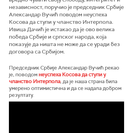
независност, поручио је председник Србије
Александар Вучић поводом неуспеха
Косова да ступи у чланство Интерпола.
Ивица Дачић је истакао да је ово велика
победа Србије и српског народа, која
показује да ништа не може да се уради без
договора са Србијом.
Председник Србије Александар Вучић рекао
је, поводом
неуспеха Косова да ступи у
чланство Интерпола
, да је наша страна била
умерено оптимистична и да се надала добром
резултату.