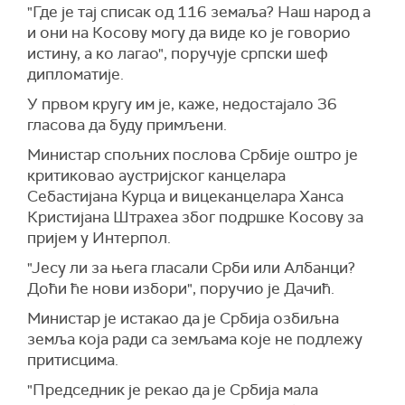
"Где је тај списак од 116 земаља? Наш народ а
и они на Косову могу да виде ко је говорио
истину, а ко лагао", поручује српски шеф
дипломатије.
У првом кругу им је, каже, недостајало 36
гласова да буду примљени.
Министар спољних послова Србије оштро је
критиковао аустријског канцелара
Себастијана Курца и вицеканцелара Ханса
Кристијана Штрахеа због подршке Косову за
пријем у Интерпол.
"Јесу ли за њега гласали Срби или Албанци?
Доћи ће нови избори", поручио је Дачић.
Министар је истакао да је Србија озбиљна
земља која ради са земљама које не подлежу
притисцима.
"Председник је рекао да је Србија мала