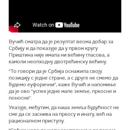
Вучић сматра да је резултат веома добар за
Србију и да показује да у првом кругу
Приштина није имала ни већину гласова, а
камоли неопходну двотрећинску већину.
"То говори да је Србија оснажила своју
позицију с једне стране, а с друге не смемо да
будемо еуфорични", каже Вучић и напомиње
да је ово "успех једне мале земље, пркосне и
поносне".
Указује, међутим, да наша земља будућност не
сме да се заснива на пркосу и инату, већ на
рационалном приступу.