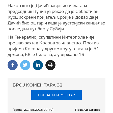
Након што је Дачић завршио излагање,
председник Вучић је рекао да је Себастијан
Курц искрени пријатељ Србије и додао да је
Дачић био оштар и када је аустријски канцелар
последњи пут био у Србији.
На Генералној скупштини Интерпола није
прошао захтев Косова за чланство. Против
пријема Косова у другом кругу гласала је 51
држава, 68 је било за, а уздржано 16.
БРОЈ КОМЕНТАРА
32
ПОШАЉИ КОМЕНТАР
(среда, 21.нов.2018 07:49)
Пошаљи одговор