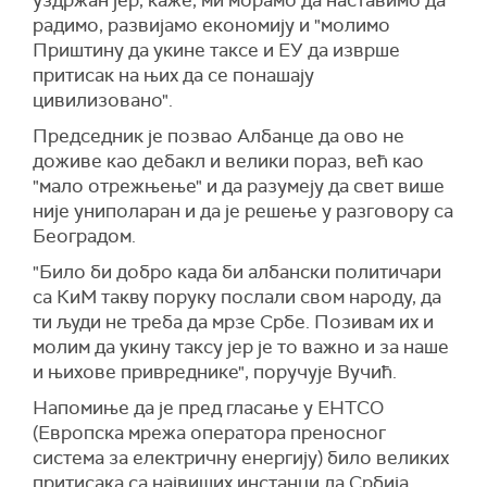
радимо, развијамо економију и "молимо
Приштину да укине таксе и ЕУ да изврше
притисак на њих да се понашају
цивилизовано".
Председник је позвао Албанце да ово не
доживе као дебакл и велики пораз, већ као
"мало отрежњење" и да разумеју да свет више
није униполаран и да је решење у разговору са
Београдом.
"Било би добро када би албански политичари
са КиМ такву поруку послали свом народу, да
ти људи не треба да мрзе Србе. Позивам их и
молим да укину таксу јер је то важно и за наше
и њихове привреднике", поручује Вучић.
Напомиње да је пред гласање у ЕНTСО
(Европска мрежа оператора преносног
система за електричну енергију) било великих
притисака са највиших инстанци да Србија