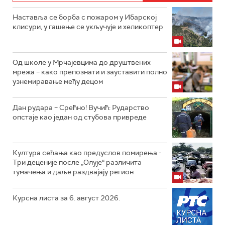
Наставља се борба с пожаром у Ибарској
клисури, у гашење се укључује и хеликоптер
Од школе у Мрчајевцима до друштвених
мрежа – како препознати и зауставити полно
узнемиравање међу децом
Дан рудара – Срећно! Вучић: Рударство
опстаје као један од стубова привреде
Култура сећања као предуслов помирења ­-
Три деценије после „Олује“ различита
тумачења и даље раздвајају регион
Курсна листа за 6. август 2026.