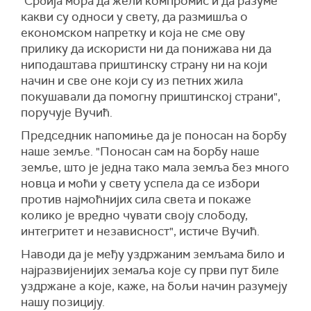
"Србија мора да жели компромис и да разуме
какви су односи у свету, да размишља о
економском напретку и која не сме ову
прилику да искористи ни да понижава ни да
ниподаштава приштинску страну ни на који
начин и све оне који су из петних жила
покушавали да помогну приштинској страни",
поручује Вучић.
Председник напомиње да је поносан на борбу
наше земље. "Поносан сам на борбу наше
земље, што је једна тако мала земља без много
новца и моћи у свету успела да се избори
против најмоћнијих сила света и покаже
колико је вредно чувати своју слободу,
интегритет и независност", истиче Вучић.
Наводи да је међу уздржаним земљама било и
најразвијенијих земаља које су први пут биле
уздржане а које, каже, на бољи начин разумеју
нашу позицију.