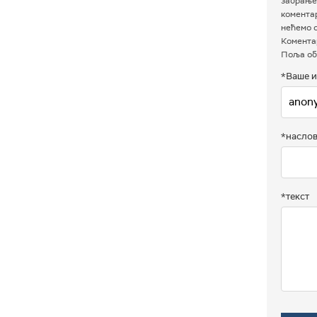
забрањен
комента
нећемо о
Коментар
Поља об
*Ваше и
*насло
*текст