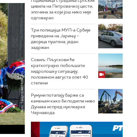
Годишњица страдања српских
цивила на Петровачкој цести,
злочина за који још нико није
одговарао
Три полицајца МУП-а Србије
приведена на Јарињу –
двојица пуштена, један
задржан
Совиљ: Пљускови ће
краткотрајно побољшати
хидролошку ситуацију;
половином августа опет 40
степени
Румуни потапају барже са
камењем како би подигли ниво
Дунава испред нуклеарке
Чернавода