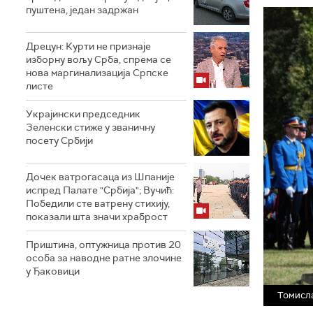
пуштена, један задржан
Дрецун: Курти не признаје
изборну вољу Срба, спрема се
нова маргинализација Српске
листе
Украјински председник
Зеленски стиже у званичну
посету Србији
Дочек ватрогасаца из Шпаније
испред Палате "Србија"; Вучић:
Победили сте ватрену стихију,
показали шта значи храброст
Приштина, оптужница против 20
особа за наводне ратне злочине
у Ђаковици
Томисла