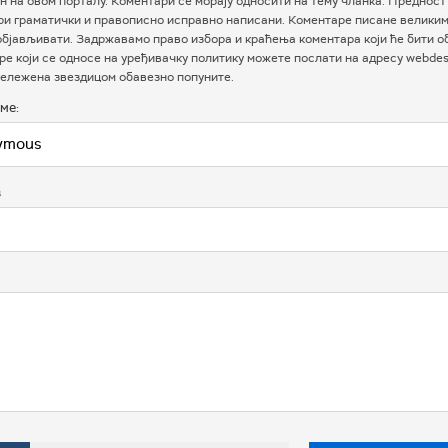
 на овом порталу. Коментари се морају односити на тему чланка. Предност
ри граматички и правописно исправно написани. Коментаре писане велики
бјављивати. Задржавамо право избора и краћења коментара који ће бити о
е који се односе на уређивачку политику можете послати на адресу webdesk
ележена звездицом обавезно попуните.
ме:
в