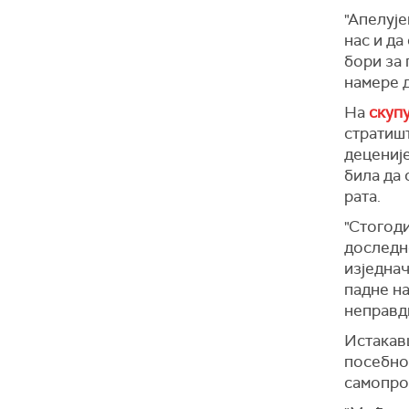
"Апелује
нас и да
бори за 
намере д
На
скуп
стратишт
деценије
била да 
рата.
"Стогоди
доследно
изједнач
падне на
неправди
Истакавш
посебно 
самопро