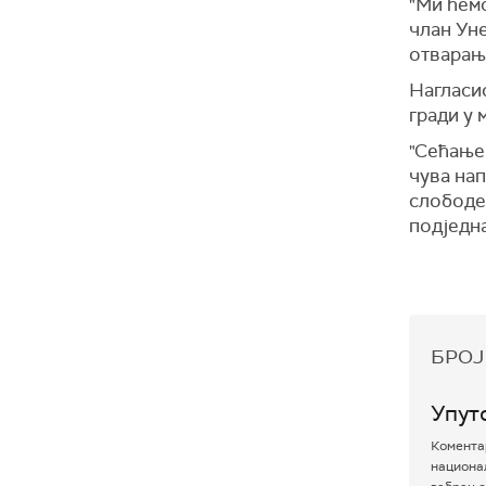
"Ми ћем
члан Уне
отварање
Нагласио
гради у 
"Сећање 
чува нап
слободе 
подједна
БРОЈ
Упут
Коментар
национал