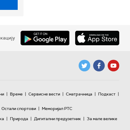
кацију
|
|
|
|
|
ни
Време
Сервисне вести
Сматрачница
Подкаст
|
Остали спортови
Меморијал РТС
|
|
|
ка
Природа
Дигитални предузетник
За мале велике