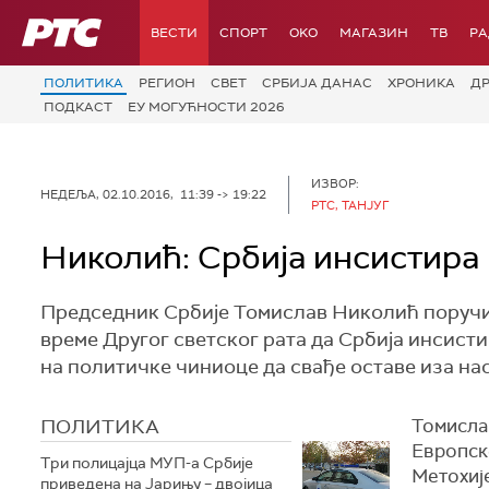
РТС
ВЕСТИ
СПОРТ
OKO
МАГАЗИН
ТВ
Р
ПОЛИТИКА
РЕГИОН
СВЕТ
СРБИЈА ДАНАС
ХРОНИКА
Д
ПОДКАСТ
ЕУ МОГУЋНОСТИ 2026
ИЗВОР:
НЕДЕЉА, 02.10.2016, 11:39 -> 19:22
РТС, ТАНЈУГ
Николић: Србија инсистира 
Председник Србије Томислав Николић поручио
време Другог светског рата да Србија инсисти
на политичке чиниоце да свађе оставе иза нас
ПОЛИТИКА
Томислав
Европске
Три полицајца МУП-а Србије
Метохиј
приведена на Јарињу – двојица