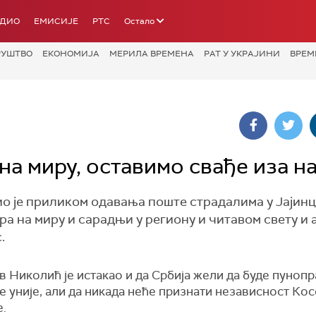
АДИО
ЕМИСИЈЕ
РТС
Остало
РУШТВО
ЕКОНОМИЈА
МЕРИЛА ВРЕМЕНА
РАТ У УКРАЈИНИ
ВРЕМ
на миру, оставимо свађе иза н
 је приликом одавања поште страдалима у Јајинц
ра на миру и сарадњи у региону и читавом свету и
.
 Николић је истакао и да Србија жели да буде пуноп
 уније, али да никада неће признати независност Кос
е.