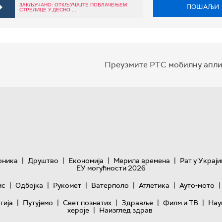
ЗАКЉУЧАНО: ОТКЉУЧАЈТЕ ПОВЛАЧЕЊЕМ
ПОШАЉИ
СТРЕЛИЦЕ У ДЕСНО ...
Преузмите РТС мобилну апли
|
|
|
|
оника
Друштво
Економија
Мерила времена
Рат у Украји
ЕУ могућности 2026
|
|
|
|
|
|
ис
Одбојка
Рукомет
Ватерполо
Атлетика
Ауто-мото
|
|
|
|
|
гијa
Путујемо
Свет познатих
Здравље
Филм и ТВ
Нау
|
хероје
Наизглед здрав