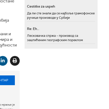
постане
Cestitke za uspeh
Да ли сте знали да се најбоље грамофонске
ручице производе у Србији
рбија
Re: Eh...
рани и
Лесковачка спржа – производ са
мира и
заштићеним географским пореклом
дућности
НТАР
р мржње је