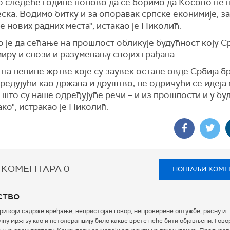
о следеће године поново да се боримо да Косово не 
ска. Водимо битку и за опоравак српске еконимије, за
 нових радних места", истакао је Николић.
 је да сећање на прошлост обликује будућност коју С
миру и слози и разумевању својих грађана.
на невине жртве које су заувек остале овде Србија б
редујући као држава и друштво, не одричући се идеја 
што су наше одређујуће речи – и из прошлости и у бу
ко", истракао је Николић.
 КОМЕНТАРА
0
ПОШАЉИ КОМЕ
ство
и који садрже вређање, непристојан говор, непроверене оптужбе, расну и
ну мржњу као и нетолеранцију било какве врсте неће бити објављени. Гово