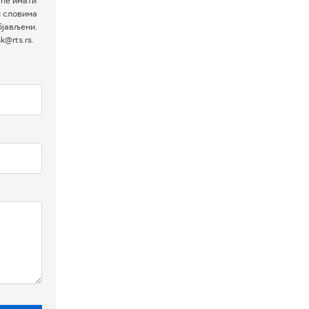
 ће имати
м словима
бјављени.
@rts.rs.