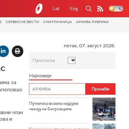
Lat
Eng
Е
СЕРВИСНЕ ВЕСТИ
СМАТРАЧНИЦА
АРХИВА РУБРИКА
петак, 07. август 2026.
Прогноза
ас
Најновије
има за
 апеловао
Путничка возила најдуже
чекају на Батровцима
равни члан
ова и