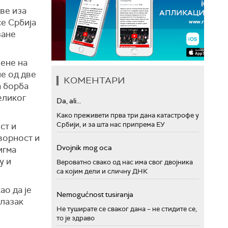
аве иза
се Србија
зане
јене на
ше од две
КОМЕНТАРИ
а борба
еликог
Da, ali...
Како преживети прва три дана катастрофе у
Србији, и за шта нас припрема ЕУ
ст и
оворност и
Dvojnik mog oca
игма
у и
Вероватно свако од нас има свог двојника
са којим дели и сличну ДНК
ао да је
Nemogućnost tusiranja
улазак
Не туширате се сваког дана – не стидите се,
то је здраво