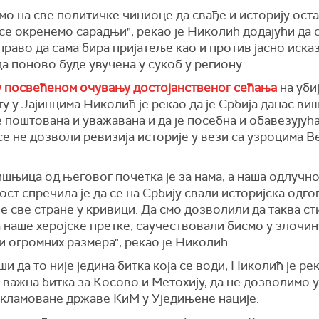
мо на све политичке чиниоце да свађе и историју ост
 се окренемо сарадњи", рекао је Николић додајући да 
право да сама бира пријатеље као и против јасно иска
а поново буде увучена у сукоб у региону.
у посвећеном очувању достојанственог сећања
на уби
у у Јајинцима Николић је рекао да је Србија данас ви
 поштована и уважавана и да је посебна и обавезујућ
се не дозволи ревизија историје у вези са узроцима В
шњица од његовог почетка је за нама, а наша одлучно
ст спречила је да се на Србију свали историјска одг
е све стране у кривици. Да смо дозволили да таква ст
 наше херојске претке, саучествовали бисмо у злочин
 огромних размера", рекао је Николић.
и да то није једина битка која се води, Николић је рек
важна битка за Косово и Метохију, да не дозволимо 
кламоване државе КиМ у Уједињене нације.