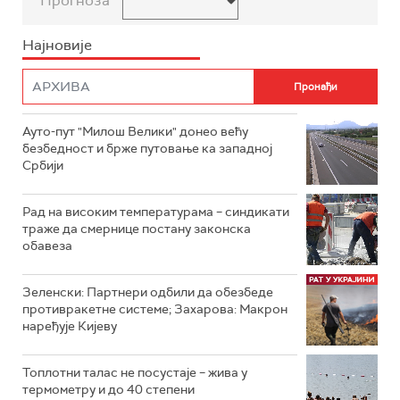
Прогноза
Најновије
Ауто-пут "Милош Велики" донео већу
безбедност и брже путовање ка западној
Србији
Рад на високим температурама – синдикати
траже да смернице постану законска
обавеза
Зеленски: Партнери одбили да обезбеде
противракетне системе; Захарова: Макрон
наређује Кијеву
Топлотни талас не посустаје – жива у
термометру и до 40 степени