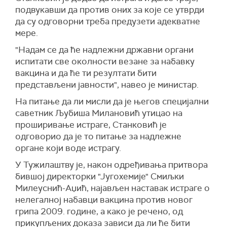
подвукавши да против оних за које се утврди
да су одговорни треба предузети адекватне
мере.
"Надам се да ће надлежни државни органи
испитати све околности везане за набавку
вакцина и да ће ти резултати бити
представљени јавности", навео је министар.
На питање да ли мисли да је његов специјални
саветник Љубиша Милановић утицао на
проширивање истраге, Станковић је
одговорио да је то питање за надлежне
органе који воде истрагу.
У Тужилаштву је, након одређивања притвора
бившој директорки "Југохемије" Смиљки
Милеуснић-Аџић, најављен наставак истраге о
нелегалној набавци вакцина против новог
грипа 2009. године, а како је речено, од
прикупљених доказа зависи да ли ће бити