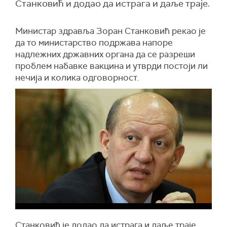
Станковић и додао да истрага и даље траје.
Министар здравља Зоран Станковић рекао је
да то министарство подржава напоре
надлежних државних органа да се разреши
проблем набавке вакцина и утврди постоји ли
нечија и колика одговорност.
Станковић је додао да истрага и даље траје,