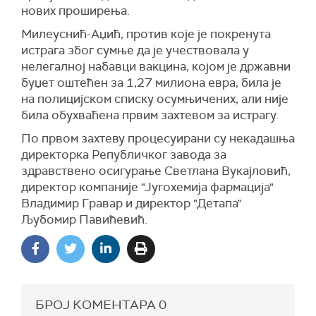
нових проширења.
Милеуснић-Аџић, против које је покренута
истрага због сумње да је учествовала у
нелегалној набавци вакцина, којом је државни
буџет оштећен за 1,27 милиона евра, била је
на полицијском списку осумњичених, али није
била обухваћена првим захтевом за истрагу.
По првом захтеву процесуирани су некадашња
директорка Републичког завода за
здравствено осигурање Светлана Вукајловић,
директор компаније "Југохемија фармација"
Владимир Гравар и директор "Детапа"
Љубомир Павићевић.
БРОЈ КОМЕНТАРА
0