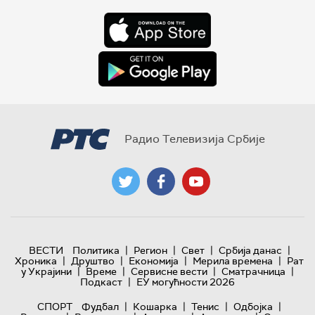
Радио Телевизија Србије
|
|
|
|
ВЕСТИ
Политика
Регион
Свет
Србија данас
|
|
|
|
Хроника
Друштво
Економија
Мерила времена
Рат
|
|
|
|
у Украјини
Време
Сервисне вести
Сматрачница
|
Подкаст
ЕУ могућности 2026
|
|
|
|
СПОРТ
Фудбал
Кошарка
Тенис
Одбојка