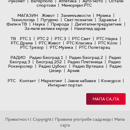
|
|
|
|
Рукомет
Ватерполо
Атлетика
Ауто-мото
Остали
|
спортови
Меморијал РТС
|
|
|
МАГАЗИН
Живот
Занимљивости
Музика
|
|
|
|
Технологијa
Путујемо
Свет познатих
Здравље
|
|
|
|
Филм и ТВ
Наука
Природа
Дигитални предузетник
|
За мале велике хероје
Наизглед здрав
|
|
|
|
|
ТВ
РТС 1
РТС 2
РТС 3
РТС Свет
РТС Наука
|
|
|
|
РТС Драма
РТС Живот
РТС Класика
РТС Коло
|
|
РТС Трезор
РТС Музика
РТС Полетарац
|
|
РАДИО
Радио Београд 1
Радио Београд 2
Радио
|
|
|
Београд 3
Београд 202
Радио Плетеница
Радио
|
|
|
Рокенролер
Радио Џубокс
Радио Вртешка
Радио
|
Џезер
Архив
|
|
|
|
РТС
Контакт
Маркетинг
Јавне набавке
Конкурси
Интернет портал
МАПА САЈТА
Приватност
Copyright
Правила употребе садржаја
Мапа
|
|
|
сајта