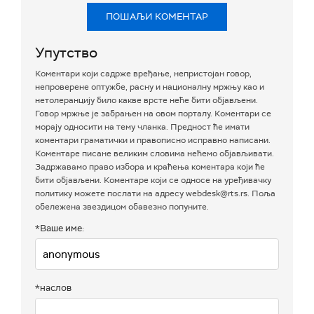
ПОШАЉИ КОМЕНТАР
Упутство
Коментари који садрже вређање, непристојан говор,
непроверене оптужбе, расну и националну мржњу као и
нетолеранцију било какве врсте неће бити објављени.
Говор мржње је забрањен на овом порталу. Коментари се
морају односити на тему чланка. Предност ће имати
коментари граматички и правописно исправно написани.
Коментаре писане великим словима нећемо објављивати.
Задржавамо право избора и краћења коментара који ће
бити објављени. Коментаре који се односе на уређивачку
политику можете послати на адресу webdesk@rts.rs. Поља
обележена звездицом обавезно попуните.
*Ваше име:
*наслов