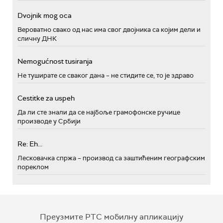
Dvojnik mog oca
Вероватно свако од нас има свог двојника са којим дели и
сличну ДНК
Nemogućnost tusiranja
Не туширате се сваког дана – не стидите се, то је здраво
Cestitke za uspeh
Да ли сте знали да се најбоље грамофонске ручице
производе у Србији
Re: Eh...
Лесковачка спржа – производ са заштићеним географским
пореклом
Преузмите РТС мобилну апликацију