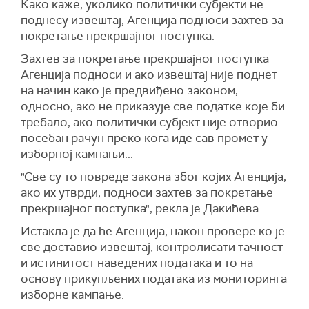
Како каже, уколико политички субјекти не
поднесу извештај, Агенција подноси захтев за
покретање прекршајног поступка.
Захтев за покретање прекршајног поступка
Агенција подноси и ако извештај није поднет
на начин како је предвиђено законом,
односно, ако не приказује све податке које би
требало, ако политички субјект није отворио
посебан рачун преко кога иде сав промет у
изборној кампањи...
"Све су то повреде закона због којих Агенција,
ако их утврди, подноси захтев за покретање
прекршајног поступка", рекла је Дакићева.
Истакла је да ће Агенција, након провере ко је
све доставио извештај, контролисати тачност
и истинитост наведених података и то на
основу прикупљених података из мониторинга
изборне кампање.