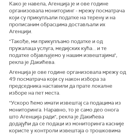
Како је навела, Агенција је и ове године
организовала мониторинг - мрежу посматрача
који су прикупљали податке на терену и на
прописаним обрасцима достављали их
Агенцији.
"Такође, ми прикупљамо податке и од
пружалаца услуга, медијских кућа... и те
податке објављујемо у нашим извештајима",
рекла је Дакићева.
Агенција је ове године организовала мрежу од
49 посматрача који су након избора за
председника наставили да прате локалне
изборе на пет места.
"Ускоро ћемо имати извештај са подацима из
мониторинга. Наравно, то је само део онога
што Агенција ради", рекла је Дакићева
додајући да се подаци из мониторинга касније
користе у контроли извештаја о трошковима