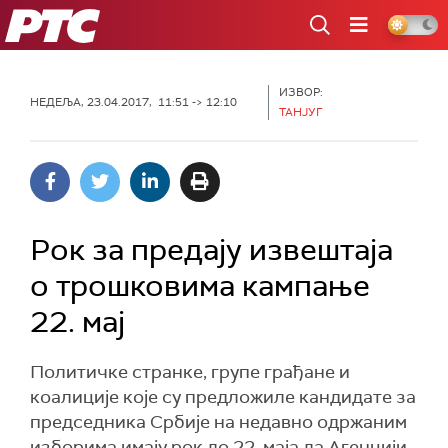
РТС
ИЗВОР:
НЕДЕЉА, 23.04.2017, 11:51 -> 12:10
ТАНЈУГ
Рок за предају извештаја
о трошковима кампање
22. мај
Политичке странке, групе грађане и
коалиције које су предложиле кандидате за
председника Србије на недавно одржаним
изборима имају рок до 22. маја да Агенцији