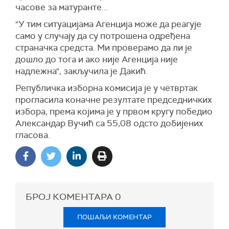
часове за матуранте...
"У тим ситуацијама Агенција може да реагује
само у случају да су потрошена одређена
страначка средста. Ми проверамо да ли је
дошло до тога и ако није Агенција није
надлежна", закључила је Дакић.
Републичка изборна комисија је у четвртак
прогласила коначне резултате председничких
избора, према којима је у првом кругу победио
Александар Вучић са 55,08 одсто добијених
гласова.
БРОЈ КОМЕНТАРА
0
ПОШАЉИ КОМЕНТАР