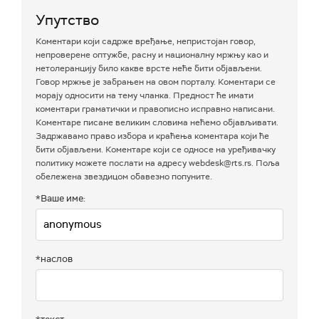
Упутство
Коментари који садрже вређање, непристојан говор,
непроверене оптужбе, расну и националну мржњу као и
нетолеранцију било какве врсте неће бити објављени.
Говор мржње је забрањен на овом порталу. Коментари се
морају односити на тему чланка. Предност ће имати
коментари граматички и правописно исправно написани.
Коментаре писане великим словима нећемо објављивати.
Задржавамо право избора и краћења коментара који ће
бити објављени. Коментаре који се односе на уређивачку
политику можете послати на адресу webdesk@rts.rs. Поља
обележена звездицом обавезно попуните.
*Ваше име:
*наслов