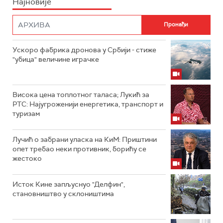
Најновије
Ускоро фабрика дронова у Србији - стиже
"убица" величине играчке
Висока цена топлотног таласа; Лукић за
РТС: Најугроженији енергетика, транспорт и
туризам
Лучић о забрани уласка на КиМ: Приштини
опет требао неки противник, борићу се
жестоко
Исток Кине запљуснуо "Делфин",
становништво у склоништима