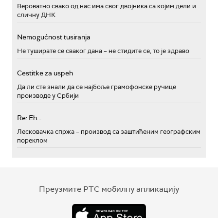
Вероватно свако од нас има свог двојника са којим дели и
сличну ДНК
Nemogućnost tusiranja
Не туширате се сваког дана – не стидите се, то је здраво
Cestitke za uspeh
Да ли сте знали да се најбоље грамофонске ручице
производе у Србији
Re: Eh...
Лесковачка спржа – производ са заштићеним географским
пореклом
Преузмите РТС мобилну апликацију