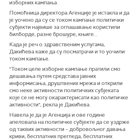
изборних кампања.
Помоћница директора Агенције је истакла и да
је уочено да су се током кампање политички
субјекти највише за оглашавање користили
билборде, разне брошуре, књиге...
Када је реч о здравственим услугама,
Дакићева каже да су посматрачи и то уочили
током кампање.
"Током целе изборне кампање пратили смо
дешавања путем средстава јавних
информисања, друштвених мрежа и открили
смо неке активности политичких субјеката
које се не могу окарактерисати као политичке
активности", рекла је Дакићева.
Навела је да је Агенција и ове године
апеловала на политичке субјекте да се уздрже
од таквих активности – добровољног давања
криви, бесплатних прегледа, бесплатних