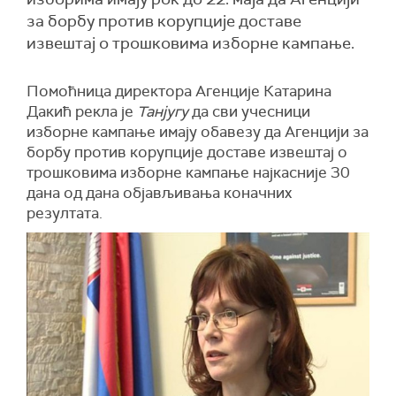
за борбу против корупције доставе
извештај о трошковима изборне кампање.
Помоћница директора Агенције Катарина
Дакић рекла је
Танјугу
да сви учесници
изборне кампање имају обавезу да Агенцији за
борбу против корупције доставе извештај о
трошковима изборне кампање најкасније 30
дана од дана објављивања коначних
резултата.