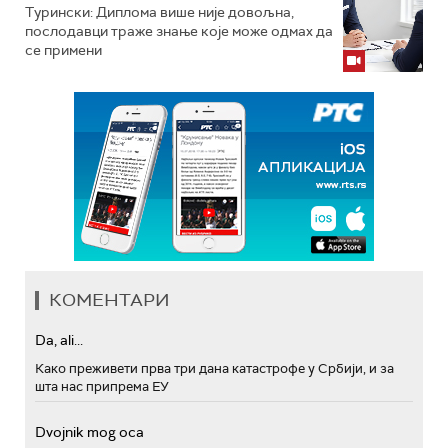
Турински: Диплома више није довољна,
послодавци траже знање које може одмах да
се примени
КОМЕНТАРИ
Da, ali...
Како преживети прва три дана катастрофе у Србији, и за
шта нас припрема ЕУ
Dvojnik mog oca