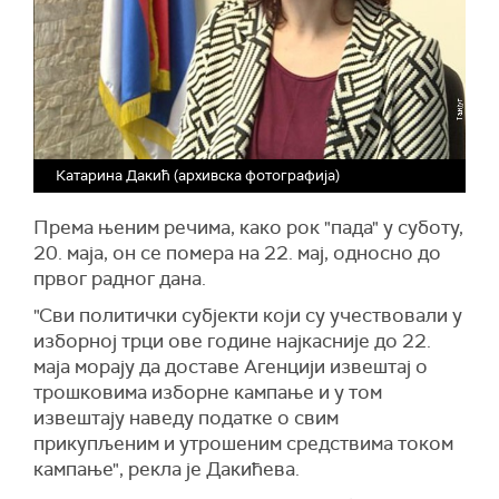
Катарина Дакић (архивска фотографија)
Према њеним речима, како рок "пада" у суботу,
20. маја, он се помера на 22. мај, односно до
првог радног дана.
"Сви политички субјекти који су учествовали у
изборној трци ове године најкасније до 22.
маја морају да доставе Агенцији извештај о
трошковима изборне кампање и у том
извештају наведу податке о свим
прикупљеним и утрошеним средствима током
кампање", рекла је Дакићева.