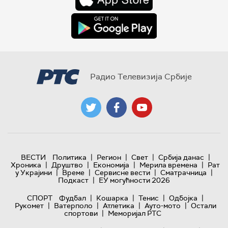
Радио Телевизија Србије
|
|
|
|
ВЕСТИ
Политика
Регион
Свет
Србија данас
|
|
|
|
Хроника
Друштво
Економија
Мерила времена
Рат
|
|
|
|
у Украјини
Време
Сервисне вести
Сматрачница
|
Подкаст
ЕУ могућности 2026
|
|
|
|
СПОРТ
Фудбал
Кошарка
Тенис
Одбојка
|
|
|
|
Рукомет
Ватерполо
Атлетика
Ауто-мото
Остали
|
спортови
Меморијал РТС