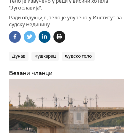
Тело је извучено у реци у висини хотела
"Југославија".
Ради обдукције, тело је упућено у Институт за
судску медицину.
Дунав
мушкарац
људско тело
Везани чланци