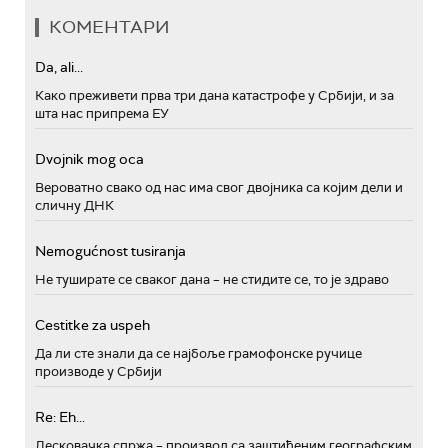
КОМЕНТАРИ
Da, ali...
Како преживети прва три дана катастрофе у Србији, и за
шта нас припрема ЕУ
Dvojnik mog oca
Вероватно свако од нас има свог двојника са којим дели и
сличну ДНК
Nemogućnost tusiranja
Не туширате се сваког дана – не стидите се, то је здраво
Cestitke za uspeh
Да ли сте знали да се најбоље грамофонске ручице
производе у Србији
Re: Eh...
Лесковачка спржа – производ са заштићеним географским