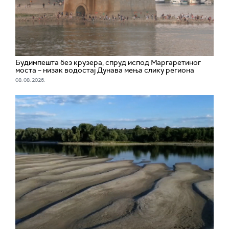
Будимпешта без крузера, спруд испод Маргаретиног
моста – низак водостај Дунава мења слику региона
08. 08. 2026.