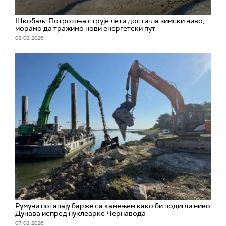
Шкобаљ: Потрошња струје лети достигла зимски ниво,
морамо да тражимо нови енергетски пут
08. 08. 2026.
Румуни потапају барже са камењем како би подигли ниво
Дунава испред нуклеарке Чернавода
07. 08. 2026.