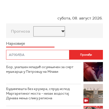
субота, 08. август 2026.
Прогноза
Најновије
Бор, ухапшен младић осумњичен за смрт
мушкарца у Петровцу на Млави
Будимпешта без крузера, спруд испод
Маргаретиног моста – низак водостај
Дунава мења слику региона