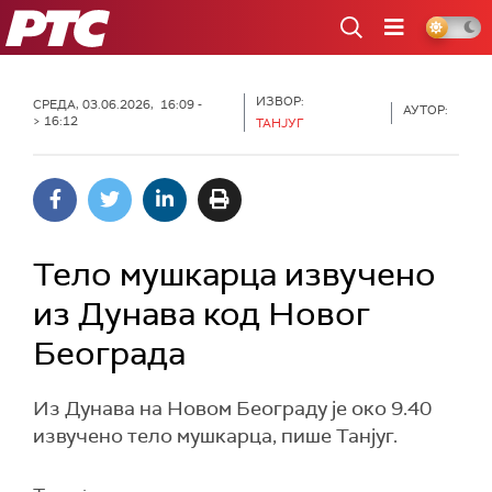
РТС
ИЗВОР:
СРЕДА, 03.06.2026, 16:09 -
АУТОР:
> 16:12
ТАНЈУГ
Тело мушкарца извучено
из Дунава код Новог
Београда
Из Дунава на Новом Београду је око 9.40
извучено тело мушкарца, пише Танјуг.