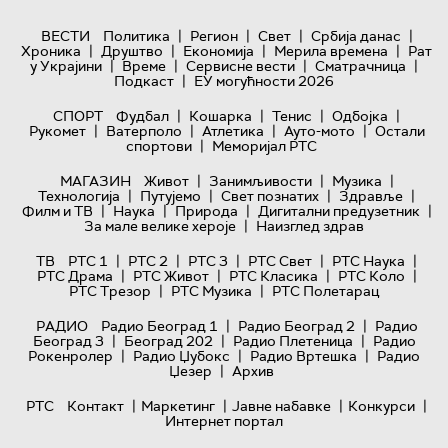
|
|
|
|
ВЕСТИ
Политика
Регион
Свет
Србија данас
|
|
|
|
Хроника
Друштво
Економија
Мерила времена
Рат
|
|
|
|
у Украјини
Време
Сервисне вести
Сматрачница
|
Подкаст
ЕУ могућности 2026
|
|
|
|
СПОРТ
Фудбал
Кошарка
Тенис
Одбојка
|
|
|
|
Рукомет
Ватерполо
Атлетика
Ауто-мото
Остали
|
спортови
Меморијал РТС
|
|
|
МАГАЗИН
Живот
Занимљивости
Музика
|
|
|
|
Технологијa
Путујемо
Свет познатих
Здравље
|
|
|
|
Филм и ТВ
Наука
Природа
Дигитални предузетник
|
За мале велике хероје
Наизглед здрав
|
|
|
|
|
ТВ
РТС 1
РТС 2
РТС 3
РТС Свет
РТС Наука
|
|
|
|
РТС Драма
РТС Живот
РТС Класика
РТС Коло
|
|
РТС Трезор
РТС Музика
РТС Полетарац
|
|
РАДИО
Радио Београд 1
Радио Београд 2
Радио
|
|
|
Београд 3
Београд 202
Радио Плетеница
Радио
|
|
|
Рокенролер
Радио Џубокс
Радио Вртешка
Радио
|
Џезер
Архив
|
|
|
|
РТС
Контакт
Маркетинг
Јавне набавке
Конкурси
Интернет портал