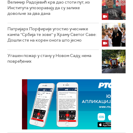
Велимир Радојевић крв дао стоти пут, из
Института упозоравају да су залихе
довољне за два дана
Патријарх Порфирије угостио учеснике
кампа "Србија те зове" у Храму Светог Саве:
Дошли сте на корен онога што јесмо
Угашен пожар у стану у Новом Саду, нема
повређених