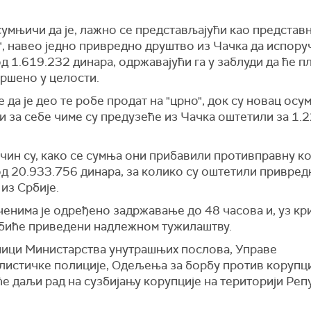
 сумњичи да је, лажно се представљајући као представ
, навео једно привредно друштво из Чачка да испору
д 1.619.232 динара, одржавајући га у заблуди да ће 
вршено у целости.
 да је део те робе продат на "црно", док су новац ос
 за себе чиме су предузеће из Чачка оштетили за 1.
ачин су, како се сумња они прибавили противправну ко
од 20.933.756 динара, за колико су оштетили привред
из Србије.
енима је одређено задржавање до 48 часова и, уз кр
, биће приведени надлежном тужилаштву.
ици Министарства унутрашњих послова, Управе
листичке полиције, Одељења за борбу против корупц
е даљи рад на сузбијању корупције на територији Ре