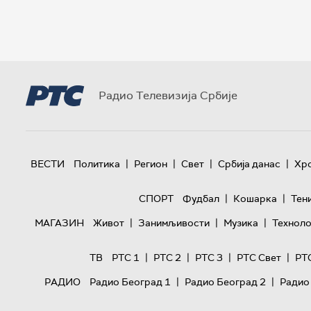
Радио Телевизија Србије
|
|
|
|
ВЕСТИ
Политика
Регион
Свет
Србија данас
Хр
|
|
СПОРТ
Фудбал
Кошарка
Тен
|
|
|
МАГАЗИН
Живот
Занимљивости
Музика
Техноло
|
|
|
|
ТВ
РТС 1
РТС 2
РТС 3
РТС Свет
РТ
|
|
РАДИО
Радио Београд 1
Радио Београд 2
Радио