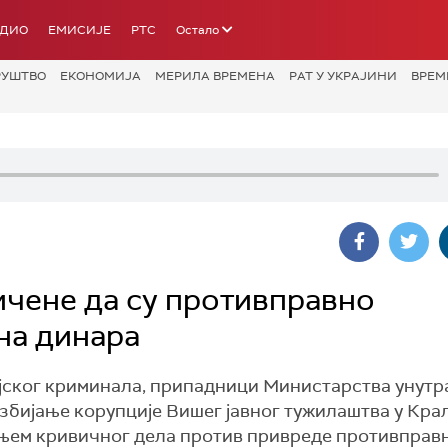
АДИО
ЕМИСИЈЕ
РТС
Остало
РУШТВО
ЕКОНОМИЈА
МЕРИЛА ВРЕМЕНА
РАТ У УКРАЈИНИ
ВРЕМ
чене да су противправно
на динара
ијског криминала, припадници Министарства унут
збијање корупције Вишег јавног тужилаштва у Кра
ењем кривичног дела против привреде противправ