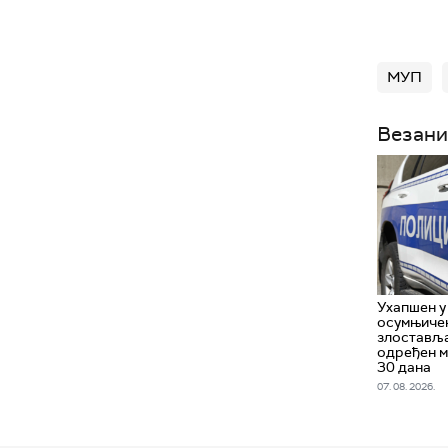
МУП
Везани
Ухапшен у
осумњичен
злоставља
одређен м
30 дана
07. 08. 2026.