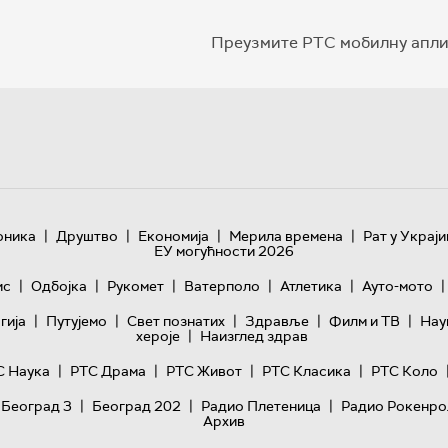
Преузмите РТС мобилну апли
|
|
|
|
оника
Друштво
Економија
Мерила времена
Рат у Украји
ЕУ могућности 2026
|
|
|
|
|
|
ис
Одбојка
Рукомет
Ватерполо
Атлетика
Ауто-мото
|
|
|
|
|
гијa
Путујемо
Свет познатих
Здравље
Филм и ТВ
Нау
|
хероје
Наизглед здрав
|
|
|
|
С Наука
РТС Драма
РТС Живот
РТС Класика
РТС Коло
|
|
|
 Београд 3
Београд 202
Радио Плетеница
Радио Рокенро
Архив