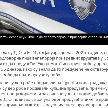
е три особе осумњичене да су противправно присвојиле скоро 30 ми
 да су Д. О. и М. М., од јануара до маја 2025. године, 
одговорна лица већег броја привредних друштава у С
 их да предузећу "Еко ремонт" испоруче робе у вред
56 динара, иако су знали да то предузеће не оствару
е моћи да плати преузету робу.
ени су део робе продавали на "црно" и новац задржа
к су део робе продавали купцима предузећа, при чему
ног новца користили за авансне уплате новим добављ
је Д. О. подизао са рачуна овог предузећа чиме је пр
ма причињена штета, а осумњиченима противправна 