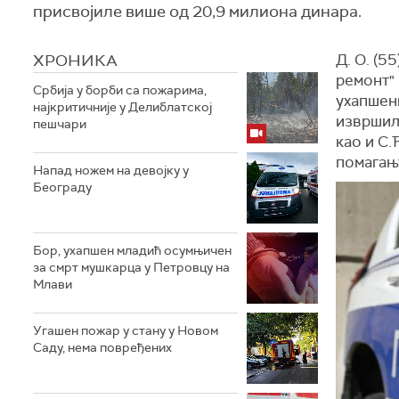
присвојиле више од 20,9 милиона динара.
ХРОНИКА
Д. О. (5
ремонт"
Србија у борби са пожарима,
ухапшен
најкритичније у Делиблатској
извршил
пешчари
као и С.
помагањ
Напад ножем на девојку у
Београду
Бор, ухапшен младић осумњичен
за смрт мушкарца у Петровцу на
Млави
Угашен пожар у стану у Новом
Саду, нема повређених