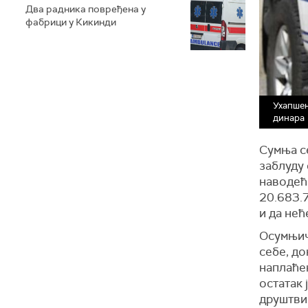
Два радника повређена у
фабрици у Кикинди
Ухапшен
динара
Сумња се
заблуду 
наводећи
20.683.7
и да нећ
Осумњич
себе, до
наплаће
остатак 
друштви