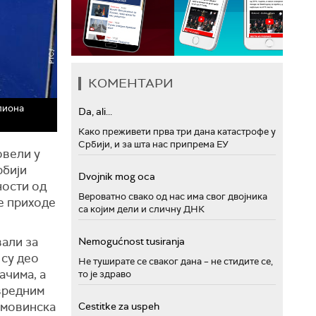
КОМЕНТАРИ
лиона
Da, ali...
Како преживети прва три дана катастрофе у
Србији, и за шта нас припрема ЕУ
довели у
рбији
Dvojnik mog oca
ности од
Вероватно свако од нас има свог двојника
је приходе
са којим дели и сличну ДНК
вали за
Nemogućnost tusiranja
 су део
Не туширате се сваког дана – не стидите се,
ачима, а
то је здраво
ивредним
имовинска
Cestitke za uspeh