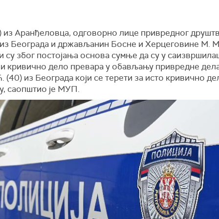
5) из Аранђеловца, одговорно лице привредног друштв
 из Београда и држављанин Босне и Херцеговине М. М.
и су због постојања основа сумње да су у саизвршила
и кривично дело превара у обављању привредне дела
Ћ. (40) из Београда који се терети за исто кривично де
у, саопштио је МУП.