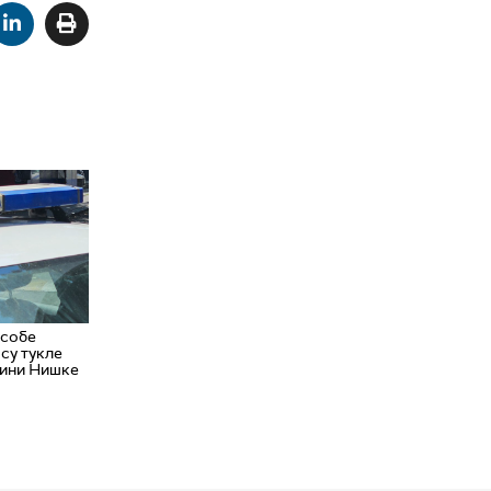
особе
су тукле
лини Нишке