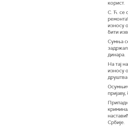
корист.
С. Ћ. се
ремонта"
износу о
бити из
Сумња се
задржали
динара.
На тај н
износу 
друштва 
Осумњич
пријаву
Припадн
кримина
наставић
Србије.