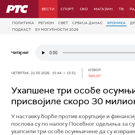
РТС
ВЕСТИ
СПОРТ
OKO
МАГАЗИН
ТВ
Р
ПОЛИТИКА
РЕГИОН
СВЕТ
СРБИЈА ДАНАС
ХРОНИКА
Д
ПОДКАСТ
ЕУ МОГУЋНОСТИ 2026
Читај ми!
ИЗВОР:
ЧЕТВРТАК, 21.05.2026, 15:44 -> 15:51
ТАНЈУГ
Ухапшене три особе осумњи
присвојиле скоро 30 милио
У наставку борбе против корупције и финанс
послова су по налогу Посебног одељења за су
ухапсили три особе осумњичене да су изврш