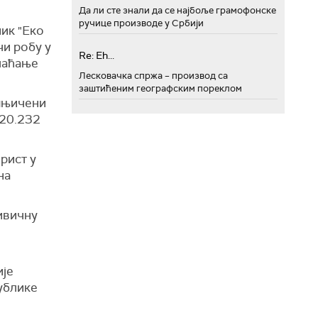
Да ли сте знали да се најбоље грамофонске
ручице производе у Србији
ник "Еко
чи робу у
Re: Eh...
плаћање
Лесковачка спржа – производ са
заштићеним географским пореклом
умњичени
220.232
рист у
на
ивичну
ије
публике