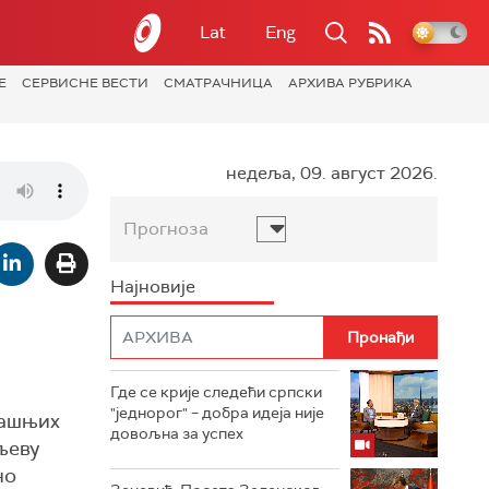
Lat
Eng
Е
СЕРВИСНЕ ВЕСТИ
СМАТРАЧНИЦА
АРХИВА РУБРИКА
недеља, 09. август 2026.
Прогноза
Најновије
Где се крије следећи српски
"једнорог" – добра идеја није
рашњих
довољна за успех
љеву
но