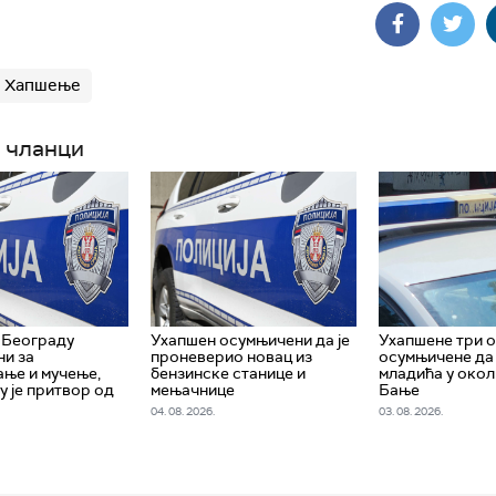
Хапшење
 чланци
 Београду
Ухапшен осумњичени да је
Ухапшенe три 
и за
проневерио новац из
осумњичене да 
ње и мучење,
бензинске станице и
младића у око
у је притвор од
мењачнице
Бање
04. 08. 2026.
03. 08. 2026.