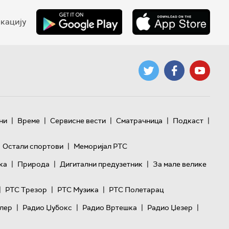
кацију
|
|
|
|
|
ни
Време
Сервисне вести
Сматрачница
Подкаст
|
Остали спортови
Меморијал РТС
|
|
|
ка
Природа
Дигитални предузетник
За мале велике
|
|
|
РТС Трезор
РТС Музика
РТС Полетарац
|
|
|
|
лер
Радио Џубокс
Радио Вртешка
Радио Џезер