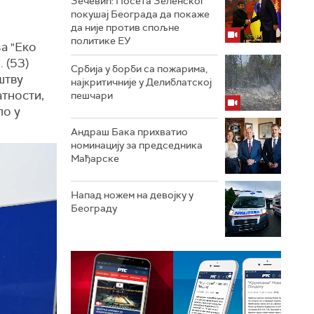
Зечевић: Посета Зеленског
покушај Београда да покаже
да није против спољне
политике ЕУ
а "Еко
 (53)
Србија у борби са пожарима,
штву
најкритичније у Делиблатској
тности,
пешчари
ло у
Андраш Бака прихватио
номинацију за председника
Мађарске
Напад ножем на девојку у
Београду