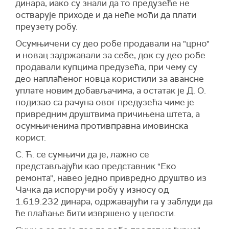
динара, иако су знали да то предузеће не
остварује приходе и да неће моћи да плати
преузету робу.
Осумњичени су део робе продавали на "црно"
и новац задржавали за себе, док су део робе
продавали купцима предузећа, при чему су
део наплаћеног новца користили за авансне
уплате новим добављачима, а остатак је Д. О.
подизао са рачуна овог предузећа чиме је
привредним друштвима причињена штета, а
осумњиченима противправна имовинска
корист.
С. Ћ. се сумњичи да је, лажно се
представљајући као представник "Еко
ремонта", навео једно привредно друштво из
Чачка да испоручи робу у износу од
1.619.232 динара, одржавајући га у заблуди да
ће плаћање бити извршено у целости.