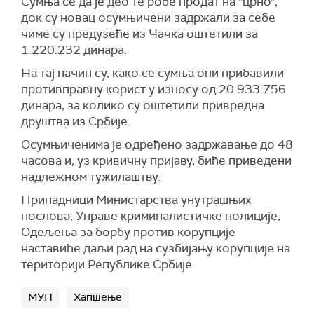
Сумња се да је део те робе продат на "црно",
док су новац осумњичени задржали за себе
чиме су предузеће из Чачка оштетили за
1.220.232 динара.
На тај начин су, како се сумња они прибавили
противправну корист у износу од 20.933.756
динара, за колико су оштетили привредна
друштва из Србије.
Осумњиченима је одређено задржавање до 48
часова и, уз кривичну пријаву, биће приведени
надлежном тужилаштву.
Припадници Министарства унутрашњих
послова, Управе криминалистичке полиције,
Одељења за борбу против корупције
наставиће даљи рад на сузбијању корупције на
територији Републике Србије.
МУП
Хапшење