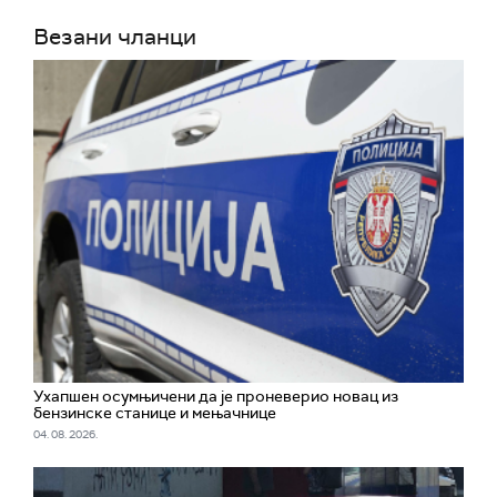
Везани чланци
Ухапшен осумњичени да је проневерио новац из
бензинске станице и мењачнице
04. 08. 2026.