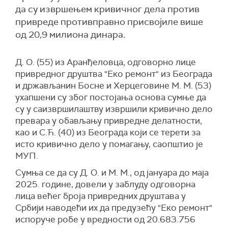
да су извршењем кривичног дела против
привреде противправно присвојиле више
од 20,9 милиона динара.
Д. О. (55) из Аранђеловца, одговорно лице
привредног друштва "Еко ремонт" из Београда
и држављанин Босне и Херцеговине М. М. (53)
ухапшени су због постојања основа сумње да
су у саизвршилаштву извршили кривично дело
превара у обављању привредне делатности,
као и С.Ћ. (40) из Београда који се терети за
исто кривично дело у помагању, саопштио је
МУП.
Сумња се да су Д. О. и М. М., од јануара до маја
2025. године, довели у заблуду одговорна
лица већег броја привредних друштава у
Србији наводећи их да предузећу "Еко ремонт"
испоруче робе у вредности од 20.683.756