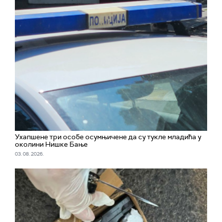
Ухапшенe три особе осумњичене да су тукле младића у
околини Нишке Бање
03. 08. 2026.