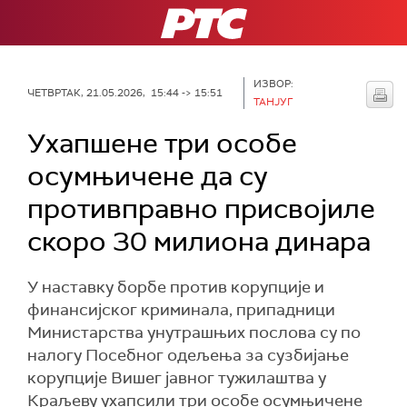
РТС
ИЗВОР:
ЧЕТВРТАК, 21.05.2026, 15:44 -> 15:51
ТАНЈУГ
Ухапшене три особе
осумњичене да су
противправно присвојиле
скоро 30 милиона динара
У наставку борбе против корупције и
финансијског криминала, припадници
Министарства унутрашњих послова су по
налогу Посебног одељења за сузбијање
корупције Вишег јавног тужилаштва у
Краљеву ухапсили три особе осумњичене