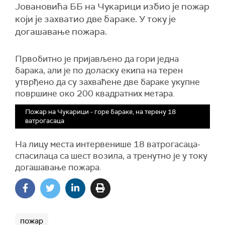
Јовановића ББ на Чукарици избио је пожар
који је захватио две бараке. У току је
догашавање пожара.
Првобитно је пријављено да гори једна
барака, али је по доласку екипа на терен
утврђено да су захваћене две бараке укупне
површине око 200 квадратних метара.
Пожар на Чукарици - горе бараке, на терену 18
ватрогасаца
На лицу места интервенише 18 ватрогасаца-
спасилаца са шест возила, а тренутно је у току
догашавање пожара.
пожар