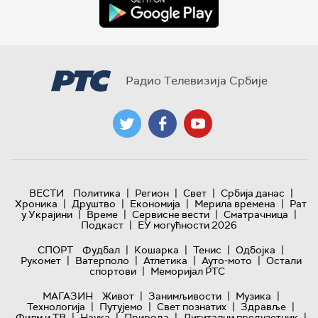
Радио Телевизија Србије
|
|
|
|
ВЕСТИ
Политика
Регион
Свет
Србија данас
|
|
|
|
Хроника
Друштво
Економија
Мерила времена
Рат
|
|
|
|
у Украјини
Време
Сервисне вести
Сматрачница
|
Подкаст
ЕУ могућности 2026
|
|
|
|
СПОРТ
Фудбал
Кошарка
Тенис
Одбојка
|
|
|
|
Рукомет
Ватерполо
Атлетика
Ауто-мото
Остали
|
спортови
Меморијал РТС
|
|
|
МАГАЗИН
Живот
Занимљивости
Музика
|
|
|
|
Технологијa
Путујемо
Свет познатих
Здравље
|
|
|
|
Филм и ТВ
Наука
Природа
Дигитални предузетник