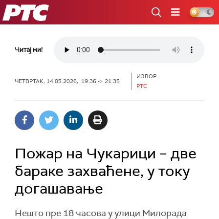
РТС
Читај ми!
ИЗВОР:
ЧЕТВРТАК, 14.05.2026, 19:36 -> 21:35
РТС
Пожар на Чукарици – две
бараке захваћене, у току
догашавање
Нешто пре 18 часова у улици Милорада