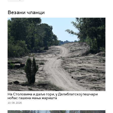
Везани чланци
На Столовима и даље гори, у Делиблатској пешчари
ноћас гашена мања жаришта
10. 08. 2026.