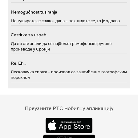
Nemogućnost tusiranja
Не туширате се сваког дана – не стидите се, то је здраво
Cestitke za uspeh
Да ли сте знали да се најбоље грамофонске ручице
производе у Србији
Re: Eh...
Лесковачка спржа – производ са заштићеним географским
пореклом
Преузмите РТС мобилну апликацију