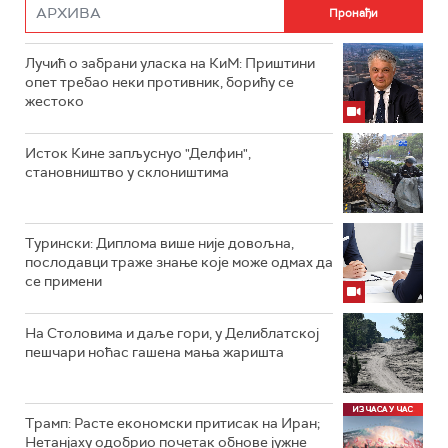
Лучић о забрани уласка на КиМ: Приштини
опет требао неки противник, борићу се
жестоко
Исток Кине запљуснуо "Делфин",
становништво у склоништима
Турински: Диплома више није довољна,
послодавци траже знање које може одмах да
се примени
На Столовима и даље гори, у Делиблатској
пешчари ноћас гашена мања жаришта
Трамп: Расте економски притисак на Иран;
Нетанјаху одобрио почетак обнове јужне