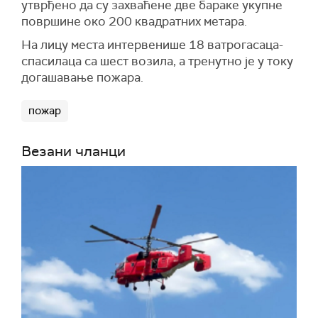
утврђено да су захваћене две бараке укупне
површине око 200 квадратних метара.
На лицу места интервенише 18 ватрогасаца-
спасилаца са шест возила, а тренутно је у току
догашавање пожара.
пожар
Везани чланци