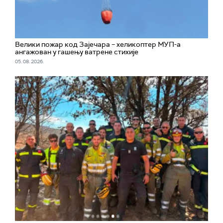
Велики пожар код Зајечара – хеликоптер МУП-а
ангажован у гашењу ватрене стихије
05. 08. 2026.