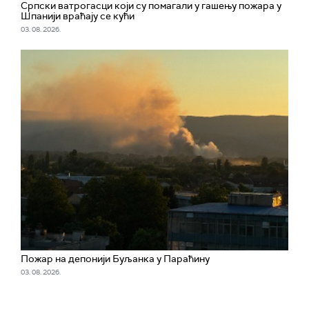
Српски ватрогасци који су помагали у гашењу пожара у
Шпанији враћају се кући
03. 08. 2026.
Пожар на депонији Буљанка у Параћину
03. 08. 2026.