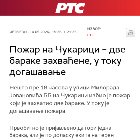
РТС
ИЗВОР:
ЧЕТВРТАК, 14.05.2026, 19:36 -> 21:35
РТС
Пожар на Чукарици – две
бараке захваћене, у току
догашавање
Нешто пре 18 часова у улици Милорада
Јовановића ББ на Чукарици избио је пожар
који је захватио две бараке. У току је
догашавање пожара.
Првобитно је пријављено да гори једна
барака, али је по доласку екипа на терен