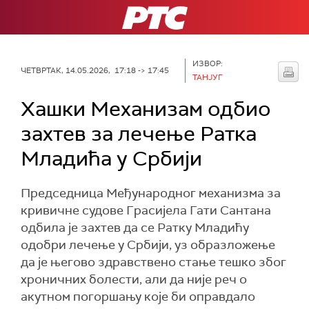
РТС
ИЗВОР:
ЧЕТВРТАК, 14.05.2026, 17:18 -> 17:45
ТАНЈУГ
Хашки Механизам одбио
захтев за лечење Ратка
Младића у Србији
Председница Међународног механизма за
кривичне судове Грасијела Гати Сантана
одбила је захтев да се Ратку Младићу
одобри лечење у Србији, уз образложење
да је његово здравствено стање тешко због
хроничних болести, али да није реч о
акутном погоршању које би оправдало