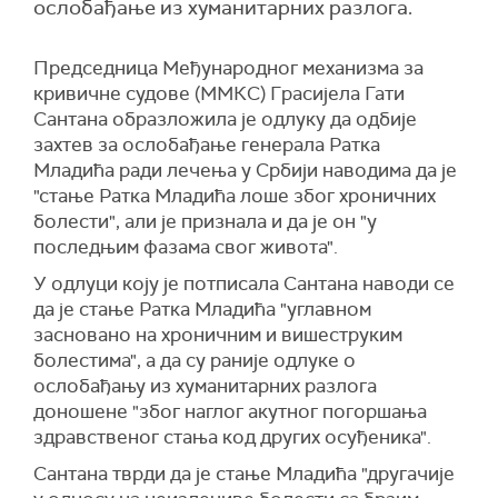
ослобађање из хуманитарних разлога.
Председница Међународног механизма за
кривичне судове (ММКС) Грасијела Гати
Сантана образложила је одлуку да одбије
захтев за ослобађање генерала Ратка
Младића ради лечења у Србији наводима да је
"стање Ратка Младића лоше због хроничних
болести", али је признала и да је он "у
последњим фазама свог живота".
У одлуци коју је потписала Сантана наводи се
да је стање Ратка Младића "углавном
засновано на хроничним и вишеструким
болестима", а да су раније одлуке о
ослобађању из хуманитарних разлога
доношене "због наглог акутног погоршања
здравственог стања код других осуђеника".
Сантана тврди да је стање Младића "другачије