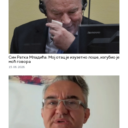
Син Ратка Младића: Мој отац је изузетно лоше, изгубио је
моћ говора
15. 06. 2026.