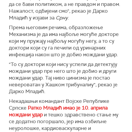
да се бави политиком, а не правдом и правом.
Нажалост, одбијени смо", рекао је Дарко
Младић у изјави за
Срну
.
Према његовим речима, образложење
Механизма је да има најбоље могуће докторе
који му пружају најбољу могућу негу, а то су
доктори који су га лечили од уринарних
инфекција након што је добио мождани удар.
"То су доктори који нису успели да детектују
мождани удар пре него што је добио и други
мождани удар. Тај ниво цинизма је постао
невероватан у Хашком трибуналиу", рекао је
Дарко Младић.
Некадашњи командант Војске Републике
Српске
Ратко Младић имао је 10. априла
мождани удар
и тешко здравствено стање му
се додатно погоршало, јер има озбиљне
неуролошке, кардиоваскуларне и