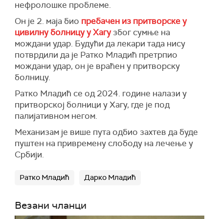
нефролошке проблеме.
Он је 2. маја био
пребачен из притворске у
цивилну болницу у Хагу
због сумње на
мождани удар. Будући да лекари тада нису
потврдили да је Ратко Младић претрпио
мождани удар, он је враћен у притворску
болницу.
Ратко Младић се од 2024. године налази у
притворској болници у Хагу, где је под
палијативном негом.
Механизам је више пута одбио захтев да буде
пуштен на привремену слободу на лечење у
Србији.
Ратко Младић
Дарко Младић
Везани чланци