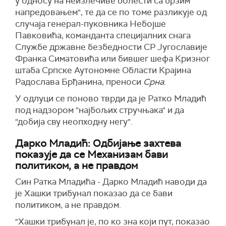
у односу на неизлечиве болести са брзим
напредовањем", те да се по томе разликује од
случаја генерал-пуковника Небојше
Павковића, команданта специјалних снага
Службе државне безбедности СР Југославије
Франка Симатовића или бившег шефа Кризног
штаба Српске Аутономне Области Крајина
Радослава Брђанина, преноси
Срна
.
У одлуци се поново тврди да је Ратко Младић
под надзором "најбољих стручњака" и да
"добија сву неопходну негу".
Дарко Младић: Одбијање захтева
показује да се Механизам бави
политиком, а не правдом
Син Ратка Младића - Дарко Младић наводи да
је Хашки трибунал показао да се бави
политиком, а не правдом.
"Хашки трибунал је, по ко зна који пут, показао