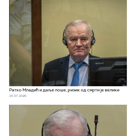
Ратко Младић и даље лоше, ризик од смрти је велики
15. 07. 2026.