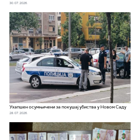
30. 07. 2026.
Ухапшен осумњичени за покушај убиства у Новом Саду
28. 07. 2026.