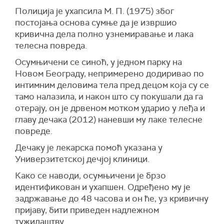
Полиција је ухапсила М. П. (1975) због
постојања основа сумње да је извршио
кривична дела полно узнемиравање и лака
телесна повреда.
Осумњичени се синоћ, у једном парку на
Новом Београду, непримерено додиривао по
интимним деловима тела пред децом која су се
тамо налазила, и након што су покушали да га
отерају, он је дрвеном мотком ударио у леђа и
главу дечака (2012) наневши му лаке телесне
повреде.
Дечаку је лекарска помоћ указана у
Универзитетској дечјој клиници.
Како се наводи, осумњичени је брзо
идентификован и ухапшен. Oдређено му је
задржавање до 48 часова и он ће, уз кривичну
пријаву, бити приведен надлежном
тужилаштву.