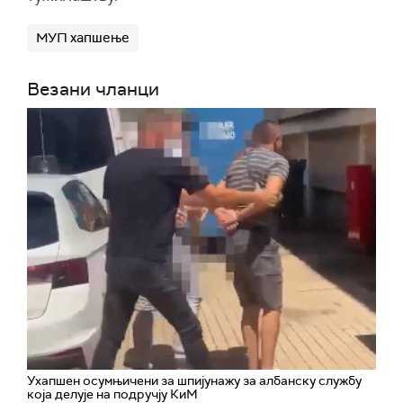
МУП хапшење
Везани чланци
Ухапшен осумњичени за шпијунажу за албанску службу
која делује на подручју КиМ