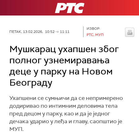
РТС
ИЗВОР:
ПЕТАК, 13.02.2026, 10:52 -> 11:11
РТС, МУП
Мушкарац ухапшен због
полног узнемиравања
деце у парку на Новом
Београду
Ухапшени се сумњичи да се непримерено
додиривао по интимним деловима тела
пред децом у парку, као и да је једног
дечака ударио у леђа и главу, саопштио је
МУП.