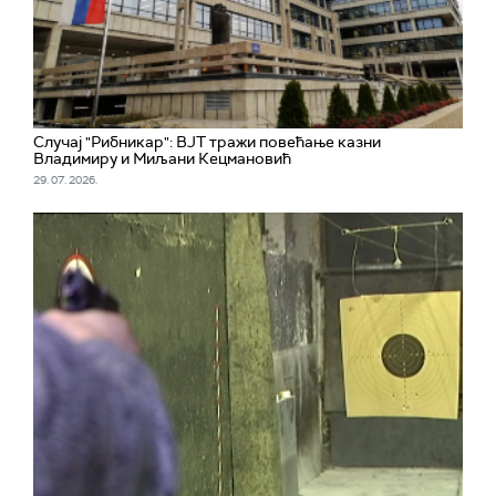
Случај "Рибникар": ВЈТ тражи повећање казни
Владимиру и Миљани Кецмановић
29. 07. 2026.