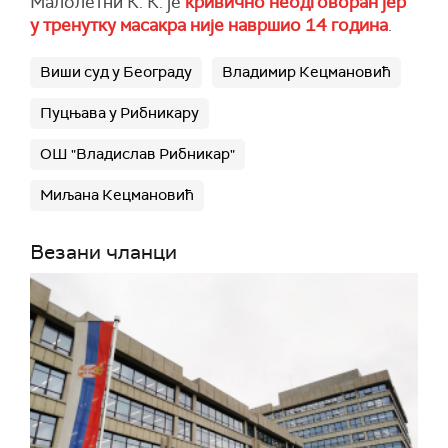
Малолетни К. К. је
кривично неодговоран јер
у тренутку масакра није навршио 14 година
.
Виши суд у Београду
Владимир Кецмановић
Пуцњава у Рибникару
ОШ "Владислав Рибникар"
Миљана Кецмановић
Везани чланци