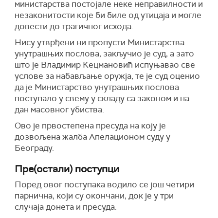
министарства постојале неке неправилности и
незаконитости које би биле од утицаја и могле
довести до трагичног исхода.
Нису утврђени ни пропусти Министарства
унутрашњих послова, закључио је суд, а зато
што је Владимир Кецмановић испуњавао све
услове за набављање оружја, те је суд оценио
да је Министарство унутрашњих послова
поступало у свему у складу са законом и на
дан масовног убиства.
Ово је првостепена пресуда на коју је
дозвољена жалба Апелационом суду у
Београду.
Пре(остали) поступци
Поред овог поступака водило се још четири
парнична, који су окончани, док је у три
случаја донета и пресуда.