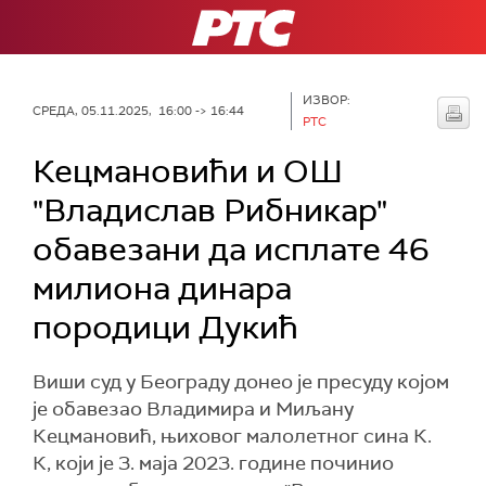
РТС
ИЗВОР:
СРЕДА, 05.11.2025, 16:00 -> 16:44
РТС
Кецмановићи и ОШ
"Владислав Рибникар"
обавезани да исплате 46
милиона динара
породици Дукић
Виши суд у Београду донео је пресуду којом
је обавезао Владимира и Миљану
Кецмановић, њиховог малолетног сина К.
К, који је 3. маја 2023. године починио