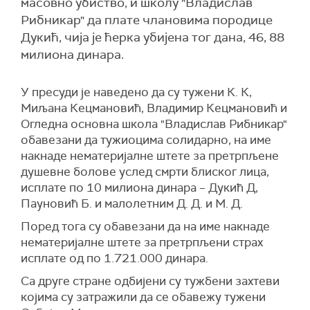
масовно убиство, и школу "Владислав
Рибникар" да плате члановима породице
Дукић, чија је ћерка убијена тог дана, 46, 88
милиона динара.
У пресуди је наведено да су тужени К. К,
Миљана Кецмановић, Владимир Кецмановић и
Огледна основна школа "Владислав Рибникар"
обавезани да тужиоцима солидарно, на име
накнаде нематеријалне штете за претрпљене
душевне болове услед смрти блиског лица,
исплате по 10 милиона динара – Дукић Д,
Пауновић Б. и малолетним Д. Д. и М. Д.
Поред тога су обавезани да на име накнаде
нематеријалне штете за претрпљени страх
исплате од по 1.721.000 динара.
Са друге стране одбијени су тужбени захтеви
којима су затражили да се обавежу тужени