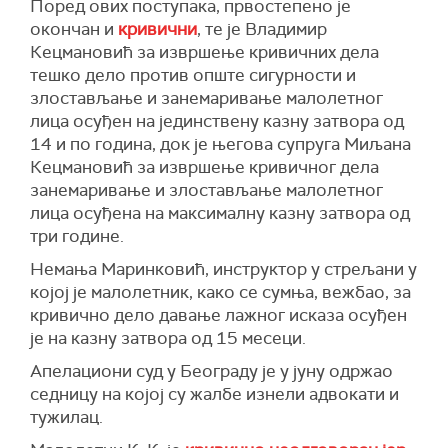
Поред ових поступака, првостепено је
окончан и
кривични
, те је Владимир
Кецмановић за извршење кривичних дела
тешко дело против опште сигурности и
злостављање и занемаривање малолетног
лица осуђен на јединствену казну затвора од
14 и по година, док је његова супруга Миљана
Кецмановић за извршење кривичног дела
занемаривање и злостављање малолетног
лица осуђена на максималну казну затвора од
три године.
Немања Маринковић, инструктор у стрељани у
којој је малолетник, како се сумња, вежбао, за
кривично дело давање лажног исказа осуђен
је на казну затвора од 15 месеци.
Апелациони суд у Београду је у јуну одржао
седницу на којој су жалбе изнели адвокати и
тужилац.