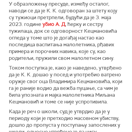
У образложењу пресуде, између осталог,
наводи се да је К. К. одговоран за штету коју
су тужиоци претрпели, будући да је 3. маја
2023. године
убио А. Д
, ћерку и сестру
тужилаца, док се одговорност Кецмановића
огледа у томе што је догађај настао као
последица васпитања малолетника, рђавих
примера и порочних навика, које су, као
родитељи, пружили свом малолетном сину.
Током поступка је, како је наведено, утврђено
да је К. К. дошао у посед и употребио ватрено
оружје свог оца Владимира Кецмановића, који
га је раније водио да вежба пуцање, са чим је
била упозната и мајка малолетника Миљана
Кецмановић и томе се није успротивила.
Када је реч о школи, суд је утврдио да је у
периоду који је претходио масовном убиству,
дошло до пропуста у поступању запослених у
школи, односно утврђено је да нису