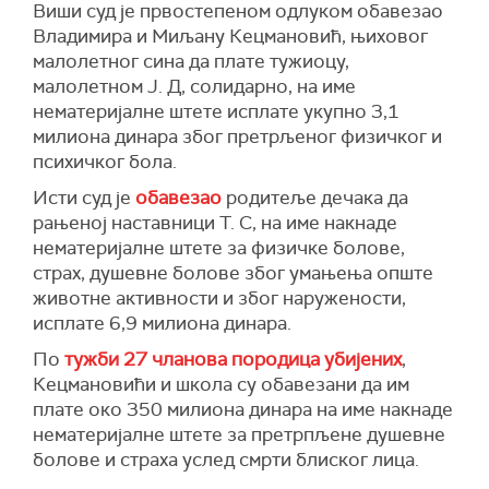
Виши суд је првостепеном одлуком обавезао
Владимира и Миљану Кецмановић, њиховог
малолетног сина да плате тужиоцу,
малолетном Ј. Д, солидарно, на име
нематеријалне штете исплате укупно 3,1
милиона динара због претрљеног физичког и
психичког бола.
Исти суд је
обавезао
родитеље дечака да
рањеној наставници Т. С, на име накнаде
нематеријалне штете за физичке болове,
страх, душевне болове због умањења опште
животне активности и због наружености,
исплате 6,9 милиона динара.
По
тужби 27 чланова породица убијених
,
Кецмановићи и школа су обавезани да им
плате око 350 милиона динара на име накнаде
нематеријалне штете за претрпљене душевне
болове и страха услед смрти блиског лица.