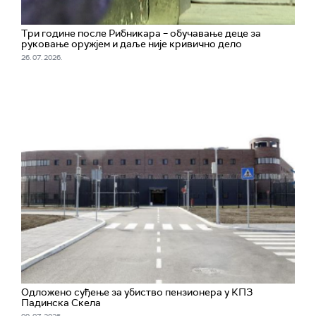
Три године после Рибникара – обучавање деце за
руковање оружјем и даље није кривично дело
26. 07. 2026.
Одложено суђење за убиство пензионера у КПЗ
Падинска Скела