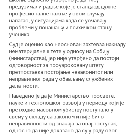
предузимали радње које је стандард дужне
професионалне пажње у овом случају
налагао, у ситуацијама када се уочавају
проблеми у понашању и психичком стању
ученика.
Суд је оценио као неоснован захтевза накнаду
нематеријалне штете у односу на Србију
(министарства), јер није утврђено да постоји
одговорност за проузроковану штету
претпоставка постојање незаконитог или
неправилног рада у обављању службених
делатности.
Наведено је да је Министарство просвете,
науке и технолошког развоја у периоду који је
претходио масовном убиству поступало у
свему у складу са законом и није било
неправилности од значаја за овај поступак,
односно да није доказано да су у раду овог