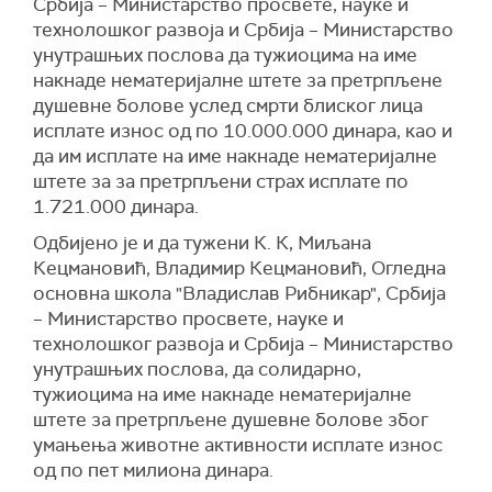
Србија – Министарство просвете, науке и
технолошког развоја и Србија – Министарство
унутрашњих послова да тужиоцима на име
накнаде нематеријалне штете за претрпљене
душевне болове услед смрти блиског лица
исплате износ од по 10.000.000 динара, као и
да им исплате на име накнаде нематеријалне
штете за за претрпљени страх исплате по
1.721.000 динара.
Одбијено је и да тужени К. К, Миљана
Кецмановић, Владимир Кецмановић, Огледна
основна школа "Владислав Рибникар", Србија
– Министарство просвете, науке и
технолошког развоја и Србија – Министарство
унутрашњих послова, да солидарно,
тужиоцима на име накнаде нематеријалне
штете за претрпљене душевне болове због
умањења животне активности исплате износ
од по пет милиона динара.