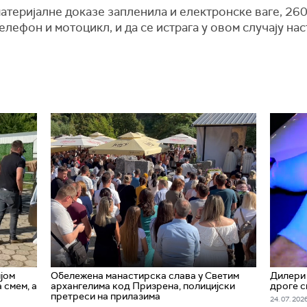
 материјалне доказе запленила и електронске ваге, 260
елефон и мотоцикл, и да се истрага у овом случају на
јом
Обележена манастирска слава у Светим
Дилери 
 смем, а
архангелима код Призрена, полицијски
дроге с
претреси на прилазима
24. 07. 2026