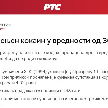
РТС
ИЗВОР:
РТС
ењен кокаин у вредности од 3
Призрену након што је код ње пронађена дрога вред
дећи да се ради о кокаину.
умњичени Х. К. (1994) ухапшен је у Призрену 11. авг
 Том приликом пронађена је сумњива супстанца за кој
грама и 440 грама.
итивања, задржана у полицији на 48 сати.
 количина опојне супстанце, на илегалном тржишту, м
.