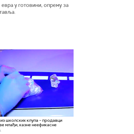
 евра у готовини, опрему за
ставља.
из школских клупа – продавци
ве млађи, казне неефикасне
.