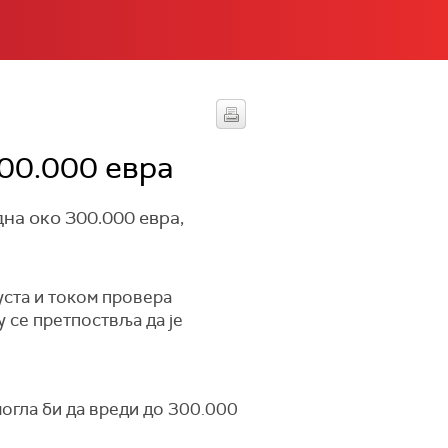
00.000 евра
на око 300.000 евра,
уста и током провера
у се претпоствља да је
огла би да вреди до 300.000