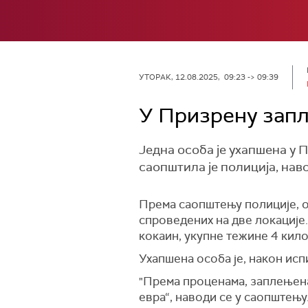
УТОРАК, 12.08.2025, 09:23 -> 09:39
У Призрену запл
Једна особа је ухапшена у 
саопштила је полиција, наво
Према саопштењу полиције, ос
спроведених на две локације.
кокаин, укупне тежине 4 кило
Ухапшена особа је, након исп
"Према проценама, заплењена
евра“, наводи се у саопштењу