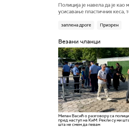
Полиција је навела да је као
усисавање пластичних кеса, т
заплена дроге
Призрен
Везани чланци
Милан Васић о разговору са полици
пред наступ на КиМ: Рекли су ми шта
шта не смем да певам