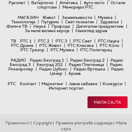
|
|
|
|
Рукомет
Ватерполо
Атлетика
Ауто-мото
Остали
|
спортови
Меморијал РТС
|
|
|
МАГАЗИН
Живот
Занимљивости
Музика
|
|
|
|
Технологијa
Путујемо
Свет познатих
Здравље
|
|
|
|
Филм и ТВ
Наука
Природа
Дигитални предузетник
|
За мале велике хероје
Наизглед здрав
|
|
|
|
|
ТВ
РТС 1
РТС 2
РТС 3
РТС Свет
РТС Наука
|
|
|
|
РТС Драма
РТС Живот
РТС Класика
РТС Коло
|
|
РТС Трезор
РТС Музика
РТС Полетарац
|
|
РАДИО
Радио Београд 1
Радио Београд 2
Радио
|
|
|
Београд 3
Београд 202
Радио Плетеница
Радио
|
|
|
Рокенролер
Радио Џубокс
Радио Вртешка
Радио
|
Џезер
Архив
|
|
|
|
РТС
Контакт
Маркетинг
Јавне набавке
Конкурси
Интернет портал
МАПА САЈТА
Приватност
Copyright
Правила употребе садржаја
Мапа
|
|
|
сајта