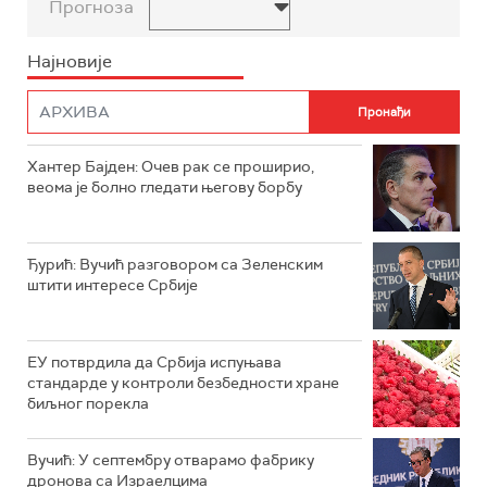
Прогноза
Најновије
Хантер Бајден: Очев рак се проширио,
веома је болно гледати његову борбу
Ђурић: Вучић разговором са Зеленским
штити интересе Србије
ЕУ потврдила да Србија испуњава
стандарде у контроли безбедности хране
биљног порекла
Вучић: У септембру отварамо фабрику
дронова са Израелцима