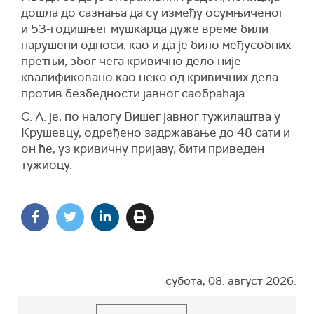
дошла до сазнања да су између осумњиченог
и 53-годишњег мушкарца дуже време били
нарушени односи, као и да је било међусобних
претњи, због чега кривично дело није
квалификовано као неко од кривичних дела
против безбедности јавног саобраћаја.
С. А. је, по налогу Вишег јавног тужилаштва у
Крушевцу, одређено задржавање до 48 сати и
он ће, уз кривичну пријаву, бити приведен
тужиоцу.
субота, 08. август 2026.