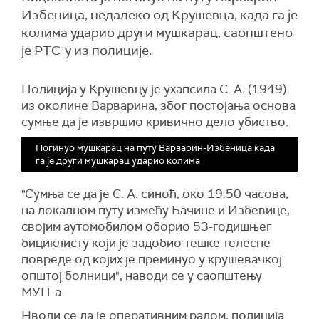
Избеница, недалеко од Крушевца, када га је
колима ударио други мушкарац, саопштено
је РТС-у из полиције.
Полиција у Крушевцу је ухапсила С. А. (1949)
из околине Варварина, због постојања основа
сумње да је извршио кривично дело убиство.
Погинуо мушкарац на путу Варварин-Избеница када
га је други мушкарац ударио колима
"Сумња се да је С. А. синоћ, око 19.50 часова,
на локалном путу измећу Бачине и Избевице,
својим аутомобилом оборио 53-годишњег
бициклисту који је задобио тешке телесне
повреде од којих је преминуо у крушевачкој
општој болници", наводи се у саопштењу
МУП-а.
Нводи се да је оперативним радом, полиција