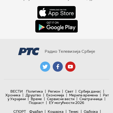
Радио Телевизија Србије
|
|
|
|
ВЕСТИ
Политика
Регион
Свет
Србија данас
|
|
|
|
Хроника
Друштво
Економија
Мерила времена
Рат
|
|
|
|
у Украјини
Време
Сервисне вести
Сматрачница
|
Подкаст
ЕУ могућности 2026
|
|
|
|
СПОРТ
Фудбал
Кошарка
Тенис
Одбојка