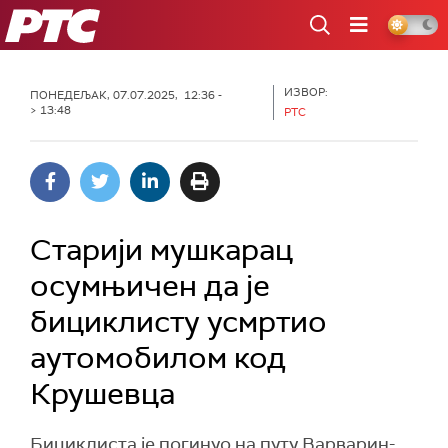
РТС
ИЗВОР:
ПОНЕДЕЉАК, 07.07.2025, 12:36 -
> 13:48
РТС
Старији мушкарац
осумњичен да је
бициклисту усмртио
аутомобилом код
Крушевца
Бициклиста је погинуо на путу Варварин-