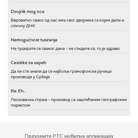
Dvojnik mog oca
Вероватно свако од нас има свог двојника са којим дели и
сличну ДНК
Nemogućnost tusiranja
Не туширате се сваког дана – не стидите се, то је здраво
Cestitke za uspeh
Да ли сте знали да се најбоље грамофонске ручице
производе у Србији
Re: Eh...
Лесковачка спржа – производ са заштићеним географским
пореклом
Преузмите РТС мобилну апликацију