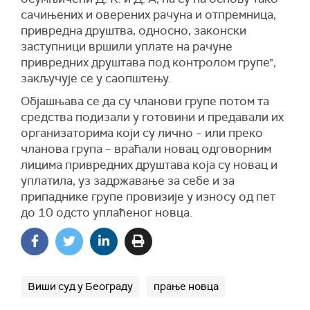
сачињених и оверених рачуна и отпремница,
привредна друштва, односно, законски
заступници вршили уплате на рачуне
привредних друштава под контролом групе",
закључује се у саопштењу.
Објашњава се да су чланови групе потом та
средства подизали у готовини и предавали их
организаторима који су лично – или преко
чланова група – враћали новац одговорним
лицима привредних друштава која су новац и
уплатила, уз задржавање за себе и за
припаднике групе провизије у износу од пет
до 10 одсто уплаћеног новца.
Виши суд у Београду
прање новца