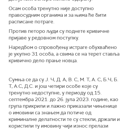
Осам особа тренутно није доступно
правосудним органима и за њима ће бити
расписане потраге.
Против петоро људи су поднете кривичне
пријаве у редовном поступку.
Наредбом о спровођењу истраге обухваћено
је укупно 31 особа, а свима се на терет ставља
кривично дело прање новца.
Сумња се да су Ј. Ч, Д. А, В. С, М. Т, А. С, Б.Ч, Б.
Т, А.С, Д.С. и још четири особе које су
тренутно недоступне, у периоду од 15.
септембра 2021. до 26. јула 2023. године, као
група прикрили и лажно приказали чињенице
о имовини са знањем да потиче од
криминалне делатности те су стекли, држали и
користили ту имовину чији износ прелази