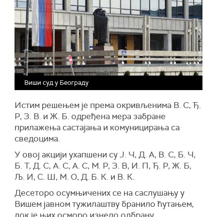
Виши суд у Београду
Истим решењем је према окривљенима В. С, Ђ.
Р, З. В. и Ж. Б. одређена мера забране
прилажења састајања и комуницирања са
сведоцима.
У овој акцији ухапшени су Ј. Ч, Д. А, В. С, Б. Ч,
Б. Т, Д. С, А. С, А. С, М. Р, З. В, И. П, Ђ. Р, Ж. Б,
Љ. И, С. Ш, М. О, Д. Б. К. и В. К.
Десеторо осумњичених се на саслушању у
Вишем јавном тужилаштву бранило ћутањем,
док је њих осморо изнело одбрану.