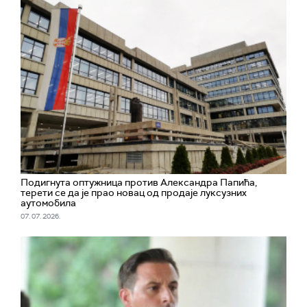
Подигнута оптужница против Александра Папића,
терети се да је прао новац од продаје луксузних
аутомобила
07. 07. 2026.