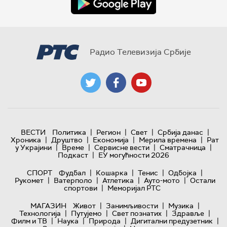
Радио Телевизија Србије
|
|
|
|
ВЕСТИ
Политика
Регион
Свет
Србија данас
|
|
|
|
Хроника
Друштво
Економија
Мерила времена
Рат
|
|
|
|
у Украјини
Време
Сервисне вести
Сматрачница
|
Подкаст
ЕУ могућности 2026
|
|
|
|
СПОРТ
Фудбал
Кошарка
Тенис
Одбојка
|
|
|
|
Рукомет
Ватерполо
Атлетика
Ауто-мото
Остали
|
спортови
Меморијал РТС
|
|
|
МАГАЗИН
Живот
Занимљивости
Музика
|
|
|
|
Технологијa
Путујемо
Свет познатих
Здравље
|
|
|
|
Филм и ТВ
Наука
Природа
Дигитални предузетник