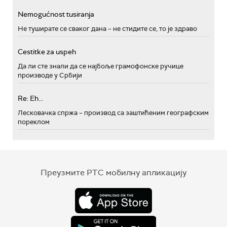
Nemogućnost tusiranja
Не туширате се сваког дана – не стидите се, то је здраво
Cestitke za uspeh
Да ли сте знали да се најбоље грамофонске ручице
производе у Србији
Re: Eh...
Лесковачка спржа – производ са заштићеним географским
пореклом
Преузмите РТС мобилну апликацију