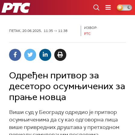
РТС
ИЗВОР:
ПЕТАК, 20.06.2025, 11:35 -> 11:38
РТС
Одређен притвор за
десеторо осумњичених за
прање новца
Виши суд у Београду одредио је притвор
осумњиченима да су као одговорна лица
више привредних друштава у претходном
периоду симулованим пословима