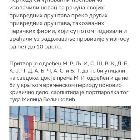
извлачили новац са рачуна својих
привредних друштава преко других
привредних друштава, такозваних
перачких фирми, који су потом подизали и
враћали уз задржавање провизије у износу
од пет до 10 одсто.
Притвор је одређен М. Р, Љ. И, С. Ш, В. К, Д. Б.
К, Ј. Ч, Д. А, Б. Ч, А. С. и Б. Т. да не би утицали
на сведоке, док је према М. Р. одређен и да не
би у кратком временском периоду поновио
кривично дело, саопштила је портпаролка тог
суда Милица Величковић.