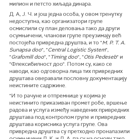
милион и петсто хиљада динара.
Д. А, Ј. Ч. и још једна особа, у овом тренутку
недоступна, као организатори групе
осмислили су план деловања тако да други
осумњичени, чланови групе преузимају већ
постојећа привредна друштва, и то "
М. P. Т. А.
Sunapsa doo
", "
Central Logistic System
",
"
Grafomill doo
", "
Timing doo
", "
Otis Pedeseb
" и
"Флексибилност доо". Потом су, како се
наводи, као одговорна лица тих привредних
друштава оверавали пословну документацију
неистините садржине.
"И то рачуне и отпремнице у којима је
неистинито приказиван промет робе, вршење
радова и услуга између наведених привредних
друштава под контролом групе и привредних
друштава корисника услуга групе. Ова
привредна друштва су претходно проналазили
осумњичени Д. К. и Д. А, па су на основу тако