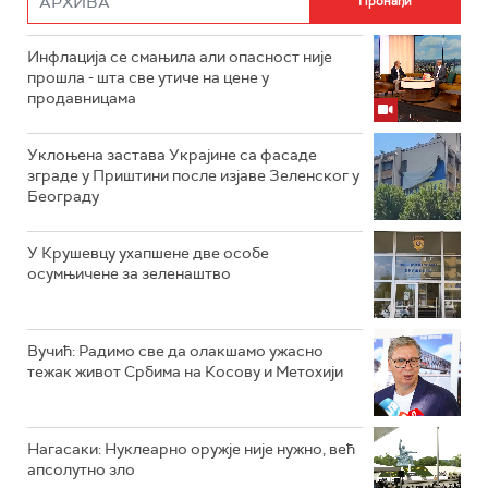
Инфлација се смањила али опасност није
прошла - шта све утиче на цене у
продавницама
Уклоњена застава Украјине са фасаде
зграде у Приштини после изјаве Зеленског у
Београду
У Крушевцу ухапшене две особе
осумњичене за зеленаштво
Вучић: Радимо све да олакшамо ужасно
тежак живот Србима на Косову и Метохији
Нагасаки: Нуклеарно оружје није нужно, већ
апсолутно зло