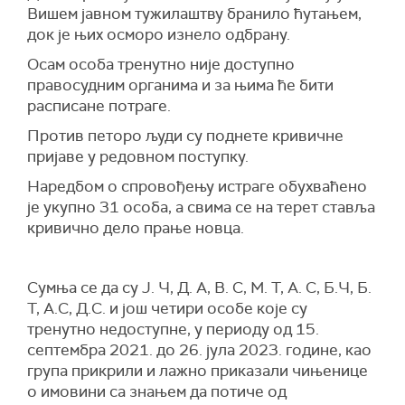
Вишем јавном тужилаштву бранило ћутањем,
док је њих осморо изнело одбрану.
Осам особа тренутно није доступно
правосудним органима и за њима ће бити
расписане потраге.
Против петоро људи су поднете кривичне
пријаве у редовном поступку.
Наредбом о спровођењу истраге обухваћено
је укупно 31 особа, а свима се на терет ставља
кривично дело прање новца.
Сумња се да су Ј. Ч, Д. А, В. С, М. Т, А. С, Б.Ч, Б.
Т, А.С, Д.С. и још четири особе које су
тренутно недоступне, у периоду од 15.
септембра 2021. до 26. јула 2023. године, као
група прикрили и лажно приказали чињенице
о имовини са знањем да потиче од