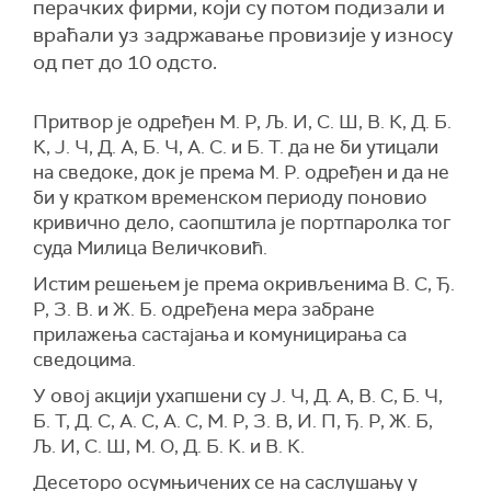
перачких фирми, који су потом подизали и
враћали уз задржавање провизије у износу
од пет до 10 одсто.
Притвор је одређен М. Р, Љ. И, С. Ш, В. К, Д. Б.
К, Ј. Ч, Д. А, Б. Ч, А. С. и Б. Т. да не би утицали
на сведоке, док је према М. Р. одређен и да не
би у кратком временском периоду поновио
кривично дело, саопштила је портпаролка тог
суда Милица Величковић.
Истим решењем је према окривљенима В. С, Ђ.
Р, З. В. и Ж. Б. одређена мера забране
прилажења састајања и комуницирања са
сведоцима.
У овој акцији ухапшени су Ј. Ч, Д. А, В. С, Б. Ч,
Б. Т, Д. С, А. С, А. С, М. Р, З. В, И. П, Ђ. Р, Ж. Б,
Љ. И, С. Ш, М. О, Д. Б. К. и В. К.
Десеторо осумњичених се на саслушању у