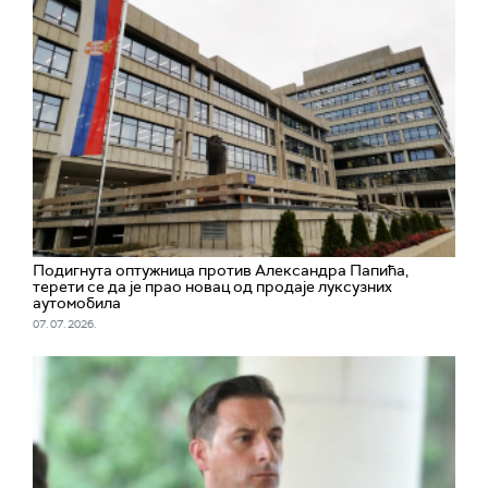
Подигнута оптужница против Александра Папића,
терети се да је прао новац од продаје луксузних
аутомобила
07. 07. 2026.