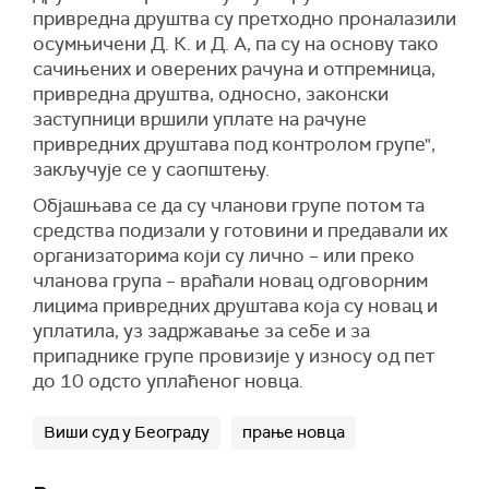
привредна друштва су претходно проналазили
осумњичени Д. К. и Д. А, па су на основу тако
сачињених и оверених рачуна и отпремница,
привредна друштва, односно, законски
заступници вршили уплате на рачуне
привредних друштава под контролом групе",
закључује се у саопштењу.
Објашњава се да су чланови групе потом та
средства подизали у готовини и предавали их
организаторима који су лично – или преко
чланова група – враћали новац одговорним
лицима привредних друштава која су новац и
уплатила, уз задржавање за себе и за
припаднике групе провизије у износу од пет
до 10 одсто уплаћеног новца.
Виши суд у Београду
прање новца