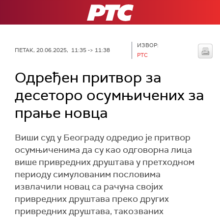
РТС
ИЗВОР:
ПЕТАК, 20.06.2025, 11:35 -> 11:38
РТС
Одређен притвор за
десеторо осумњичених за
прање новца
Виши суд у Београду одредио је притвор
осумњиченима да су као одговорна лица
више привредних друштава у претходном
периоду симулованим пословима
извлачили новац са рачуна својих
привредних друштава преко других
привредних друштава, такозваних