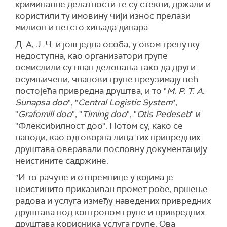
криминалне делатности те су стекли, држали и
користили ту имовину чији износ прелази
милион и петсто хиљада динара.
Д. А, Ј. Ч. и још једна особа, у овом тренутку
недоступна, као организатори групе
осмислили су план деловања тако да други
осумњичени, чланови групе преузимају већ
постојећа привредна друштва, и то "
М. P. Т. А.
Sunapsa doo
", "
Central Logistic System
",
"
Grafomill doo
", "
Timing doo
", "
Otis Pedeseb
" и
"Флексибилност доо". Потом су, како се
наводи, као одговорна лица тих привредних
друштава оверавали пословну документацију
неистините садржине.
"И то рачуне и отпремнице у којима је
неистинито приказиван промет робе, вршење
радова и услуга између наведених привредних
друштава под контролом групе и привредних
друштава корисника услуга групе. Ова