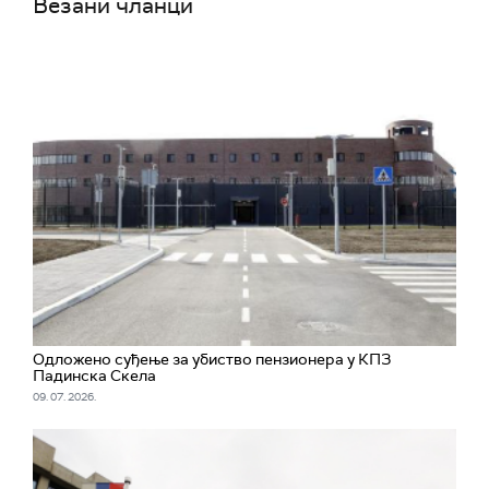
Везани чланци
Одложено суђење за убиство пензионера у КПЗ
Падинска Скела
09. 07. 2026.