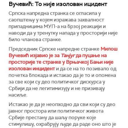
Вучевић: То није изолован ицидент
Српска напредна странка се огласила у
саоп
ш
тењу
у којем изражава захвалност
припадницима МУП-а на брзој реакцији и
наводи да у тренутку напада у просторији није
било
ч
ланова странке.
Председник Српске напредне странке
Милош
Вучевић изјавио је за
Танјуг
да пуцање на
просторије те странке у Врњачкој Бањи није
изолован инцидент
и да се на то позивало од
почетка блокада и истакао да је то и опомена
за све који су део политичког дискурса у
Србији да не легитимизују и не призивају
насиље.
Истакао је да је неопходно да сви који су део
јавног простора или политичког живота
Србије престану да шаљу поруке које
стимулишу, охрабрују људе да раде оно што је