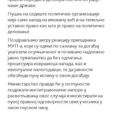
наше државе.
Пуцањ на седиште политичке организације
није само напад на имовину већ и на темељно
уставно право као што је право на политичко
деловање.
Поздрављамо хитру реакцију припадника
М
У
П-а
, који су одмах по сазнању за догађај
ухапсили осумњиченог и позивамо надлежно
јавно тужилаштво да без одлагања
процесуира извршиоца напада, као и
евентуалне налогодавце, те да јавности
обезбеди пуну истину о овом догађају.
Министарство правде ће у потпуности
подржати институционалне напоре у
расветљавању овог случаја и инсистирати на
пуној правној одговорности свих учесника у
овом гнусном чину.