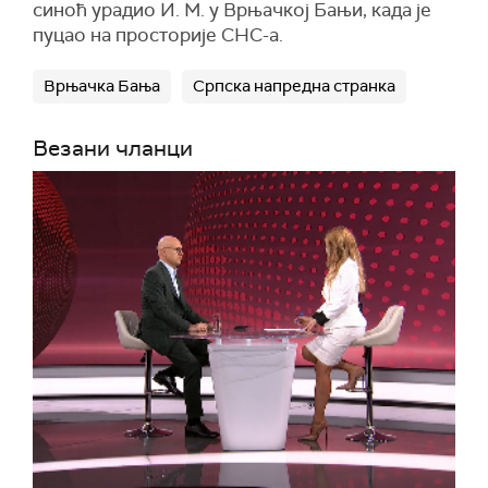
синоћ урадио И. М. у Врњачкој Бањи, када је
пуцао на просторије СНС-а.
Врњачка Бања
Српска напредна странка
Везани чланци