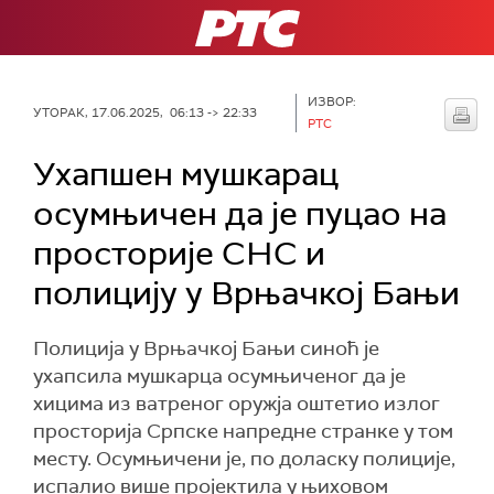
РТС
ИЗВОР:
УТОРАК, 17.06.2025, 06:13 -> 22:33
РТС
Ухапшен мушкарац
осумњичен да је пуцао на
просторије СНС и
полицију у Врњачкој Бањи
Полиција у Врњачкој Бањи синоћ је
ухапсила мушкарца осумњиченог да је
хицима из ватреног оружја оштетио излог
просторија Српске напредне странке у том
месту. Осумњичени је, по доласку полиције,
испалио више пројектила у њиховом