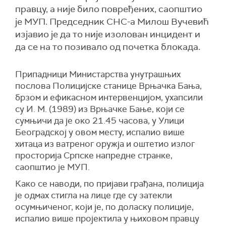
правцу, а није било повређених, саопштио
је МУП. Председник СНС-а Милош Вучевић
изјавио је да то није изолован инцидент и
да се на то позивало од почетка блокада.
Припадници Министарства унутрашњих
послова Полицијске станице Врњачка Бања,
брзом и ефикасном интервенцијом, ухапсили
су И. М. (1989) из Врњачке Бање, који се
сумњичи да је око 21.45 часова, у Улици
Београдској у овом месту, испалио више
хитаца из ватреног оружја и оштетио излог
просторија Српске напредне странке,
саопштио је МУП.
Како се наводи, по пријави грађана, полиција
је одмах стигла на лице где су затекли
осумњиченог, који је, по доласку полиције,
испалио више пројектила у њиховом правцу