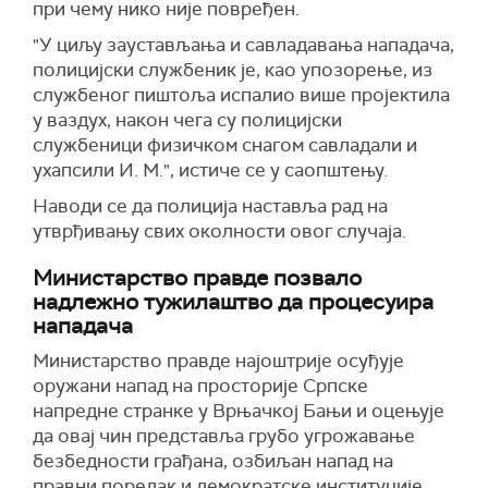
при чему нико није повређен.
"У циљу заустављања и савладавања нападача,
полицијски службеник је, као упозорење, из
службеног пиштоља испалио више пројектила
у ваздух, након чега су полицијски
службеници физичком снагом савладали и
ухапсили И. М.", истиче се у саопштењу.
Наводи се да полиција наставља рад на
утврђивању свих околности овог случаја.
Министарство правде
позвало
надлежно тужилаштво да
процесуира
нападача
Министарство правде најоштрије осуђује
оружани напад на просторије Српске
напредне странке у Врњачкој Бањи и оцењује
да овај чин представља грубо угрожавање
безбедности грађана, озбиљан напад на
правни поредак и демократске институције