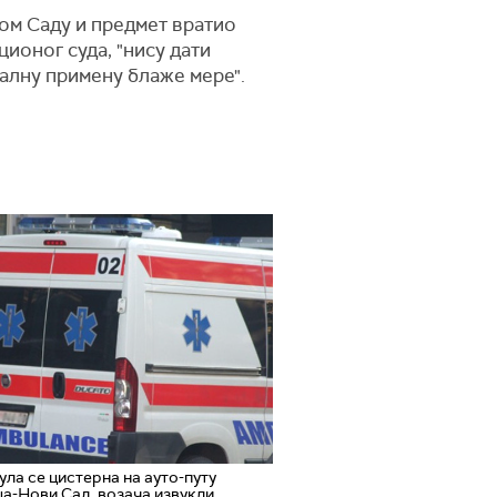
овом Саду и предмет вратио
ионог суда, "нису дати
уалну примену блаже мере".
ла се цистерна на ауто-путу
а-Нови Сад, возача извукли