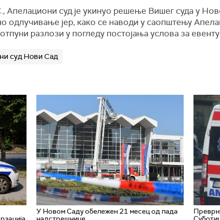
Д. С., Апелациони суд је укинуо решење Вишег суда у Н
о одлучивање јер, како се наводи у саопштењу Апелац
потпуни разлози у погледу постојања услова за евент
ни суд Нови Сад
У Новом Саду обележен 21 месец од пада
Преврну
рзација
надстрешнице
Суботиц