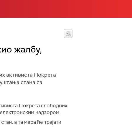
ио жалбу,
их активиста Покрета
пуштања стана са
тивиста Покрета слободних
са електронским надзором.
ан, а та мера ће трајати