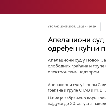
УТОРАК, 20.05.2025, 16:26 -> 16:29
Апелациони суд 
одређен кућни п
Апелациони суд у Новом Са
слободних грађана и групе С
електронским надзором.
Апелациони суд у Новом Сад
грађана и групе СТАВ и М. В.,
Њима је забрањено коришћење 
најдуже до 20. августа, наве