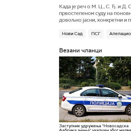
Када је реч о М. Ц., С. Ђ. и 
првостепеном суду на поновн
довољно јасни, конкретни и 
Нови Сад
ПСГ
Апелацио
Везани чланци
Заступник удружења "Новосадска
фабрика знања" ухапшен због малве