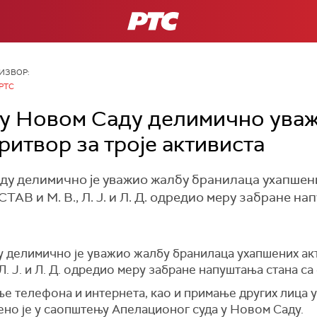
РТС
ИЗВОР:
РТС
у Новом Саду делимично уваж
ритвор за троје активиста
ду делимично је уважио жалбу бранилаца ухапшен
ТАВ и М. В., Л. Ј. и Л. Д. одредио меру забране на
у делимично је уважио жалбу бранилаца ухапшених ак
 Л. Ј. и Л. Д. одредио меру забране напуштања стана 
телефона и интернета, као и примање других лица у ст
дено је у саопштењу Апелационог суда у Новом Саду.