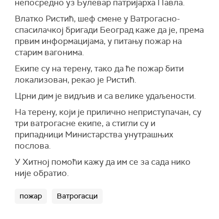
непосредно уз Булевар патријарха Павла.
Влатко Ристић, шеф смене у Ватрогасно-
спасилачкој бригади Београд каже да је, према
првим информацијама, у питању пожар на
старим вагонима.
Екипе су на терену, тако да ће пожар бити
локализован, рекао је Ристић.
Црни дим је видљив и са велике удаљености.
На терену, који је прилично неприступачан, су
три ватрогасне екипе, а стигли су и
припадници Министарства унутрашњих
послова.
У Хитној помоћи кажу да им се за сада нико
није обратио.
пожар
Ватрогасци