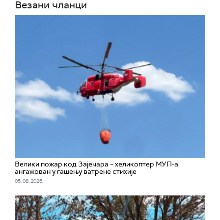
Везани чланци
Велики пожар код Зајечара – хеликоптер МУП-а
ангажован у гашењу ватрене стихије
05. 08. 2026.