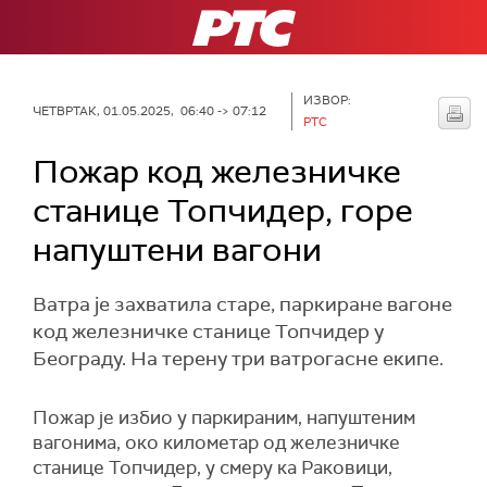
РТС
ИЗВОР:
ЧЕТВРТАК, 01.05.2025, 06:40 -> 07:12
РТС
Пожар код железничке
станице Топчидер, горе
напуштени вагони
Ватра је захватила старе, паркиране вагоне
код железничке станице Топчидер у
Београду. На терену три ватрогасне екипе.
Пожар је избио у паркираним, напуштеним
вагонима, око километар од железничке
станице Топчидер, у смеру ка Раковици,