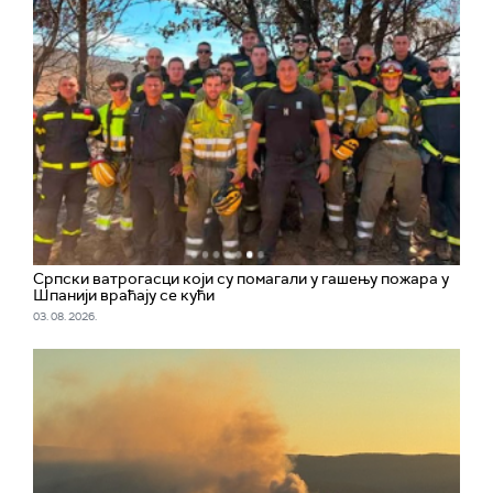
Српски ватрогасци који су помагали у гашењу пожара у
Шпанији враћају се кући
03. 08. 2026.