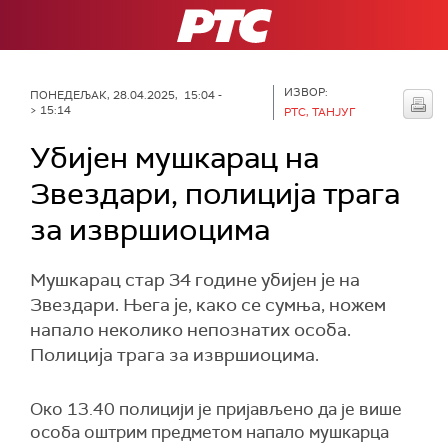
РТС
ИЗВОР:
ПОНЕДЕЉАК, 28.04.2025, 15:04 -
> 15:14
РТС, ТАНЈУГ
Убијен мушкарац на
Звездари, полиција трага
за извршиоцима
Мушкарац стар 34 године убијен је на
Звездари. Њега је, како се сумња, ножем
напало неколико непознатих особа.
Полиција трага за извршиоцима.
Око 13.40 полицији је пријављено да је више
особа оштрим предметом напало мушкарца