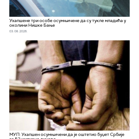
Ухапшенe три особе осумњичене да су тукле младића у
околини Нишке Бање
03. 08. 2026.
МУП: Ухапшен осумњичени да је оштетио буџет Србије