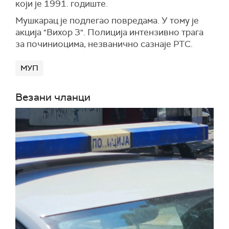
који је 1991. годиште.
Мушкарац је подлегао повредама. У тому је
акција "Вихор 3". Полиција интензивно трага
за починиоцима, незванично сазнаје РТС.
МУП
Везани чланци