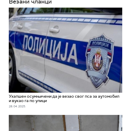
Везани чланци
Ухапшен осумњичени да је везао свог пса за аутомобил
и вукао га по улици
28. 04. 2025.