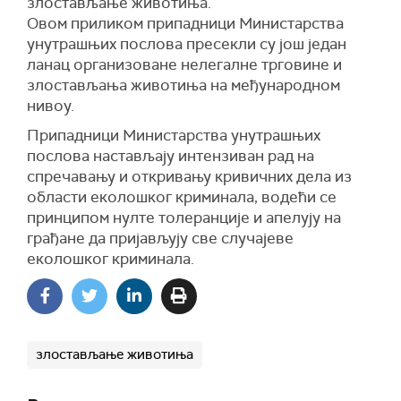
злостављање животиња.
Овом приликом припадници Министарства
унутрашњих послова пресекли су још један
ланац организоване нелегалне трговине и
злостављања животиња на међународном
нивоу.
Припадници Министарства унутрашњих
послова настављају интензиван рад на
спречавању и откривању кривичних дела из
области еколошког криминала, водећи се
принципом нулте толеранције и апелују на
грађане да пријављују све случајеве
еколошког криминала.
злостављање животиња