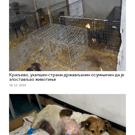
Краљево, ухапшен страни држављанин осумњичен да је
злостављао животиње
19. 12. 2024.