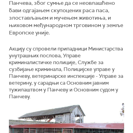
Панчева, због сумње да се неовлашћено
бави одгајањем скупоцених раса паса,
злостављањем и мучењем животиња, и
њиховом међународном трговином у земље
Европске уније.
Акцију су спровели припадници Министарства
унутрашњих послова, Управе
криминалистичке полиције, Службе за
сузбијање криминала, Полицијске управе у
Панчеву, ветеринарске инспекције - Управе за
ветерину, у сарадњи са Основним јавним
тужилаштвом у Панчеву и Основним судом у
Панчеву.