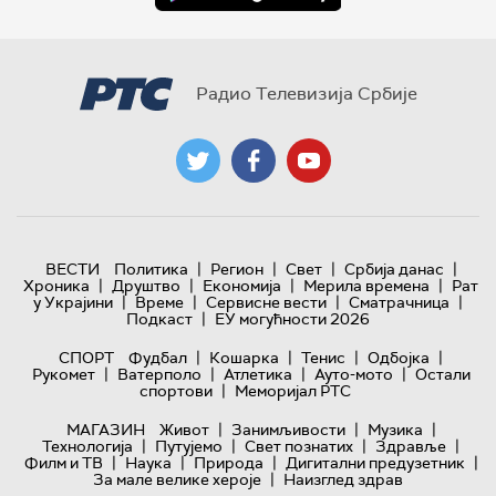
Радио Телевизија Србије
|
|
|
|
ВЕСТИ
Политика
Регион
Свет
Србија данас
|
|
|
|
Хроника
Друштво
Економија
Мерила времена
Рат
|
|
|
|
у Украјини
Време
Сервисне вести
Сматрачница
|
Подкаст
ЕУ могућности 2026
|
|
|
|
СПОРТ
Фудбал
Кошарка
Тенис
Одбојка
|
|
|
|
Рукомет
Ватерполо
Атлетика
Ауто-мото
Остали
|
спортови
Меморијал РТС
|
|
|
МАГАЗИН
Живот
Занимљивости
Музика
|
|
|
|
Технологијa
Путујемо
Свет познатих
Здравље
|
|
|
|
Филм и ТВ
Наука
Природа
Дигитални предузетник
|
За мале велике хероје
Наизглед здрав