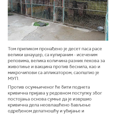
Том приликом пронађено је десет паса расе
велики шнауцер, са купираним - исеченим
реповима, велика количина разних лекова за
животиње и вакцина против беснила, као и
микрочипови са апликатором, саопштио је
МУП.
Против осумњиченог ће бити поднета
кривична пријава у редовном поступку због
постојања основа сумње да је извршио
кривична дела неовлашћено бављење
одређеном делатношћу и убијање и