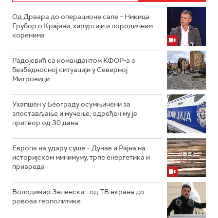
Од Дрвара до операционе сале – Никица
Грубор о Крајини, хирургији и породичним
коренима
Радојевић са командантом КФОР-а о
безбедносној ситуацији у Северној
Митровици
Ухапшен у Београду осумњичени за
злостављање и мучење, одређен му је
притвор од 30 дана
Европа на удару суше – Дунав и Рајна на
историјском минимуму, трпе енергетика и
привреда
Володимир Зеленски - од ТВ екрана до
ровова геополитике