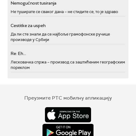
Nemogućnost tusiranja
Не туширате се сваког дана – не стидите се, то је здраво
Cestitke za uspeh
Да ли сте знали да се најбоље грамофонске ручице
производе у Србији
Re: Eh...
Лесковачка спржа – производ са заштићеним географским
пореклом
Преузмите РТС мобилну апликацију