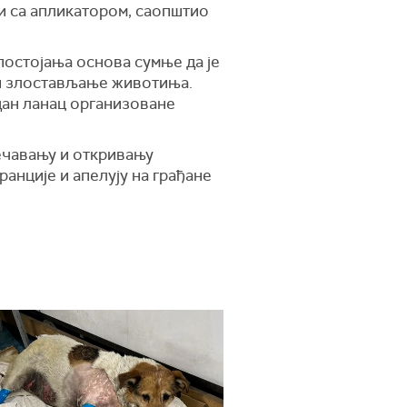
и са апликатором, саопштио
постојања основа сумње да је
и злостављање животиња.
дан ланац организоване
ечавању и откривању
анције и апелују на грађане