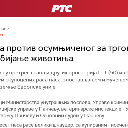
РТС
ЗВОР:
УП
а против осумњиченог за трго
убијање животиња
у претрес стана и других просторија Г. Ј. (50) из 
м скупоцених раса паса, злостављањем и мучење
земље Европске уније.
ици Министарства унутрашњих послова, Управе кримин
цијске управе у Панчеву, ветеринарске инспекције - 
вом у Панчеву и Основним судом у Панчеву.
есет паса расе велики шнауцер, са купираним - исече