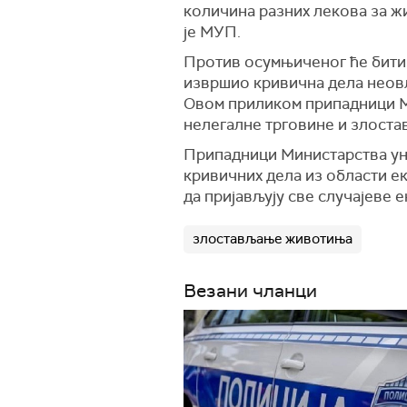
количина разних лекова за ж
је МУП.
Против осумњиченог ће бити 
извршио кривична дела неов
Овом приликом припадници М
нелегалне трговине и злост
Припадници Министарства ун
кривичних дела из области е
да пријављују све случајеве 
злостављање животиња
Везани чланци