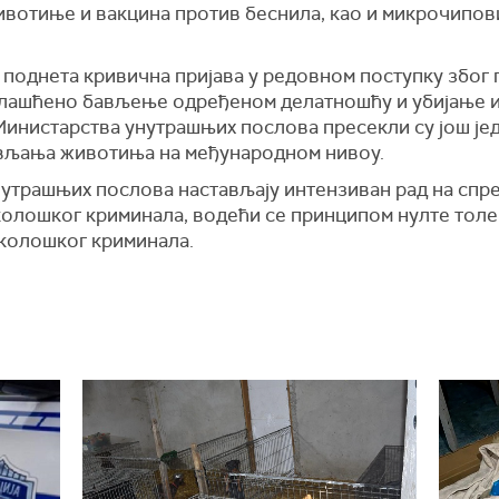
ивотиње и вакцина против беснила, као и микрочипов
поднета кривична пријава у редовном поступку због 
лашћено бављење одређеном делатношћу и убијање 
инистарства унутрашњих послова пресекли су још је
ављања животиња на међународном нивоу.
утрашњих послова настављају интензиван рад на спр
колошког криминала, водећи се принципом нулте толер
еколошког криминала.