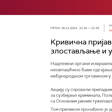
И
ПЕТАК, 06.12.2024, 21:34 -> 21:39
М
Кривична пријав
злостављање и 
Надлежни органи извршили с
неовлашћено бави одгајање
међународном трговином у 
Акцију су спровели припадн
за сузбијање криминала, Поли
са Основним јавним тужилашт
Том приликом пронађено је д