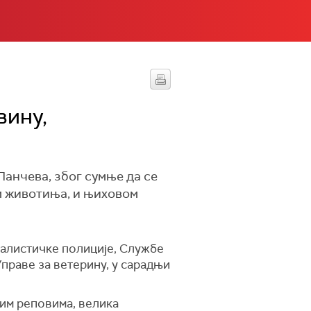
вину,
Панчева, због сумње да се
м животиња, и њиховом
алистичке полиције, Службе
Управе за ветерину, у сарадњи
ним реповима, велика