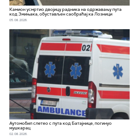
Камион усмртио двојицу радника на одржавању пута
код Змињака, обустављен саобраћај ка Лозници
05. 08. 2026.
Аутомобил слетео с пута код Батајнице, погинуо
мушкарац
02. 08. 2026.