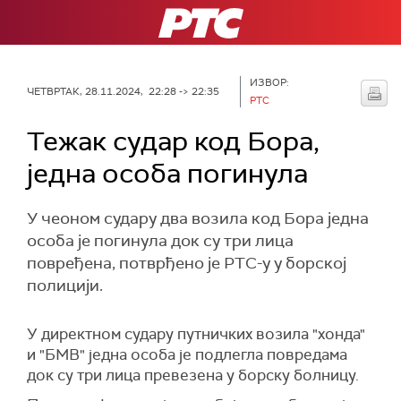
РТС
ИЗВОР:
ЧЕТВРТАК, 28.11.2024, 22:28 -> 22:35
РТС
Тежак судар код Бора,
једна особа погинула
У чеоном судару два возила код Бора једна
особа је погинула док су три лица
повређена, потврђено је РТС-у у борској
полицији.
У директном судару путничких возила "хонда"
и "БМВ" једна особа је подлегла повредама
док су три лица превезена у борску болницу.