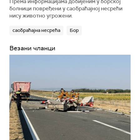
Према информацијама добијеним у борској
болници повређени у саобраћајној несрећи
нису животно угрожени.
саобраћајна несрећа
Бор
Везани чланци