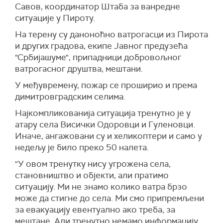
Савов, координатор Ш
таба за ванредне
ситуације у Пироту.
На терену су даноно
ћно ватрогасци из Пирота
и других градова, екипе Јавног предузећа
"Србијашуме", припадници добровољног
ватрогасног друштва, мештани.
У ме
ђувремену, пожар се проширио и према
димитровградским селима.
Најкомпликованија ситуација тренутно је у
атару села Виси
чки Одоровци и Гуленовци.
Иначе, ангажовани су и хеликоптери и само у
недељу је било преко 50 налета.
"
У овом тренутку нису угро
жена села,
становништво и објекти, али пратимо
ситуацију. Ми не знамо колико ватра брзо
може да стигне до села. Ми смо припремљени
за евакуацију евентуално ако треба, за
мештане. Али тренутно немамо информацију