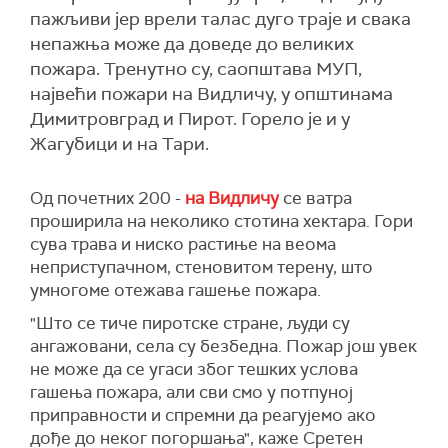
пажљиви јер врели талас дуго траје и свака
непажња може да доведе до великих
пожара. Тренутно су, саопштава МУП,
највећи пожари на Видличу, у општинама
Димитровград и Пирот. Горело је и у
Жагубици и на Тари.
Од по
четних 200 -
на Видличу
се ватра
проширила на неколико стотина хектара. Гори
сува трава и ниско растиње на веома
неприступачном, стеновитом терену, што
умногоме отежава гашење пожара.
"Што се тиче пиротске стране, људи су
ангажовани, села су безбедна. Пожар још увек
не може да се угаси због тешких услова
гашења пожара, али сви смо у потпуној
приправности и спремни да реагујемо ако
дође до неког погоршања", каже
Сретен