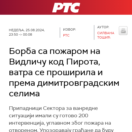
РТС
АУТОР:
ИЗВОР:
НЕДЕЉА, 25.08.2024,
СИЛВАНА
23:50 -> 00:08
РТС
ТОШИЋ
Борба са пожаром на
Видличу код Пирота,
ватра се проширила и
према димитровградским
селима
Припадници Сектора за ванредне
ситуацији имали су готово 200
интервенција, углавном због пожара на
отвореном. Упозоравају грађане да буду