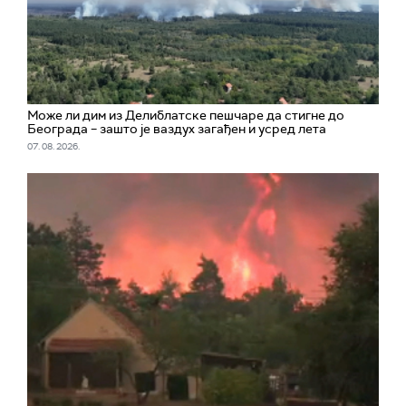
Може ли дим из Делиблатске пешчаре да стигне до
Београда – зашто је ваздух загађен и усред лета
07. 08. 2026.