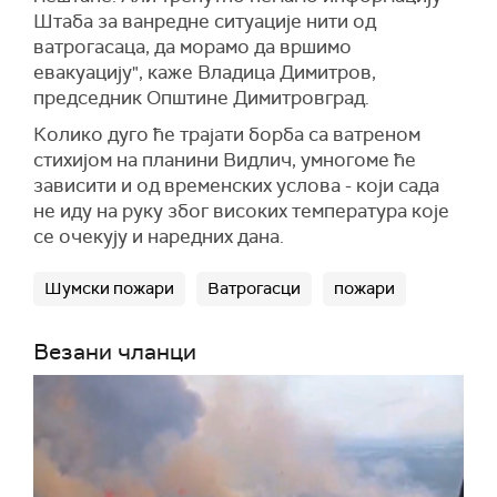
Штаба за ванредне ситуације нити од
ватрогасаца, да морамо да вршимо
евакуацију", каже
Владица Димитров,
председник Оп
штине
Димитровград.
Колико дуго
ће трајати борба са ватреном
стихијом на планини Видлич, умногоме ће
зависити и од временских услова - који сада
не иду на руку због високих температура које
се очекују и наредних дана.
Шумски пожари
Ватрогасци
пожари
Везани чланци