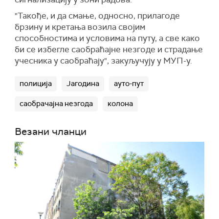
"Такође, и да смање, односно, прилагоде
брзину и кретања возила својим
способностима и условима на путу, а све како
би се избегле саобраћајне незгоде и страдање
учесника у саобраћају", закуључују у МУП-у.
полиција
Јагодина
ауто-пут
саобрачајна незгода
колона
Везани чланци