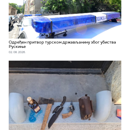
Одређен притвор турском држављанину због убиства
Рускиње
02. 08. 2026.