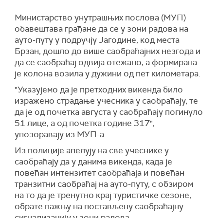
Министарство унутрашњих послова (МУП)
обавештава грађане да се у зони радова на
ауто-путу у подручју Јагодине, код места
Брзан, дошло до више саобраћајних незгода и
да се саобраћај одвија отежано, а формирана
је колона возила у дужини од пет километара.
"Указујемо да је претходних викенда било
изражено страдање учесника у саобраћају, те
да је од почетка августа у саобраћају погинуло
51 лице, а од почетка године 317",
упозоравају из МУП-а.
Из полиције апелују на све учеснике у
саобраћају да у данима викенда, када је
повећан интензитет саобраћаја и повећан
транзитни саобраћај на ауто-путу, с обзиром
на то да је тренутно крај туристичке сезоне,
обрате пажњу на постављену саобраћајну
сигнализацију у зони радова.