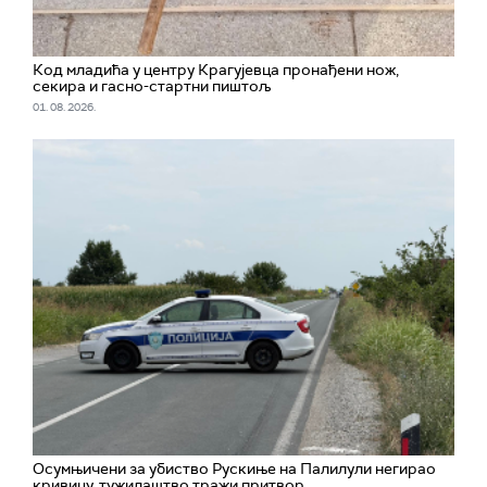
Код младића у центру Крагујевца пронађени нож,
секира и гасно-стартни пиштољ
01. 08. 2026.
Oсумњичени за убиство Рускиње на Палилули негирао
кривицу, тужилаштво тражи притвор