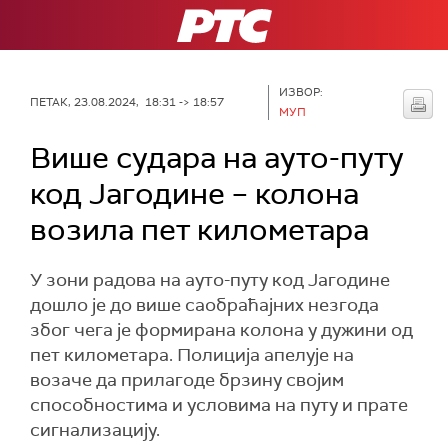
РТС
ИЗВОР:
ПЕТАК, 23.08.2024, 18:31 -> 18:57
МУП
Више судара на ауто-путу
код Јагодине – колона
возила пет километара
У зони радова на ауто-путу код Јагодине
дошло је до више саобраћајних незгода
због чега је формирана колона у дужини од
пет километара. Полиција апелује на
возаче да прилагоде брзину својим
способностима и условима на путу и прате
сигнализацију.