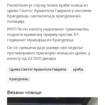
Расветљен је случај тешке крађе новца из
цркве Светог Архангела Гаврила у околини
Крагујевца, саопштила је крагујевачка
полиција.
МУП ће по налогу надлежног тужилаштва,
поднети кривичну пријаву против 47-
годишњег мушкарца из Крагујевца.
Он се сумњичи да је раније ове недеље
противправно присвојио новац из цркве, у
износу од 22.000 динара.
Црква Светог Архангела Гаврила
крађа
Крагујевац
Везани чланци