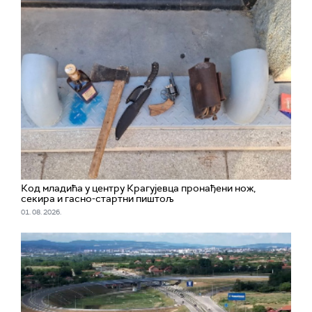
Код младића у центру Крагујевца пронађени нож,
секира и гасно-стартни пиштољ
01. 08. 2026.