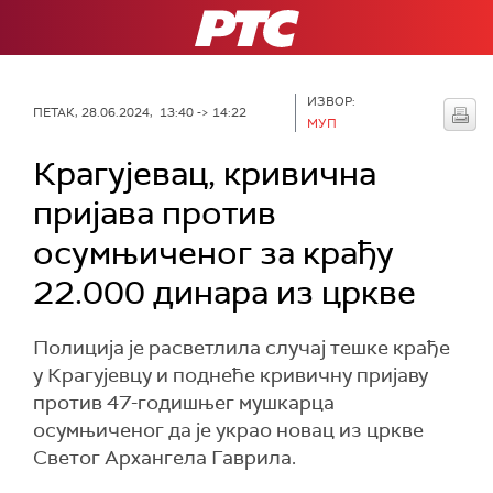
РТС
ИЗВОР:
ПЕТАК, 28.06.2024, 13:40 -> 14:22
МУП
Крагујевац, кривична
пријава против
осумњиченог за крађу
22.000 динара из цркве
Полиција је расветлила случај тешке крађе
у Крагујевцу и поднеће кривичну пријаву
против 47-годишњег мушкарца
осумњиченог да је украо новац из цркве
Светог Архангела Гаврила.