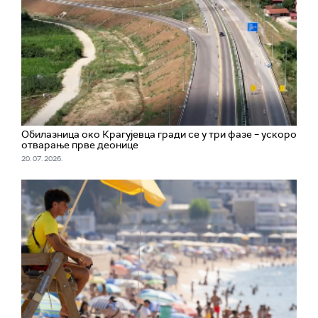
Обилазница око Крагујевца гради се у три фазе – ускоро
отварање прве деонице
20. 07. 2026.