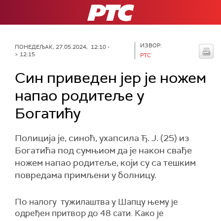
РТС
ИЗВОР:
ПОНЕДЕЉАК, 27.05.2024, 12:10 -
> 12:15
РТС
Син приведен јер је ножем
напао родитеље у
Богатићу
Полиција је, синоћ, ухапсила Ђ. Ј. (25) из
Богатића под сумњиом да је након свађе
ножем напао родитеље, који су са тешким
повредама примљени у болницу.
По налогу тужилаштва у Шапцу њему је
одређен притвор до 48 сати. Како је