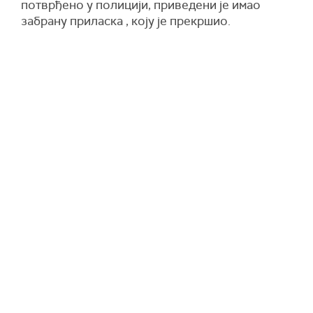
потврђено у полицији, приведени је имао
забрану приласка , коју је прекршио.