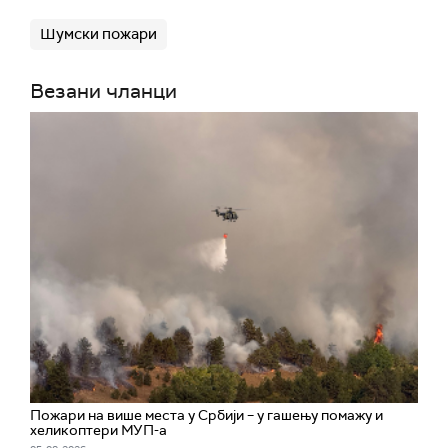
Шумски пожари
Везани чланци
Пожари на више места у Србији – у гашењу помажу и
хеликоптери МУП-а