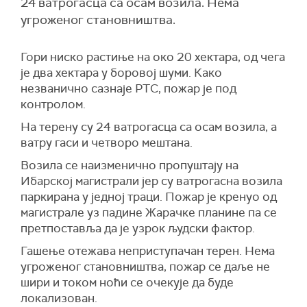
24 ватрогасца са осам возила. Нема
угроженог становништва.
Гори ниско растиње на око 20 хектара, од чега
је два хектара у боровој шуми. Како
незванично сазнаје РТС, пожар је под
контролом.
На терену су 24 ватрогасца са осам возила, а
ватру гаси и четворо мештана.
В
озила се наизменично пропуштају на
Ибарској магистрали јер су ватрогасна возила
паркирана у једној траци. Пожар је кренуо од
магистрале уз падине Жарачке планине па се
претпоставља да је узрок људски фактор.
Гашење отежава неприступачан терен. Нема
угроженог становништва, пожар се даље не
шири и током ноћи се очекује да буде
локализован.