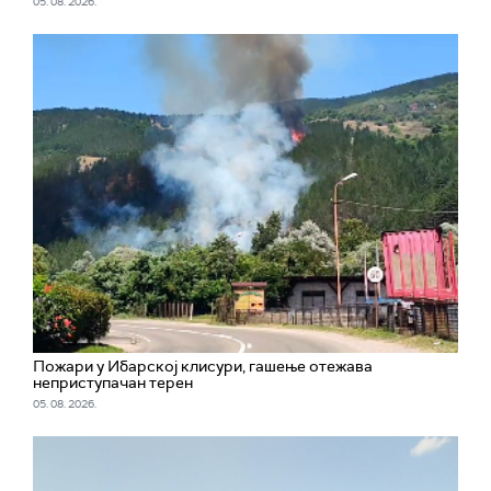
05. 08. 2026.
Пожари у Ибарској клисури, гашење отежава
неприступачан терен
05. 08. 2026.