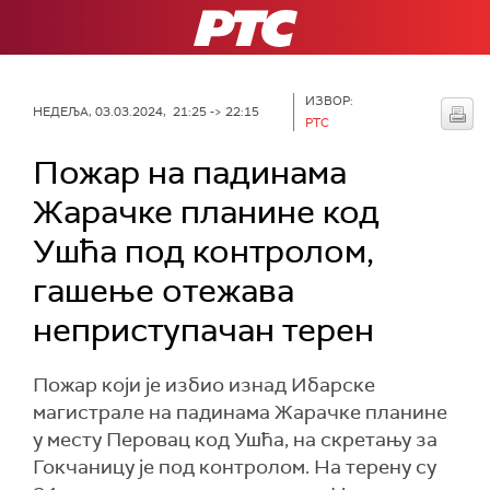
РТС
ИЗВОР:
НЕДЕЉА, 03.03.2024, 21:25 -> 22:15
РТС
Пожар на падинама
Жарачке планине код
Ушћа под контролом,
гашење отежава
неприступачан терен
Пожар који је избио изнад Ибарске
магистрале на падинама Жарачке планине
у месту Перовац код Ушћа, на скретању за
Гокчаницу је под контролом. На терену су