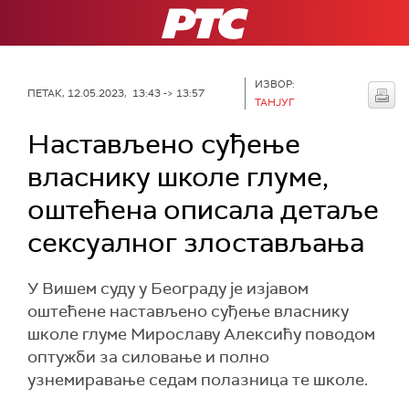
РТС
ИЗВОР:
ПЕТАК, 12.05.2023, 13:43 -> 13:57
ТАНЈУГ
Настављено суђење
власнику школе глуме,
оштећена описала детаље
сексуалног злостављања
У Вишем суду у Београду је изјавом
оштећене настављено суђење власнику
школе глуме Мирославу Алексићу поводом
оптужби за силовање и полно
узнемиравање седам полазница те школе.