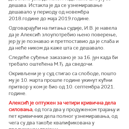
дешава. Истакла је да се узнемиравање
дешавало у периоду од новембра
2018.године до маја 2019.године.
Одговарајући на питања судије, И.В. је навела
да је Алексић злоупотребио њено поверење,
јер ју је познавао и претпоставио да је слаба и
да неће ником да каже шта се дешавало.
Следеће суђење заказано је за 16. јун када би
требало оштећена М.Ђ. да сведочи.
Окривљени је у суд стигао са слободе, пошто
му је 10. марта прошле године укинут кућни
притвор у ком је био од 10. септембра 2021.
године.
Алексић је оптужен за четири кривична дела
силовања
, од тога два у продуженом трајању и
пет кривичних дела полног узнемиравања, од
чега су два такође квалификована у