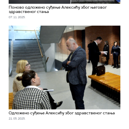
Поново одложено суђење Алексићу због његовог
здравственог стања
07. 11. 2025.
Одложено суђење Алексићу због здравственог стања
21. 05. 2025.