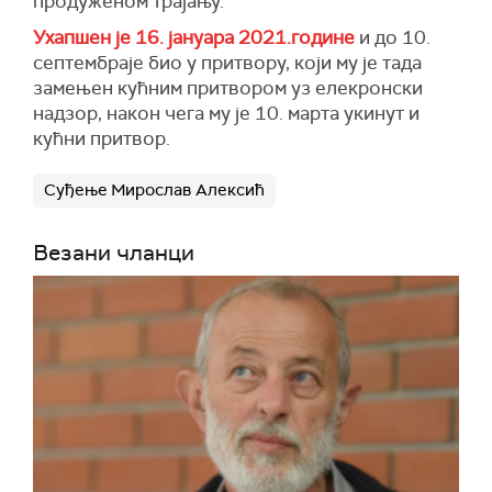
продуженом трајању.
Ухапшен је 16. јануара 2021.године
и до 10.
септембраје био у притвору, који му је тада
замењен кућним притвором уз елекронски
надзор, након чега му је 10. марта укинут и
кућни притвор.
Суђење Мирослав Алексић
Везани чланци