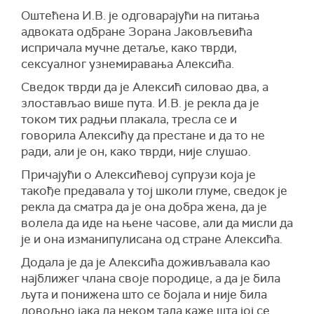
Оштећена И.В. је одговарајући на питања
адвоката одбране Зорана Јаковљевића
испричала мучне детаље, како тврди,
сексуалног узнемиравања Алексића.
Сведок тврди да је Алексић силовао два, а
злостављао више пута. И.В. је рекла да је
током тих радњи плакала, тресла се и
говорила Алексићу да престане и да то не
ради, али је он, како тврди, није слушао.
Причајући о Алексићевој супрузи која је
такође предавала у тој школи глуме, сведок је
рекла да сматра да је она добра жена, да је
волела да иде на њене часове, али да мисли да
је и она изманипулисана од стране Алексића.
Додала је да је Алексића доживљавала као
најближег члана своје породице, а да је била
љута и понижена што се бојала и није била
довољно јака да неком тада каже шта јој се