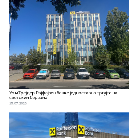
Уз мТрејдер Рајфајзен банке једноставно тргујте на
светским берзама
15. 07. 2026.