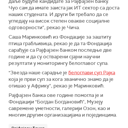
даље будуће кандидате за Рајфајзен банку.
Чуо сам да имате заиста јак ИТ сектор са доста
наших студената. И други би требало да се
угледају на висок степен овакве социјалне
одговорности“, рекао је Чича.
Саша Маринковић из Фондације за заштиту
птица грабљивица, рекао је да та Фондација
сарађује са Рајфајзен банком последње две
године и да су остварени сјајни научни
резултати у мониторингу белоглавог супа.
"
Звезда наше сарадње је
белоглави суп Рајка
која је први суп за кога званично знамо да је
отишао у Африку“, рекао је Маринковић.
Ра
јфајзен
банка ове године помогла је и
Фондацији "Богдан Богдановић“, Музеју
савремене уметности, галерији Озон, као и
многим другим организацијама и појединцима.