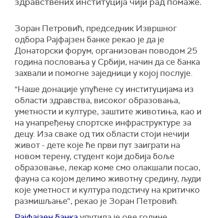
здравствених институција чији рад помаже.
Зоран Петровић, председник Извршног
одбора Рајфајзен банке рекао је да је
Донаторски форум, организован поводом 25
година пословања у Србији, начин да се банка
захвали и помогне заједници у којој послује.
"Наше донације упућене су институцијама из
области здравства, високог образовања,
уметности и културе, заштите животиња, као и
на унапређењу спортске инфраструктуре за
децу. Иза сваке од тих области стоји нечији
живот - дете које ће први пут заиграти на
новом терену, студент који добија боље
образовање, лекар коме смо олакшали посао,
фауна са којом делимо животну средину, људи
које уметност и култура подстичу на критичко
размишљање“, рекао је Зоран Петровић.
Ра
јфајзен
банка
упутила је ове године