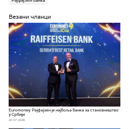
Рајфајзен банка
Везани чланци
Euromoney: Рајфајзен је најбоља банка за становништво
у Србији
20. 07. 2026.