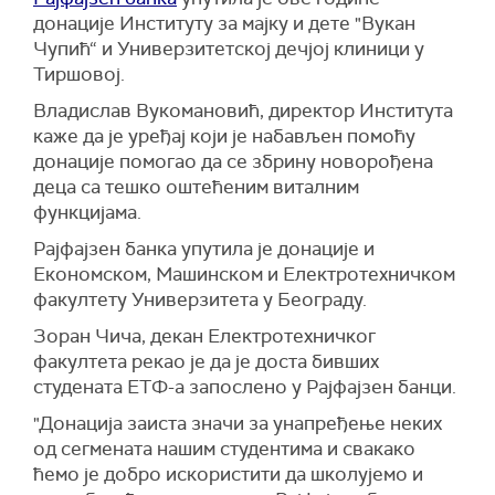
донације Институту за мајку и дете "Вукан
Чупић“ и Универзитетској дечјој клиници у
Тиршовој.
Владислав Вукомановић, директор Института
каже да је уређај који је набављен помоћу
донације помогао да се збрину новорођена
деца са тешко оштећеним виталним
функцијама.
Рајфајзен банка упутила је донације и
Економском, Машинском и Електротехничком
факултету Универзитета у Београду.
Зоран Чича, декан Електротехничког
факултета рекао је да је доста бивших
студената ЕТФ-а запослено у Рајфајзен банци.
"Донација заиста значи за унапређење неких
од сегмената нашим студентима и свакако
ћемо је добро искористити да школујемо и