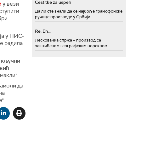
Cestitke za uspeh
м
у вези
ступити
Да ли сте знали да се најбоље грамофонске
ручице производе у Србији
бри
Re: Eh...
ја у НИС-
Лесковачка спржа – производ са
је радила
заштићеним географским пореклом
е кључни
овић
дмакли".
камоли да
на
".