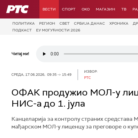
РТС
ВЕСТИ
СПОРТ
OKO
МАГАЗИН
ТВ
Р
ПОЛИТИКА
РЕГИОН
СВЕТ
СРБИЈА ДАНАС
ХРОНИКА
Д
ПОДКАСТ
ЕУ МОГУЋНОСТИ 2026
Читај ми!
ИЗВОР:
СРЕДА, 17.06.2026, 09:35 -> 15:49
РТС
ОФАК продужио МОЛ-у лице
НИС-а до 1. јула
Канцеларија за контролу страних средстава 
мађарском МОЛ-у лиценцу за преговоре о купов