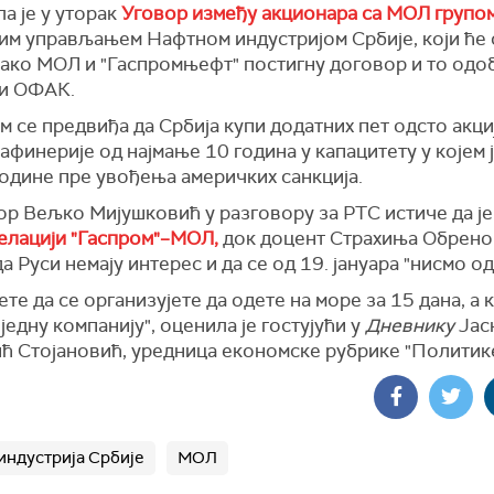
а је у уторак
Уговор између акционара са МОЛ групо
ћим управљањем Нафтном индустријом Србије, који ће 
у ако МОЛ и "Гаспромњефт" постигну договор и то одо
и ОФАК.
 се предвиђа да Србија купи додатних пет одсто акци
Рафинерије од најмање 10 година у капацитету у којем 
године пре увођења америчких санкција.
р Вељко Мијушковић у разговору за РТС истиче да ј
елацији "Гаспром"–МОЛ,
док доцент Страхиња Обрен
а Руси немају интерес и да се од 19. јануара "нисмо о
те да се организујете да одете на море за 15 дана, а 
једну компанију", оценила је гостујући у
Дневнику
Јас
ћ Стојановић, уредница економске рубрике "Политике
индустрија Србије
МОЛ