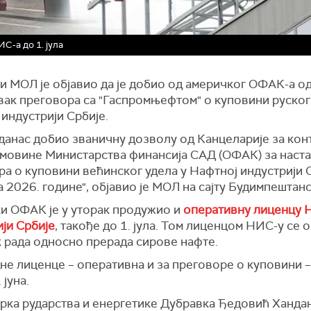
-а до 1. јула
и МОЛ је објавио да је добио од америчког ОФАК-а 
вак преговора са "Гаспромњефтом" о куповини руског
индустрији Србије.
 данас добио званичну дозволу од Канцеларије за кон
имовине Министарства финансија САД (ОФАК) за наст
а о куповини већинског удела у Нафтној индустрији С
ла 2026. године", објавио је МОЛ на сајту Будимпештан
и ОФАК је у уторак продужио и
оперативну лиценцу 
ји Србије
, такође до 1. јула. Том лиценцом НИС-у се 
к рада односно прерада сирове нафте.
не лиценце – оперативна и за преговоре о куповини 
 јуна.
рка рударства и енергетике Дубравка Ђедовић Ханда