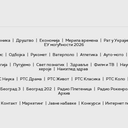
|
|
|
|
оника
Друштво
Економија
Мерила времена
Рат у Украји
ЕУ могућности 2026
|
|
|
|
|
|
ис
Одбојка
Рукомет
Ватерполо
Атлетика
Ауто-мото
|
|
|
|
|
гијa
Путујемо
Свет познатих
Здравље
Филм и ТВ
Нау
|
хероје
Наизглед здрав
|
|
|
|
С Наука
РТС Драма
РТС Живот
РТС Класика
РТС Коло
|
|
|
 Београд 3
Београд 202
Радио Плетеница
Радио Рокенро
Архив
|
|
|
|
Контакт
Маркетинг
Јавне набавке
Конкурси
Интернет п