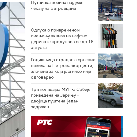
Путничка возила најдуже
чекају на Батровцима
Одлука о привременом
смањењу акциза на нафтне
деривате продужава се до 16.
августа
Годишњица страдања српских
цивила на Петровачкој цести,
злочина за који још нико није
одговарао
Три полицајца МУП-а Србије
приведена на Јарињу –
двојица пуштена, један
задржан