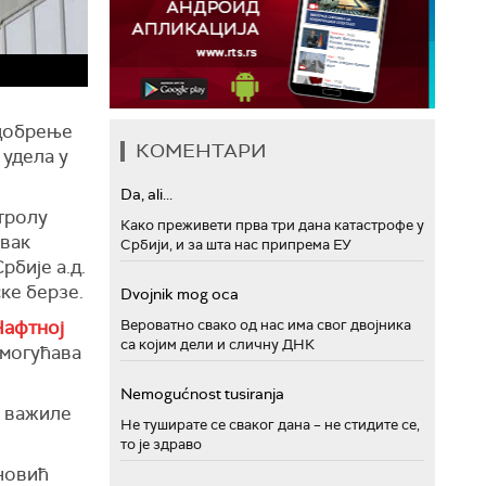
одобрење
КОМЕНТАРИ
 удела у
Da, ali...
тролу
Како преживети прва три дана катастрофе у
авак
Србији, и за шта нас припрема ЕУ
рбије а.д.
ске берзе.
Dvojnik mog oca
Нафтној
Вероватно свако од нас има свог двојника
са којим дели и сличну ДНК
омогућава
Nemogućnost tusiranja
– важиле
Не туширате се сваког дана – не стидите се,
то је здраво
новић