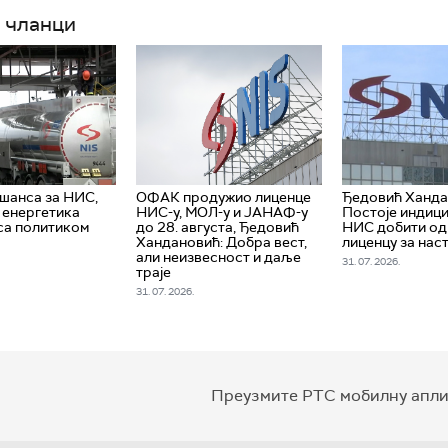
 чланци
 шанса за НИС,
ОФАК продужио лиценце
Ђедовић Ханда
е енергетика
НИС-у, МОЛ-у и ЈАНАФ-у
Постоје индици
са политиком
до 28. августа, Ђедовић
НИС добити о
Хандановић: Добра вест,
лиценцу за нас
али неизвесност и даље
31. 07. 2026.
траје
31. 07. 2026.
Преузмите РТС мобилну апли