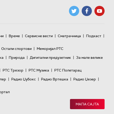
|
|
|
|
|
ни
Време
Сервисне вести
Сматрачница
Подкаст
|
Остали спортови
Меморијал РТС
|
|
|
ка
Природа
Дигитални предузетник
За мале велике
|
|
|
РТС Трезор
РТС Музика
РТС Полетарац
|
|
|
|
лер
Радио Џубокс
Радио Вртешка
Радио Џезер
ортал
МАПА САЈТА