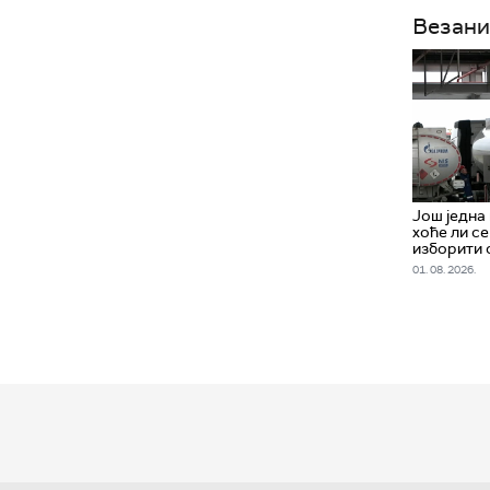
Везани
Још једна
хоће ли с
изборити 
01. 08. 2026.