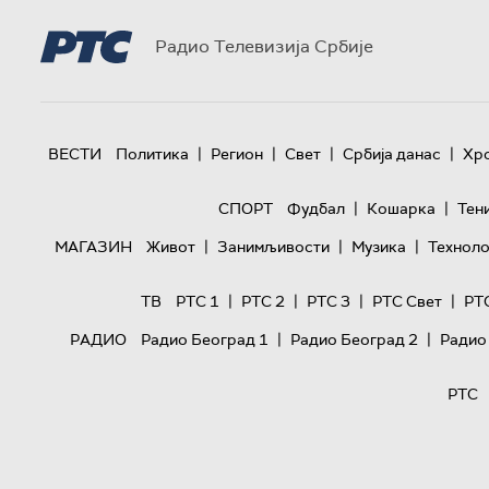
Радио Телевизија Србије
|
|
|
|
ВЕСТИ
Политика
Регион
Свет
Србија данас
Хр
|
|
СПОРТ
Фудбал
Кошарка
Тен
|
|
|
МАГАЗИН
Живот
Занимљивости
Музика
Техноло
|
|
|
|
ТВ
РТС 1
РТС 2
РТС 3
РТС Свет
РТ
|
|
РАДИО
Радио Београд 1
Радио Београд 2
Радио
РТС