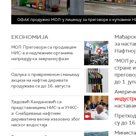
ОФАК продужио МОЛ-у лиценцу за преговоре о куповини НИС
ЕКОНОМИЈА
Мађарск
за наста
МОЛ: Преговори са продавцем
Нафтној 
НИС-а и надлежним органима
напредују ка завршној фази
"МОЛ је
стране 
преговор
Одлука о привременом смањењу
акциза на нафтне деривате
до 1. ју
продужава се до 16. августа
Америчк
индустри
Ђедовић Хандановић са
настава
представницима НИС-а и УНКС-
а: Снабдевање нафтним
Претход
дериватима веома изазовно због
су до 16.
ниског водостаја
Министа