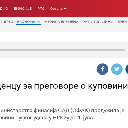
АДИО
ЕМИСИЈЕ
РТС
Остало
РУШТВО
ЕКОНОМИЈА
МЕРИЛА ВРЕМЕНА
РАТ У УКРАЈИНИ
ВРЕМ
нцу за преговоре о куповини
Министарства финасија САД (ОФАК) продужила је
ини руског удела у НИС-у до 1. јула.