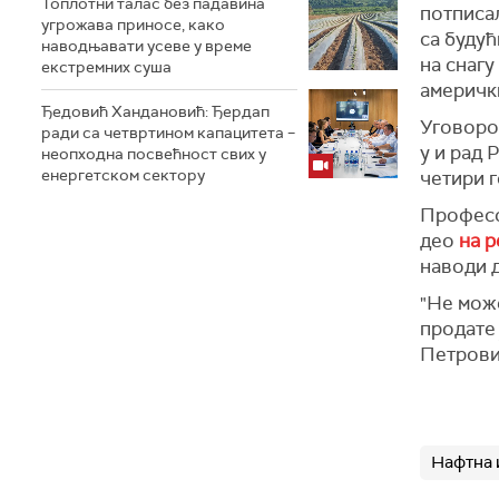
Топлотни талас без падавина
потписал
угрожава приносе, како
са буду
наводњавати усеве у време
на снаг
екстремних суша
америчк
Ђедовић Хандановић: Ђердап
Уговором
ради са четвртином капацитета –
у и рад 
неопходна посвећност свих у
енергетском сектору
четири 
Професо
део
на р
наводи д
"Не може
продате 
Петрови
Нафтна 