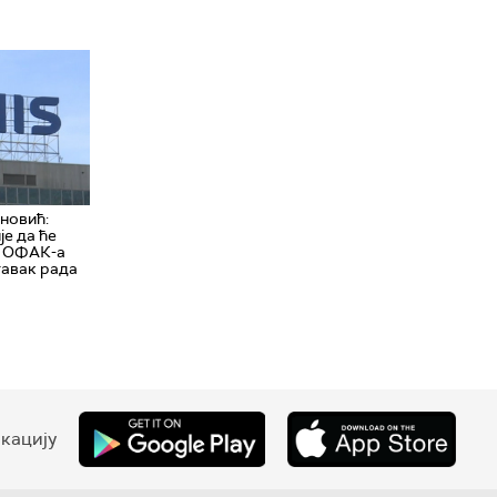
новић:
је да ће
д ОФАК-а
тавак рада
кацију