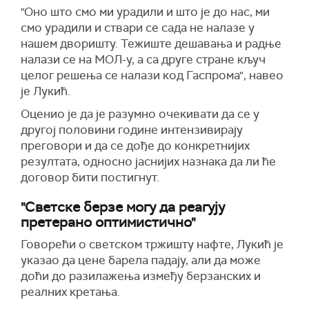
"Оно што смо ми урадили и што је до нас, ми
смо урадили и ствари се сада не налазе у
нашем дворишту. Тежиште дешавања и радње
налази се на МОЛ-у, а са друге стране кључ
целог решења се налази код Гаспрома", навео
је Лукић.
Оценио је да је разумно очекивати да се у
другој половини године интензивирају
преговори и да се дође до конкретнијих
резултата, односно јаснијих назнака да ли ће
договор бити постигнут.
"Светске берзе могу да реагују
претерано оптимистично"
Говорећи о светском тржишту нафте, Лукић је
указао да цене барела падају, али да може
доћи до разилажења између берзанских и
реалних кретања.