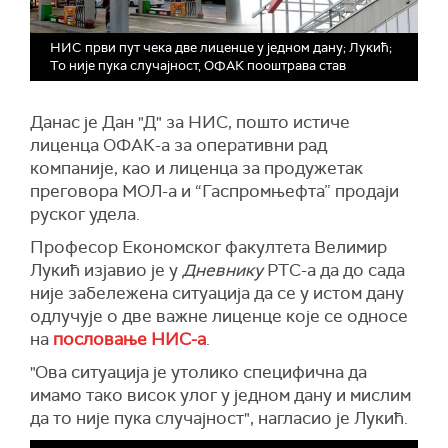
НИС први пут чека две лиценце у једном дану; Лукић;
То није пука случајност, ОФАК пооштрава став
Данас је Дан "Д" за НИС, пошто истиче
лиценца ОФАК-а за оперативни рад
компаније, као и лиценца за продужетак
преговора МОЛ-а и “Гаспромњефта” продаји
руског удела.
Професор Економског факултета Велимир
Лукић изјавио је у
Дневнику
РТС-а да до сада
није забележена ситуација да се у истом дану
одлучује о две важне лиценце које се односе
на
пословање НИС-а
.
"Ова ситуација је утолико специфична да
имамо тако висок улог у једном дану и мислим
да то није пука случајност", нагласио је Лукић.