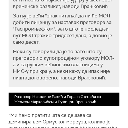
временске разлике", наводи Врањковић.
За њу је већи "знак питања" да ли ће МОЛ
добити лиценцу за наставак преговора за
"Гаспромњефтом", зато што је последњи
пут МОЛ тражио тридесет дана, а добио је
само десет.
Неки су говорили да је то зато што су
преговори о купопродајном уговору МОЛ-
а и са руским већинским власницима у
НИС-у при крају, а неки кажу да ипак није
ништа договорено, наводи Врањковић.
Разговор Николине Ракић и Горана Степића са
Жељком Марковићем и Ружицом Врањковић
"Ми ћемо пратити шта се дешава са
деминирањем Ормуског мореуза, колико је