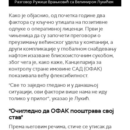
Разговор Ружице Врањковић са Велимиром Лукићем
Како је објаснио, од почетка године два
фактора су кључно утицала на позитивне
одлуке о оперативној лиценци. Први је
чињеница да су започети преговори о
преузимању већинског удела у компанији, а
други компликације у глобалном снабдевању
нафтом изазване блискоисточним сукобом,
због чега је, како каже, Канцеларија за
контролу стране имовине САД (ОФАК)
показивала већу флексибилност.
"Све то заједно гледано и у данашњој
ситуацији, ови фактори више нама не иду
толико у прилог", указао је Лукић.
"Очигледно да ОФАК пооштрава свој
став"
Према његовим речима, стиче се утисак да