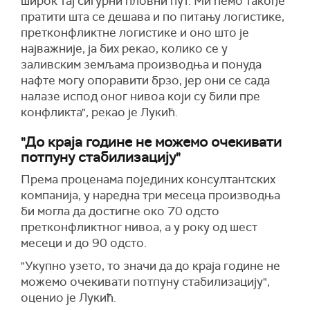
широк тај сигурни пловни пут. Ми ћемо такође
пратити шта се дешава и по питању логистике,
претконфликтне логистике и оно што је
најважније, ја бих рекао, колико се у
заливским земљама производња и понуда
нафте могу опоравити брзо, јер они се сада
налазе испод оног нивоа који су били пре
конфликта", рекао је Лукић.
"До краја године не можемо очекивати
потпуну стабилизацију"
Према проценама појединих консултантских
компанија, у наредна три месеца производња
би могла да достигне око 70 одсто
претконфликтног нивоа, а у року од шест
месеци и до 90 одсто.
"Укупно узето, то значи да до краја године не
можемо очекивати потпуну стабилизацију",
оценио је Лукић.