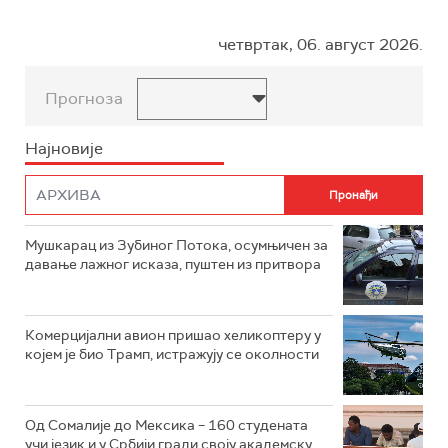
четвртак, 06. август 2026.
Прогноза
Најновије
Мушкарац из Зубиног Потока, осумњичен за
давање лажног исказа, пуштен из притвора
Комерцијални авион пришао хеликоптеру у
којем је био Трамп, истражују се околности
Од Сомалије до Мексика – 160 студената
учи језик и у Србији гради своју академску