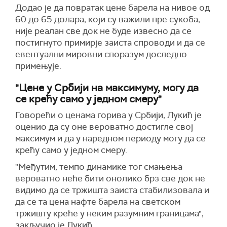
Додао је да повратак цене барела на нивое од
60 до 65 долара, који су важили пре сукоба,
није реалан све док не буде извесно да се
постигнуто примирје заиста спроводи и да се
евентуални мировни споразум доследно
примењује.
"Цене у Србији на максимуму, могу да
се крећу само у једном смеру"
Говорећи о ценама горива у Србији, Лукић је
оценио да су оне вероватно достигле свој
максимум и да у наредном периоду могу да се
крећу само у једном смеру.
"Међутим, темпо динамике тог смањења
вероватно неће бити онолико брз све док не
видимо да се тржишта заиста стабилизовала и
да се та цена нафте барела на светском
тржишту креће у неким разумним границама",
закључио је Лукић.