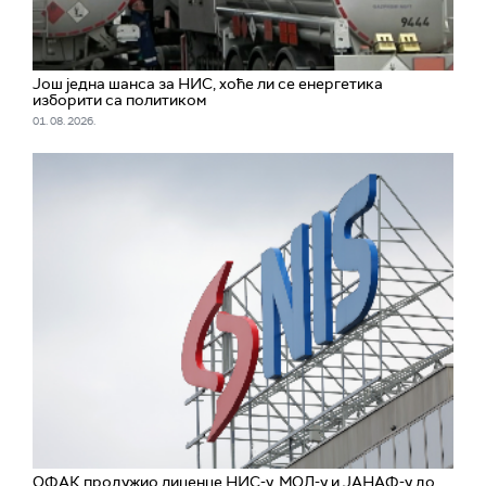
Још једна шанса за НИС, хоће ли се енергетика
изборити са политиком
01. 08. 2026.
ОФАК продужио лиценце НИС-у, МОЛ-у и ЈАНАФ-у до