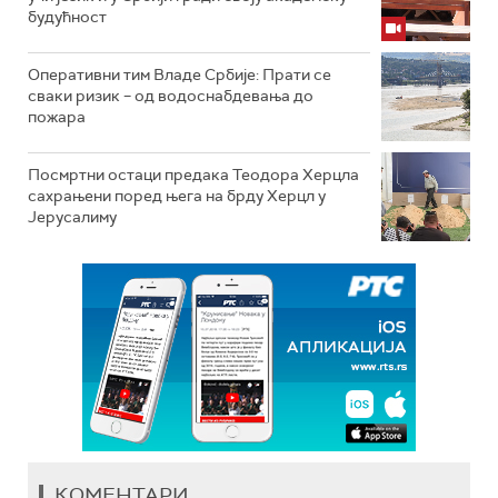
будућност
Оперативни тим Владе Србије: Прати се
сваки ризик – од водоснабдевања до
пожара
Посмртни остаци предака Теодора Херцла
сахрањени поред њега на брду Херцл у
Јерусалиму
КОМЕНТАРИ