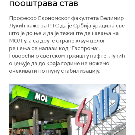
пооштрава став
Професор Економског факултета Велимир
Лукић каже за РТС да је Србија урадила све
што је до ње и да је тежиште дешавања на
МОЛ-у, а са друге стране кључ целог
решења се налази код "Гаспрома".
Говорећи о светском тржишту нафте, Лукић
оцењује да до краја године не можемо
очекивати потпуну стабилизацију.