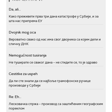
Da, ali...
Како преживети прва три дана катастрофе у Србији, и за
шта нас припрема ЕУ
Dvojnik mog oca
Вероватно свако од нас има свог двојника са којим дели и
сличну ДНК
Nemogućnost tusiranja
Не туширате се сваког дана – не стидите се, то је здраво
Cestitke za uspeh
Да ли сте знали да се најбоље грамофонске ручице
производе у Србији
Re: Eh...
Лесковачка спржа – производ са заштићеним географским
пореклом