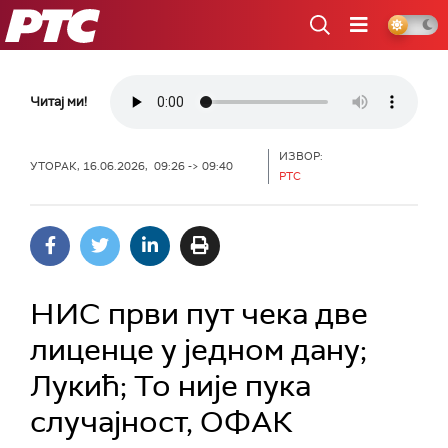
РТС
Читај ми!
ИЗВОР:
УТОРАК, 16.06.2026, 09:26 -> 09:40
РТС
НИС први пут чека две
лиценце у једном дану;
Лукић; То није пука
случајност, ОФАК