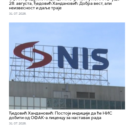
28. августа, Ђедовић Хандановић: Добра вест, али
неизвесност и даље траје
31. 07. 2026.
Ђедовић Хандановић: Постоје индиције да ће НИС
добити од ОФАК-а лиценцу за наставак рада
31. 07. 2026.