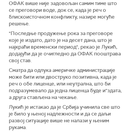
ОФАК више није задовољан самим тиме што
се преговори воде, док се, када је реч о
блискоисточном конфликту, назире могуће
решење.
"Последње продужење рока за преговоре
које је издато, дато је на десет дана, што је
најкраћи временски период", рекао је Лукић,
додајући да је очигледно да ОФАК пооштрава
свој став.
Сматра да одлука америчке администрације
може бити или двоструко позитивна, када је
реч о обе лиценце, или неутрална, што би
подразумевало да једна лиценца буде и"здата,
а друга стављена на чекање.
Лукић је истакао да је Србија учинила све што
је било у њеној надлежности и да се даљи
развој ситуације више не налази у њеним
рукама.