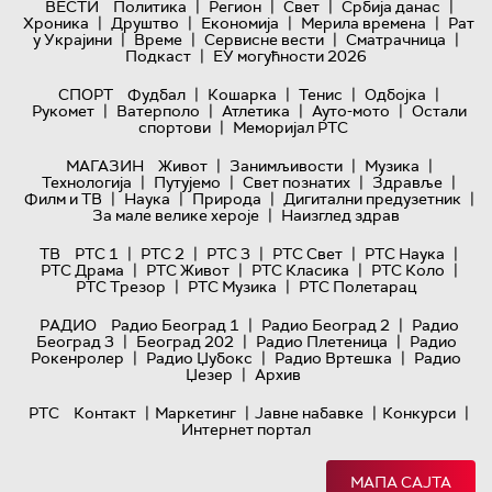
|
|
|
|
ВЕСТИ
Политика
Регион
Свет
Србија данас
|
|
|
|
Хроника
Друштво
Економија
Мерила времена
Рат
|
|
|
|
у Украјини
Време
Сервисне вести
Сматрачница
|
Подкаст
ЕУ могућности 2026
|
|
|
|
СПОРТ
Фудбал
Кошарка
Тенис
Одбојка
|
|
|
|
Рукомет
Ватерполо
Атлетика
Ауто-мото
Остали
|
спортови
Меморијал РТС
|
|
|
МАГАЗИН
Живот
Занимљивости
Музика
|
|
|
|
Технологијa
Путујемо
Свет познатих
Здравље
|
|
|
|
Филм и ТВ
Наука
Природа
Дигитални предузетник
|
За мале велике хероје
Наизглед здрав
|
|
|
|
|
ТВ
РТС 1
РТС 2
РТС 3
РТС Свет
РТС Наука
|
|
|
|
РТС Драма
РТС Живот
РТС Класика
РТС Коло
|
|
РТС Трезор
РТС Музика
РТС Полетарац
|
|
РАДИО
Радио Београд 1
Радио Београд 2
Радио
|
|
|
Београд 3
Београд 202
Радио Плетеница
Радио
|
|
|
Рокенролер
Радио Џубокс
Радио Вртешка
Радио
|
Џезер
Архив
|
|
|
|
РТС
Контакт
Маркетинг
Јавне набавке
Конкурси
Интернет портал
МАПА САЈТА