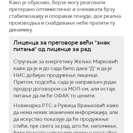
Како је објаснио, берзе могу реаговати
претерано оптимистично и очекивати брзу
стабилизацију и опоравак понуде, док реална
производња и снабдевање неће пратити ту
динамику.
Лиценца за преговоре већи "знак
питања" од лиценце за рад
Стручњак за енергетику Жељко Марковић
каже да је и до сада било дана "Д" и да је
НИС добијао продужење лиценце.
Притом, подсећа, сада је направљен један
продор договором са МОЛ-ом, али остаје
питање да ли ће ОФАК то ценити.
Новинарка РТС-а Ружица Врањковић каже
да нема неких званичних информација, али
да искуство показује да ће продужење
стићи, пре свега за рад, што ће, напомиње,
бити познато најкасније ујутру у шест због