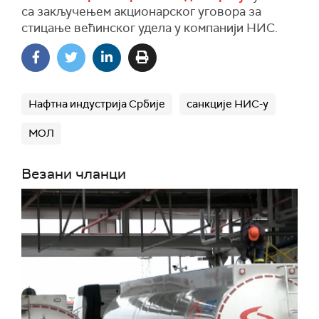
са закључењем акционарског уговора за
стицање већинског удела у компанији НИС.
Нафтна индустрија Србије
санкције НИС-у
МОЛ
Везани чланци