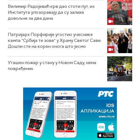
Велимир Радојевић крв дао стоти пут, из
Института упозоравају да су залихе
довољне за два дана
Патријарх Порфирије угостио учеснике
кампа "Србија те зове" у Храму Светог Саве:
Дошли сте на корен онога што јесмо
Угашен пожар у стану у Новом Саду, нема
повређених