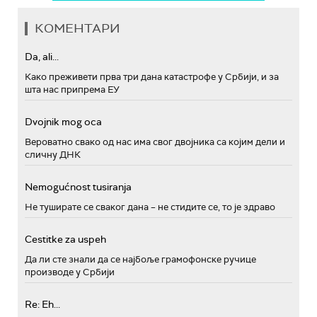
КОМЕНТАРИ
Da, ali...
Како преживети прва три дана катастрофе у Србији, и за
шта нас припрема ЕУ
Dvojnik mog oca
Вероватно свако од нас има свог двојника са којим дели и
сличну ДНК
Nemogućnost tusiranja
Не туширате се сваког дана – не стидите се, то је здраво
Cestitke za uspeh
Да ли сте знали да се најбоље грамофонске ручице
производе у Србији
Re: Eh...