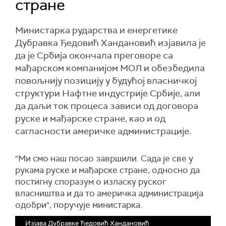
стране
Министарка рударства и енергетике
Дубравка Ђедовић Хандановић изјавила је
да је Србија окончала преговоре са
мађарском компанијом МОЛ и обезбедила
повољнију позицију у будућој власничкој
структури Нафтне индустрије Србије, али
да даљи ток процеса зависи од договора
руске и мађарске стране, као и од
сагласности америчке администрације.
"Ми смо наш посао завршили. Сада је све у
рукама руске и мађарске стране, односно да
постигну споразум о изласку руског
власништва и да то америчка администрација
одобри", поручује министарка.
Изјава Дубравке Ђедовић Хандановић