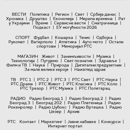
|
|
|
|
ВЕСТИ
Политика
Регион
Свет
Србија данас
|
|
|
|
Хроника
Друштво
Економија
Мерила времена
Рат
|
|
|
|
у Украјини
Време
Сервисне вести
Сматрачница
|
Подкаст
ЕУ могућности 2026
|
|
|
|
СПОРТ
Фудбал
Кошарка
Тенис
Одбојка
|
|
|
|
Рукомет
Ватерполо
Атлетика
Ауто-мото
Остали
|
спортови
Меморијал РТС
|
|
|
МАГАЗИН
Живот
Занимљивости
Музика
|
|
|
|
Технологијa
Путујемо
Свет познатих
Здравље
|
|
|
|
Филм и ТВ
Наука
Природа
Дигитални предузетник
|
За мале велике хероје
Наизглед здрав
|
|
|
|
|
ТВ
РТС 1
РТС 2
РТС 3
РТС Свет
РТС Наука
|
|
|
|
РТС Драма
РТС Живот
РТС Класика
РТС Коло
|
|
РТС Трезор
РТС Музика
РТС Полетарац
|
|
РАДИО
Радио Београд 1
Радио Београд 2
Радио
|
|
|
Београд 3
Београд 202
Радио Плетеница
Радио
|
|
|
Рокенролер
Радио Џубокс
Радио Вртешка
Радио
|
Џезер
Архив
|
|
|
|
РТС
Контакт
Маркетинг
Јавне набавке
Конкурси
Интернет портал