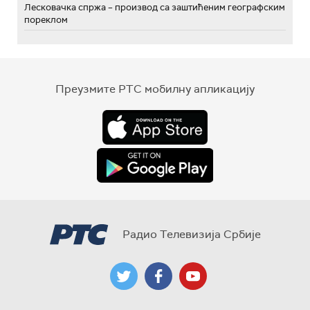
Лесковачка спржа – производ са заштићеним географским
пореклом
Преузмите РТС мобилну апликацију
Радио Телевизија Србије