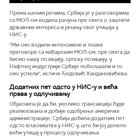
Према њеним речима, Србија је у разговорима
са МОЛ-ом водила рачуна пре свега о заштити
државних интереса и јачању свог утицаја у
НИС-у.
"Ми смо водили интензивне и тешке
преговоре са мађарским МОЛ-ом, пре свега да
бисмо нашу позицију, српску позицију, у
Нафтној индустрији Србије побољшали и то
смо успели", истиче Ђедовић Хандановићева.
Додатних пет одсто у НИС-у и већа
права у одлучивању
Објаснила је да би, уколико трансакција буде
реализована и добије одобрење америчке
администрације, Србија добила додатних пет
одсто власништва у НИС-у, што би јој донело
већи утицај у процесу одлучивања.