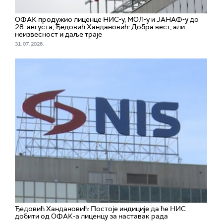
ОФАК продужио лиценце НИС-у, МОЛ-у и ЈАНАФ-у до
28. августа, Ђедовић Хандановић: Добра вест, али
неизвесност и даље траје
31. 07. 2026.
Ђедовић Хандановић: Постоје индиције да ће НИС
добити од ОФАК-а лиценцу за наставак рада