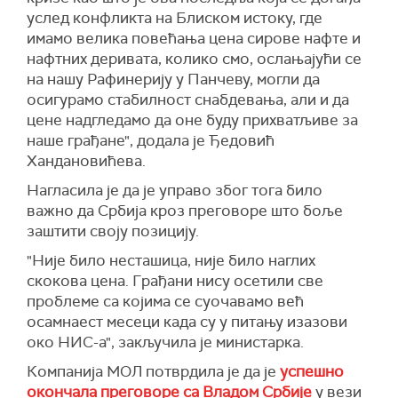
услед конфликта на Блиском истоку, где
имамо велика повећања цена сирове нафте и
нафтних деривата, колико смо, ослањајући се
на нашу Рафинерију у Панчеву, могли да
осигурамо стабилност снабдевања, али и да
цене надгледамо да оне буду прихватљиве за
наше грађане", додала је Ђедовић
Хандановићева.
Нагласила је да је управо због тога било
важно да Србија кроз преговоре што боље
заштити своју позицију.
"Није било несташица, није било наглих
скокова цена. Грађани нису осетили све
проблеме са којима се суочавамо већ
осамнаест месеци када су у питању изазови
око НИС-а", закључила је министарка.
Компанија МОЛ потврдила је да је
успешно
окончала преговоре са Владом Србије
у вези