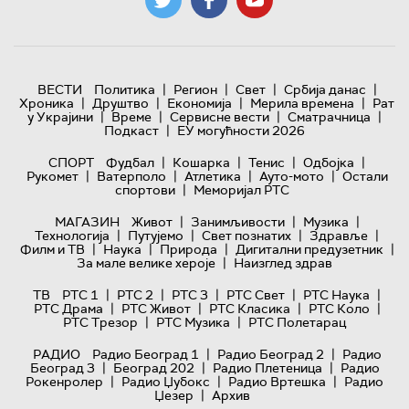
|
|
|
|
ВЕСТИ
Политика
Регион
Свет
Србија данас
|
|
|
|
Хроника
Друштво
Економија
Мерила времена
Рат
|
|
|
|
у Украјини
Време
Сервисне вести
Сматрачница
|
Подкаст
ЕУ могућности 2026
|
|
|
|
СПОРТ
Фудбал
Кошарка
Тенис
Одбојка
|
|
|
|
Рукомет
Ватерполо
Атлетика
Ауто-мото
Остали
|
спортови
Меморијал РТС
|
|
|
МАГАЗИН
Живот
Занимљивости
Музика
|
|
|
|
Технологијa
Путујемо
Свет познатих
Здравље
|
|
|
|
Филм и ТВ
Наука
Природа
Дигитални предузетник
|
За мале велике хероје
Наизглед здрав
|
|
|
|
|
ТВ
РТС 1
РТС 2
РТС 3
РТС Свет
РТС Наука
|
|
|
|
РТС Драма
РТС Живот
РТС Класика
РТС Коло
|
|
РТС Трезор
РТС Музика
РТС Полетарац
|
|
РАДИО
Радио Београд 1
Радио Београд 2
Радио
|
|
|
Београд 3
Београд 202
Радио Плетеница
Радио
|
|
|
Рокенролер
Радио Џубокс
Радио Вртешка
Радио
|
Џезер
Архив