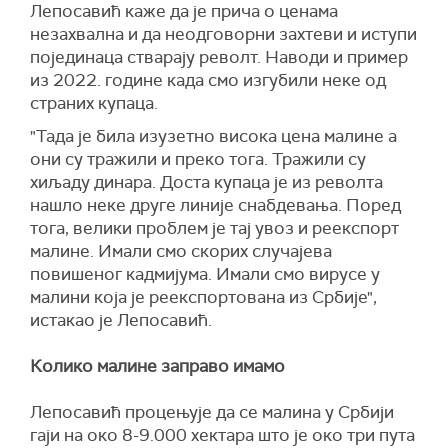
Лепосавић каже да је прича о ценама
незахвална и да неодговорни захтеви и иступи
појединаца стварају револт. Наводи и пример
из 2022. године када смо изгубили неке од
страних купаца.
"Тада је била изузетно висока цена малине а
они су тражили и преко тога. Тражили су
хиљаду динара. Доста купаца је из револта
нашло неке друге линије снабдевања. Поред
тога, велики проблем је тај увоз и реекспорт
малине. Имали смо скорих случајева
повишеног кадмијума. Имали смо вирусе у
малини која је реекспортована из Србије",
истакао је Лепосавић.
Колико малине заправо имамо
Лепосавић процењује да се малина у Србији
гаји на око 8-9.000 хектара што је око три пута