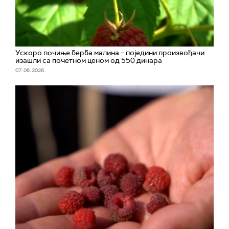
Ускоро почиње берба малина – поједини произвођачи
изашли са почетном ценом од 550 динара
07. 06. 2026.