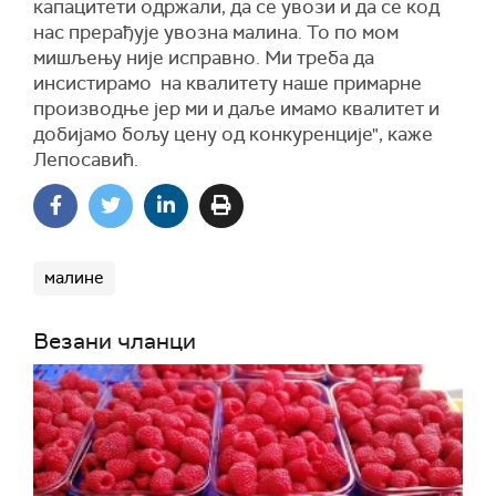
капацитети одржали, да се увози и да се код
нас прерађује увозна малина. То по мом
мишљењу није исправно. Ми треба да
инсистирамо на квалитету наше примарне
производње јер ми и даље имамо квалитет и
добијамо бољу цену од конкуренције", каже
Лепосавић.
малине
Везани чланци