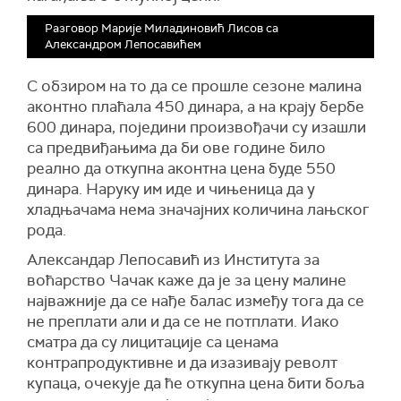
Разговор Марије Миладиновић Лисов са
Александром Лепосавићем
С обзиром на то да се прошле сезоне малина
аконтно плаћала 450 динара, а на крају бербе
600 динара, поједини произвођачи су изашли
са предвиђањима да би ове године било
реално да откупна аконтна цена буде 550
динара. Наруку им иде и чињеница да у
хладњачама нема значајних количина лањског
рода.
Александар Лепосавић из Института за
воћарство Чачак каже да је за цену малине
најважније да се нађе балас између тога да се
не преплати али и да се не потплати. Иако
сматра да су лицитације са ценама
контрапродуктивне и да изазивају револт
купаца, очекује да ће откупна цена бити боља