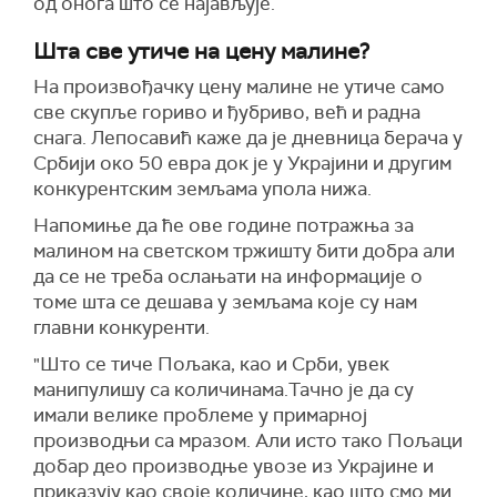
од онога што се најављује.
Шта све утиче на цену малине?
На произвођачку цену малине не утиче само
све скупље гориво и ђубриво, већ и радна
снага. Лепосавић каже да је дневница берача у
Србији око 50 евра док је у Украјини и другим
конкурентским земљама упола нижа.
Напомиње да ће ове године потражња за
малином на светском тржишту бити добра али
да се не треба ослањати на информације о
томе шта се дешава у земљама које су нам
главни конкуренти.
"Што се тиче Пољака, као и Срби, увек
манипулишу са количинама.Тачно је да су
имали велике проблеме у примарној
производњи са мразом. Али исто тако Пољаци
добар део производње увозе из Украјине и
приказују као своје количине, као што смо ми