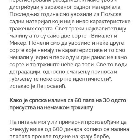
дистрибуцију зараженог садног материјала.
Последњих година смо увозили из Пољске
садни материјал који није имао карактеристике
тражених сората. Свет тражи најквалитетнију
малину а то су само две сорте - Вималет и
Микер. Почели смо да увозимо и неке друге
сорте које немају те карактеристике и то смо
мешали у једном периоду и дан данас мешамо
сорте и то тржиште неће да трпи. Све то води
деградацији, односно смањењу приноса и
губљењу те неке сортне идентичности",
истакао је Лепосавић.
Како је српска малина са 60 пала на 30 одсто
присуства на немачком тржишту
На питање могу ли примарни произвођачи да
очекују више од 600 динара колико се малина
плаћала прошле године на крају бербе,