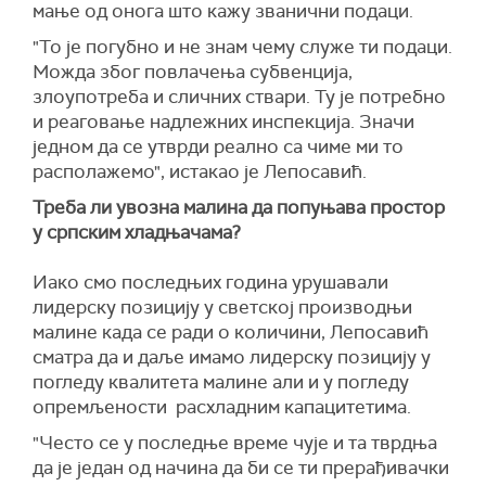
мање од онога што кажу званични подаци.
"То је погубно и не знам чему служе ти подаци.
Можда због повлачења субвенција,
злоупотреба и сличних ствари. Ту је потребно
и реаговање надлежних инспекција. Значи
једном да се утврди реално са чиме ми то
располажемо", истакао је Лепосавић.
Треба ли увозна малина да попуњава простор
у српским хладњачама?
Иако смо последњих година урушавали
лидерску позицију у светској производњи
малине када се ради о количини, Лепосавић
сматра да и даље имамо лидерску позицију у
погледу квалитета малине али и у погледу
опремљености расхладним капацитетима.
"Често се у последње време чује и та тврдња
да је један од начина да би се ти прерађивачки