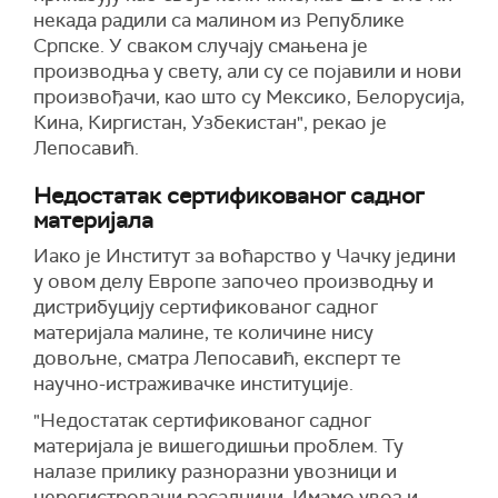
некада радили са малином из Републике
Српске. У сваком случају смањена је
производња у свету, али су се појавили и нови
произвођачи, као што су Мексико, Белорусија,
Кина, Киргистан, Узбекистан", рекао је
Лепосавић.
Недостатак сертификованог садног
материјала
Иако је Институт за воћарство у Чачку једини
у овом делу Европе започео производњу и
дистрибуцију сертификованог садног
материјала малине, те количине нису
довољне, сматра Лепосавић, експерт те
научно-истраживачке институције.
"Недостатак сертификованог садног
материјала је вишегодишњи проблем. Ту
налазе прилику разноразни увозници и
нерегистровани расадници. Имамо увоз и