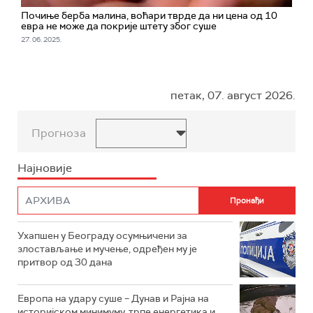
Почиње берба малина, воћари тврде да ни цена од 10
евра не може да покрије штету због суше
27. 06. 2025.
петак, 07. август 2026.
Прогноза
Најновије
Ухапшен у Београду осумњичени за
злостављање и мучење, одређен му је
притвор од 30 дана
Европа на удару суше – Дунав и Рајна на
историјском минимуму, трпе енергетика и