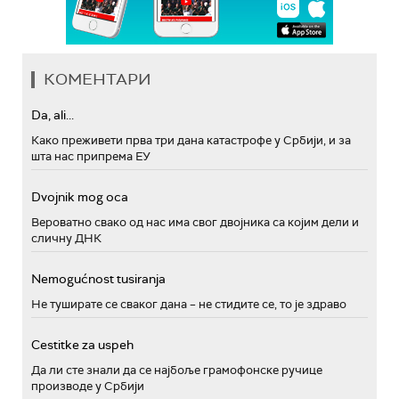
КОМЕНТАРИ
Da, ali...
Како преживети прва три дана катастрофе у Србији, и за
шта нас припрема ЕУ
Dvojnik mog oca
Вероватно свако од нас има свог двојника са којим дели и
сличну ДНК
Nemogućnost tusiranja
Не туширате се сваког дана – не стидите се, то је здраво
Cestitke za uspeh
Да ли сте знали да се најбоље грамофонске ручице
производе у Србији