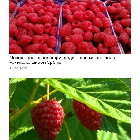
Министарство пољопривреде: Почиње контрола
малињака широм Србије
11. 06. 2026.