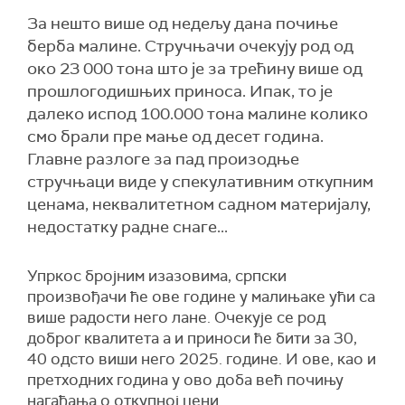
За нешто више од недељу дана почиње
берба малине. Стручњачи очекују род од
око 23 000 тона што је за трећину више од
прошлогодишњих приноса. Ипак, то је
далеко испод 100.000 тона малине колико
смо брали пре мање од десет година.
Главне разлоге за пад произодње
стручњаци виде у спекулативним откупним
ценама, неквалитетном садном материјалу,
недостатку радне снаге...
Упркос бројним изазовима, српски
произвођачи ће ове године у малињаке ући са
више радости него лане. Очекује се род
доброг квалитета а и приноси ће бити за 30,
40 одсто виши него 2025. године. И ове, као и
претходних година у ово доба већ почињу
нагађања о откупној цени.