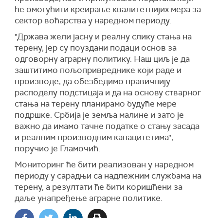
ће омогућити креирање квалитетнијих мера за
сектор воћарства у наредном периоду.
"Држава жели јасну и реалну слику стања на
терену, јер су поуздани подаци основ за
одговорну аграрну политику. Наш циљ је да
заштитимо пољопривреднике који раде и
производе, да обезбедимо правичнију
расподелу подстицаја и да на основу стварног
стања на терену планирамо будуће мере
подршке. Србија је земља малине и зато је
важно да имамо тачне податке о стању засада
и реалним производним капацитетима",
поручио је Гламочић.
Мониторинг ће бити реализован у наредном
периоду у сарадњи са надлежним службама на
терену, а резултати ће бити коришћени за
даље унапређење аграрне политике.