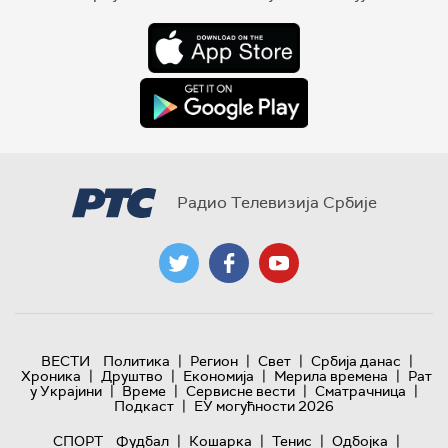
Радио Телевизија Србије
|
|
|
|
ВЕСТИ
Политика
Регион
Свет
Србија данас
|
|
|
|
Хроника
Друштво
Економија
Мерила времена
Рат
|
|
|
|
у Украјини
Време
Сервисне вести
Сматрачница
|
Подкаст
ЕУ могућности 2026
|
|
|
|
СПОРТ
Фудбал
Кошарка
Тенис
Одбојка