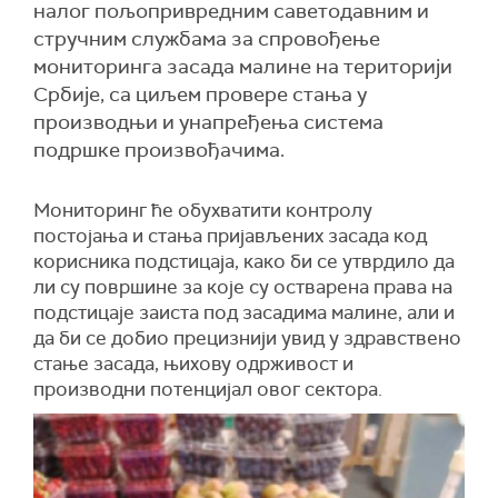
налог пољопривредним саветодавним и
стручним службама за спровођење
мониторинга засада малине на територији
Србије, са циљем провере стања у
производњи и унапређења система
подршке произвођачима.
Мониторинг ће обухватити контролу
постојања и стања пријављених засада код
корисника подстицаја, како би се утврдило да
ли су површине за које су остварена права на
подстицаје заиста под засадима малине, али и
да би се добио прецизнији увид у здравствено
стање засада, њихову одрживост и
производни потенцијал овог сектора.