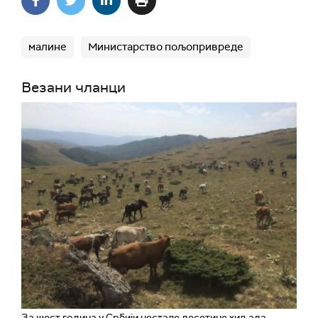
малине
Министарство пољопривреде
Везани чланци
За шест година у Србији нестале десетине хиљада