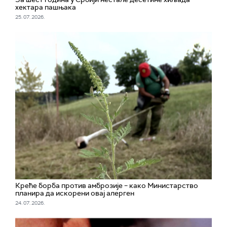
хектара пашњака
25. 07. 2026.
Креће борба против амброзије – како Министарство
планира да искорени овај алерген
24. 07. 2026.