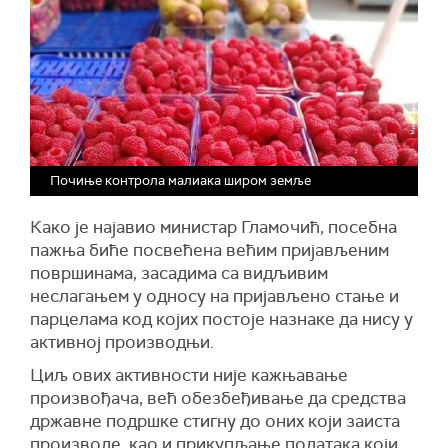
Почиње контрола малиака широм земље
Како је најавио министар Гламочић, посебна
пажња биће посвећена већим пријављеним
површинама, засадима са видљивим
неслагањем у односу на пријављено стање и
парцелама код којих постоје назнаке да нису у
активној производњи.
Циљ ових активности није кажњавање
произвођача, већ обезбеђивање да средства
државне подршке стигну до оних који заиста
производе, као и прикупљање података који