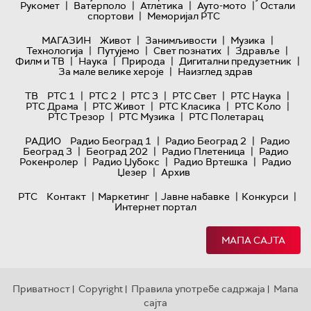
|
|
|
|
Рукомет
Ватерполо
Атлетика
Ауто-мото
Остали
|
спортови
Меморијал РТС
|
|
|
МАГАЗИН
Живот
Занимљивости
Музика
|
|
|
|
Технологијa
Путујемо
Свет познатих
Здравље
|
|
|
|
Филм и ТВ
Наука
Природа
Дигитални предузетник
|
За мале велике хероје
Наизглед здрав
|
|
|
|
|
ТВ
РТС 1
РТС 2
РТС 3
РТС Свет
РТС Наука
|
|
|
|
РТС Драма
РТС Живот
РТС Класика
РТС Коло
|
|
РТС Трезор
РТС Музика
РТС Полетарац
|
|
РАДИО
Радио Београд 1
Радио Београд 2
Радио
|
|
|
Београд 3
Београд 202
Радио Плетеница
Радио
|
|
|
Рокенролер
Радио Џубокс
Радио Вртешка
Радио
|
Џезер
Архив
|
|
|
|
РТС
Контакт
Маркетинг
Јавне набавке
Конкурси
Интернет портал
МАПА САЈТА
Приватност
Copyright
Правила употребе садржаја
Мапа
|
|
|
сајта