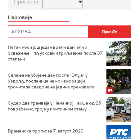
Прогноза
Најновије
Петак носи још један врели дан, али и
освежење – пљускови и грмљавина после 37
степени
Сећање на убијене дан после "Олује" у
Уздољу, посланица на комеморацији
прочитала сведочење једине преживеле
Судар два трамваја у Немачкој – више од 25
повређених, троје у критичном стању
Временска прогноза 7. август 2026.