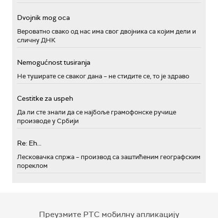
Dvojnik mog oca
Вероватно свако од нас има свог двојника са којим дели и
сличну ДНК
Nemogućnost tusiranja
Не туширате се сваког дана – не стидите се, то је здраво
Cestitke za uspeh
Да ли сте знали да се најбоље грамофонске ручице
производе у Србији
Re: Eh...
Лесковачка спржа – производ са заштићеним географским
пореклом
Преузмите РТС мобилну апликацију