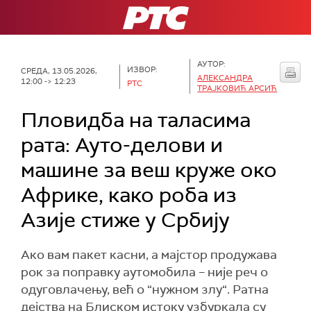
РТС
АУТОР:
ИЗВОР:
СРЕДА, 13.05.2026,
АЛЕКСАНДРА
12:00 -> 12:23
РТС
ТРАЈКОВИЋ АРСИЋ
Пловидба на таласима
рата: Ауто-делови и
машине за веш круже око
Африке, како роба из
Азије стиже у Србију
Ако вам пакет касни, а мајстор продужава
рок за поправку аутомобила – није реч о
одуговлачењу, већ о “нужном злу“. Ратна
дејства на Блиском истоку узбуркала су