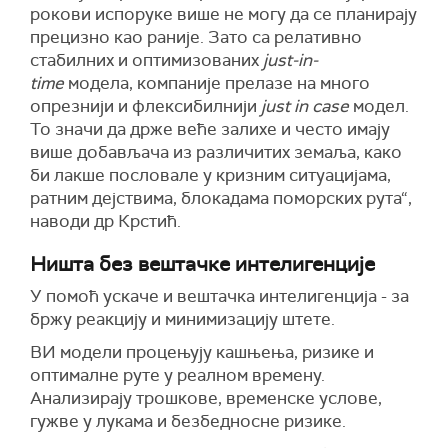
рокови испоруке више не могу да се планирају
прецизно као раније. Зато са релативно
стабилних и оптимизованих
just-in-
time
модела, компаније прелазе на много
опрезнији и флексибилнији
just in case
модел.
То значи да држе веће залихе и често имају
више добављача из различитих земаља, како
би лакше пословале у кризним ситуацијама,
ратним дејствима, блокадама поморских рута“,
наводи др Крстић.
Ништа без вештачке интелигенције
У помоћ ускаче и вештачка интелигенција - за
бржу реакцију и минимизацију штете.
ВИ модели процењују кашњења, ризике и
оптималне руте у реалном времену.
Анализирају трошкове, временске услове,
гужве у лукама и безбедносне ризике.