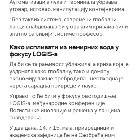
Аутоматизација лука и терминала убрзава
утовар, истовар, манипулацију контејнерима…
“Без таквих система, савремени глобални
ланци снабдевања би у оваквим кризама били
знатно рањивији“, истиче професор.
Како испливати из немирних вода у
фокусу LOGIS-а
Да би се та рањивост ублажила, а криза која је
уздрмала како глобалну, тако и домаћу
економију лакше пребродила - неопходна је
чврста сарадња привреде и науке.
Управо то ће бити у фокусу овогодишњег
LOGIS-a, међународне конференције
Логистичке иновације и решења у ланцима
снабдевања.
У два дана, 14. и 15. маја, привредници и
академска заједница ће на Саобраћајном