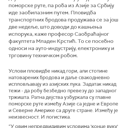
поморске руте, па роба из Азије за Србију
иде заобилазним путем. Пловидба
транспортних бродова продужава се за још
две недеље, што доводи до кашњења
испорука, каже професор Саобраћајног
факултета Младен Крстић. То се посебно
односи на ауто-индустрију, електронику и
трговину техничком робом.
Услови пловидбе никад гори, али стотине
натоварених бродова и даље свакодневно
испловљавају из азијских лука. Задатак никад
тежи - да робу безбедно превезу до западног
тржишта. Ратна дејства узбуркала су главне
поморске руте између Азије са једне и Европе
и Северне Америке са друге стране. Између је
неизвесност. И логистика.
“У овим непредвидивим условима 'конце вуку'