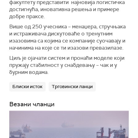
факултету представити најновија логистичка
достигнућа, иновативна решења и примере
добре праксе.
Више од 250 учесника – менаџера, стручњака
и истраживача дискутоваће о тренутним
изазовима са којима се компаније суочавају и
начинима на које се ти изазови превазилазе.
Циљ је ојачати систем и пронаћи моделе који
пружају стабилност у снабдевању – чак и у
бурним водама.
Блиски исток
Трговински ланци
Везани чланци