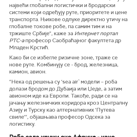
највећи глобални логистички и бродарски
системи који одређују руте, приоритете и цене
транспорта. Њихове одлуке директно утичу на
глобалне токове робе, па самим тим и на
тржиште Србије“, каже за
Интернет портал
РТС-а
професор Саобраћајног факултета др
Младен Крстић.
Како би се избегле ризичне зоне, траже се
нове руте. Комбинују се - брод, железница,
камион, авион.
“Нека од решења су ‘sea air` модели – роба
долази бродом до Дубаија или Џеде, а затим
авионом иде ка Европи. Такође, ради се на
јачању железничких коридора кроз Централну
Азију и Турску као алтернативних ‘Путевa
свиле‘“, објашњава професор Одсека за
логистику.