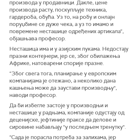
производа у продавници. Дакле, цене
производа расту, поскупљује техника,
гардероба, обућа. Уз то, на робу и онлајн
поруџбине се дуже чека, а уз то имамо и
повремене несташице одређених артикала“,
објашњава професор.
Несташица има и у азијским лукама. Недостају
празни контејнери, јер се, због обилажења
Африке, натоварени спорије празне.
“Због свега тога, планирање у европским
компанијама је отежано, а неколико дана
кашњења може да заустави производњу",
наводи професор.
Да би избегле застоје у производњи и
несташице у радњама, компаније одустају од
деценијске, јефтиније праксе да делове и
сировине набављају "у последњем тренутку".
“Сада је порасла потреба за залихама, јер