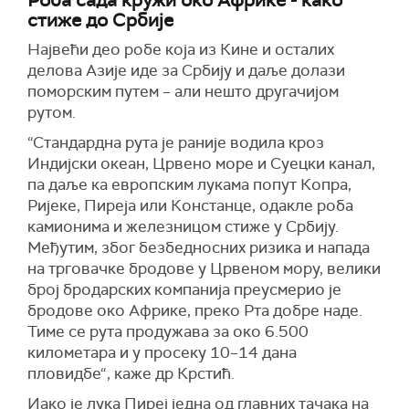
Роба сада кружи око Африке - како
стиже до Србије
Највећи део робе која из Кине и осталих
делова Азије иде за Србију и даље долази
поморским путем – али нешто другачијом
рутом.
“Стандардна рута је раније водила кроз
Индијски океан, Црвено море и Суецки канал,
па даље ка европским лукама попут Копра,
Ријеке, Пиреја или Констанце, одакле роба
камионима и железницом стиже у Србију.
Међутим, због безбедносних ризика и напада
на трговачке бродове у Црвеном мору, велики
број бродарских компанија преусмерио је
бродове око Африке, преко Рта добре наде.
Тиме се рута продужава за око 6.500
километара и у просеку 10–14 дана
пловидбе“, каже др Крстић.
Иако је лука Пиреј једна од главних тачака на