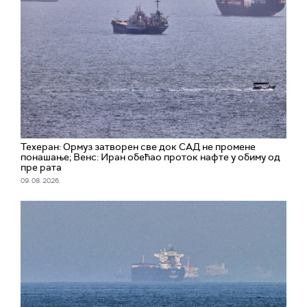
Техеран: Ормуз затворен све док САД не промене
понашање; Венс: Иран обећао проток нафте у обиму од
пре рата
09. 08. 2026.