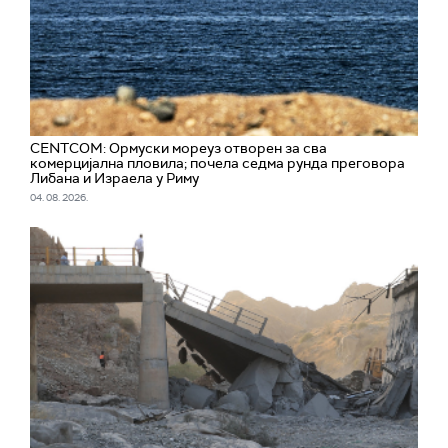
CENTCOM: Ормуски мореуз отворен за сва
комерцијална пловила; почела седма рунда преговора
Либана и Израела у Риму
04. 08. 2026.