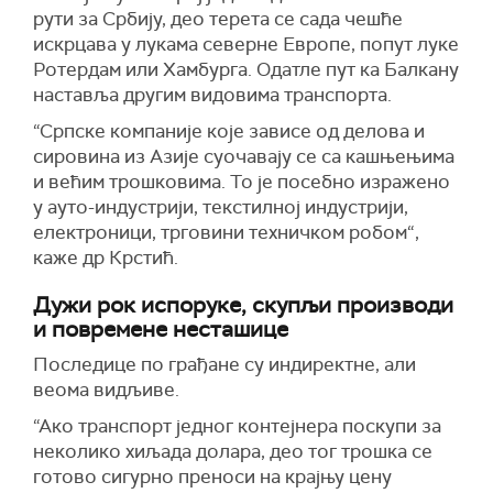
рути за Србију, део терета се сада чешће
искрцава у лукама северне Европе, попут луке
Ротердам или Хамбурга. Одатле пут ка Балкану
наставља другим видовима транспорта.
“Српске компаније које зависе од делова и
сировина из Азије суочавају се са кашњењима
и већим трошковима. То је посебно изражено
у ауто-индустрији, текстилној индустрији,
електроници, трговини техничком робом“,
каже др Крстић.
Дужи рок испоруке, скупљи производи
и повремене несташице
Последице по грађане су индиректне, али
веома видљиве.
“Ако транспорт једног контејнера поскупи за
неколико хиљада долара, део тог трошка се
готово сигурно преноси на крајњу цену