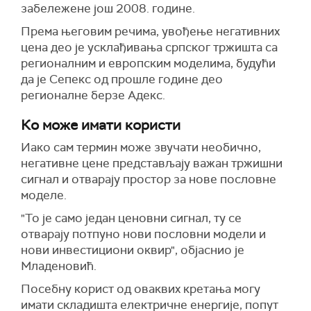
забележене још 2008. године.
Према његовим речима, увођење негативних
цена део је усклађивања српског тржишта са
регионалним и европским моделима, будући
да је Сепекс од прошле године део
регионалне берзе Адекс.
Ко може имати користи
Иако сам термин може звучати необично,
негативне цене представљају важан тржишни
сигнал и отварају простор за нове пословне
моделе.
"То је само један ценовни сигнал, ту се
отварају потпуно нови пословни модели и
нови инвестициони оквир", објаснио је
Младеновић.
Посебну корист од оваквих кретања могу
имати складишта електричне енергије, попут