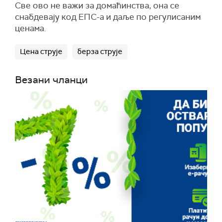
Све ово не важи за домаћинства, она се
снабдевају код ЕПС-а и даље по регулисаним
ценама.
Цена струје
берза струје
Везани чланци