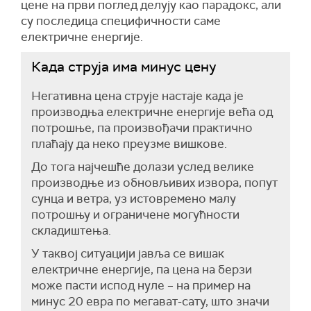
цене на први поглед делују као парадокс, али
су последица специфичности саме
електричне енергије.
Када струја има минус цену
Негативна цена струје настаје када је
производња електричне енергије већа од
потрошње, па произвођачи практично
плаћају да неко преузме вишкове.
До тога најчешће долази услед велике
производње из обновљивих извора, попут
сунца и ветра, уз истовремено малу
потрошњу и ограничене могућности
складиштења.
У таквој ситуацији јавља се вишак
електричне енергије, па цена на берзи
може пасти испод нуле – на пример на
минус 20 евра по мегават-сату, што значи