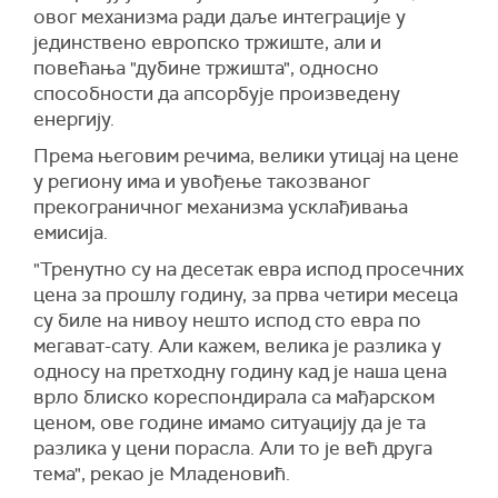
овог механизма ради даље интеграције у
јединствено европско тржиште, али и
повећања "дубине тржишта", односно
способности да апсорбује произведену
енергију.
Према његовим речима, велики утицај на цене
у региону има и увођење такозваног
прекограничног механизма усклађивања
емисија.
"Тренутно су на десетак евра испод просечних
цена за прошлу годину, за прва четири месеца
су биле на нивоу нешто испод сто евра по
мегават-сату. Али кажем, велика је разлика у
односу на претходну годину кад је наша цена
врло блиско кореспондирала са мађарском
ценом, ове године имамо ситуацију да је та
разлика у цени порасла. Али то је већ друга
тема", рекао је Младеновић.