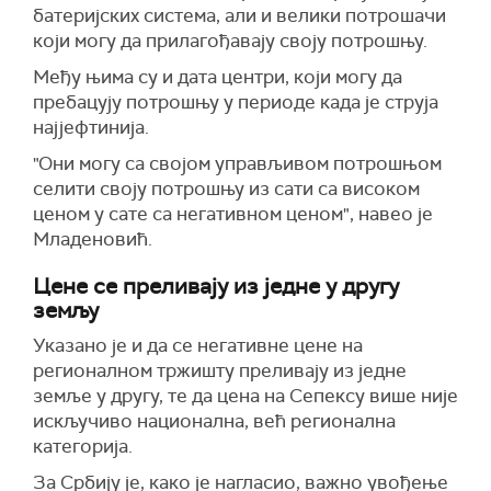
батеријских система, али и велики потрошачи
који могу да прилагођавају своју потрошњу.
Међу њима су и дата центри, који могу да
пребацују потрошњу у периоде када је струја
најјефтинија.
"Они могу са својом управљивом потрошњом
селити своју потрошњу из сати са високом
ценом у сате са негативном ценом", навео је
Младеновић.
Цене се преливају из једне у другу
земљу
Указано је и да се негативне цене на
регионалном тржишту преливају из једне
земље у другу, те да цена на Сепексу више није
искључиво национална, већ регионална
категорија.
За Србију је, како је нагласио, важно увођење