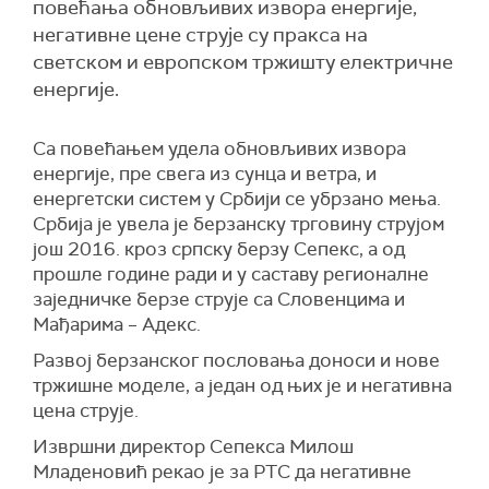
повећања обновљивих извора енергије,
негативне цене струје су пракса на
светском и европском тржишту електричне
енергије.
Са повећањем удела обновљивих извора
енергије, пре свега из сунца и ветра, и
енергетски систем у Србији се убрзано мења.
Србија је увела је берзанску трговину струјом
још 2016. кроз српску берзу Сепекс, а од
прошле године ради и у саставу регионалне
заједничке берзе струје са Словенцима и
Мађарима – Адекс.
Развој берзанског пословања доноси и нове
тржишне моделе, а један од њих је и негативна
цена струје.
Извршни директор Сепекса Милош
Младеновић рекао је за РТС да негативне