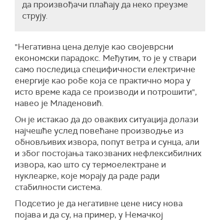
да произвођачи плаћају да неко преузме
струју.
"Негативна цена делује као својеврсни
економски парадокс. Међутим, то је у ствари
само последица специфичности електричне
енергије као робе која се практично мора у
исто време када се производи и потрошити",
навео је Младеновић.
Он је истакао да до оваквих ситуација долази
најчешће услед повећане производње из
обновљивих извора, попут ветра и сунца, али
и због постојања такозваних нефлексибилних
извора, као што су термоелектране и
нуклеарке, које морају да раде ради
стабилности система.
Подсетио је да негативне цене нису нова
појава и да су, на пример, у Немачкој