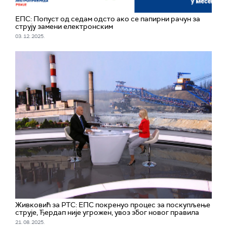
ЕПС: Попуст од седам одсто ако се папирни рачун за
струју замени електронским
03. 12. 2025.
Живковић за РТС: ЕПС покренуо процес за поскупљење
струје, Ђердап није угрожен, увоз због новог правила
21. 08. 2025.