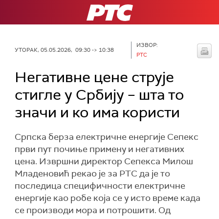
РТС
ИЗВОР:
УТОРАК, 05.05.2026, 09:30 -> 10:38
РТС
Негативне цене струје
стигле у Србију – шта то
значи и ко има користи
Српска берза електричне енергије Сепекс
први пут почиње примену и негативних
цена. Извршни директор Сепекса Милош
Младеновић рекао је за РТС да је то
последица специфичности електричне
енергије као робе која се у исто време када
се производи мора и потрошити. Од